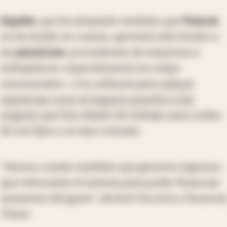
España
, que ha adoptado medidas que
Francia
no ha tenido en cuenta, aportará más fondos a
las
pensiones
, procedentes de empresas y
trabajadores
-especialmente los mejor
remunerados- y los utilizará para
reducir
injusticias como el impacto punitivo a las
mujeres
que han dejado de trabajar para cuidar
de sus hijos y no han cotizado.
"Hemos creado medidas que generen ingresos
que reforzarán el sistema para poder financiar
aumentos del gasto", declaró Escrivá a
Financial
Times
.