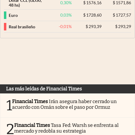
Dólar CCL (GD30,
0,30
%
$
1576,16
$
1571,86
48 hs)
0,03
%
$
1728,60
$
1727,57
Euro
-0,01
%
$
293,39
$
293,29
Real brasileño
Las más leídas de Financial Times
1
Financial Times
Irán asegura haber cerrado un
acuerdo con Omán sobre el paso por Ormuz
2
Financial Times
Tasa Fed: Warsh se enfrenta al
mercado y redobla su estrategia