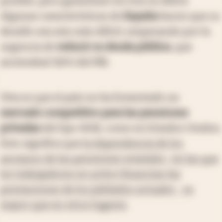
posible, pero garantizar los tres es difícil.
Algunas características de
España
hacen que su
desafío sea aún más difícil, empezando por la
urgencia de
reducir su deuda pública
, que
asciende
al 116% del PBI
.
Otra es que el país no ha fomentado un
mercado competitivo para las pensiones
privadas
del tipo 401k, como en Estados Unidos.
Esto significa que
la dependencia de los
ancianos de las pensiones estatales -en las que
los trabajadores en activo financian las
prestaciones de los jubilados actuales - es
mayor que en otros lugares
.