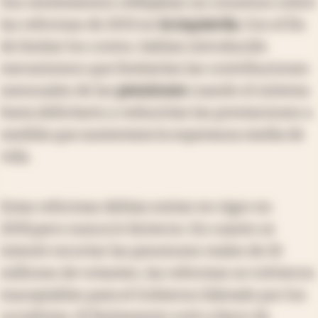
Sus sentimientos reflejaban un consenso sobre
las reformas de 2013 en
la izquierda.
Con el fin
de limitar los costos, habían introducido
mecanismos que limitarían las contribuciones
mensuales de las
pensiones
cuando el sistema
fuera deficitario y reducirían las prestaciones a
medida que aumentara la esperanza media de
vida.
Estas reformas debían entrar en vigor en
2019,
pero nunca lo hicieron. En cuanto se
intentó recortar las pensiones reales de 10
millones de votantes, las reformas se volvieron
inaceptables para el Gobierno liderado por los
socialistas. El Parlamento votó a favor de