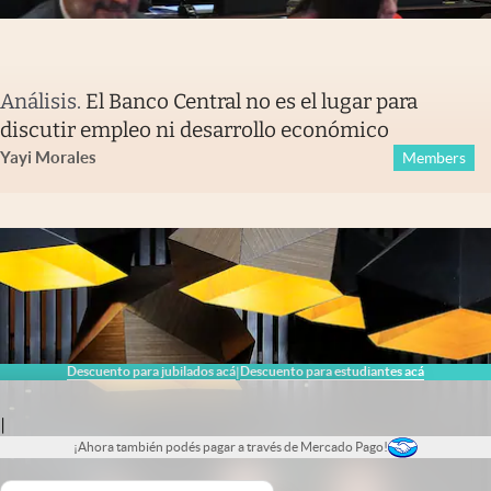
Análisis
.
El Banco Central no es el lugar para
discutir empleo ni desarrollo económico
Yayi Morales
Members
Descuento para jubilados acá
Descuento para estudiantes acá
|
|
¡Ahora también podés pagar a través de Mercado Pago!