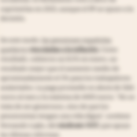
suprimirlas en 2021, aunque el PP se opuso a la
decisión.
De este modo,
las pensiones españolas
quedaron
vinculadas a la inflación
. Como
resultado, subieron un 8,5% en enero, un
resultado mejor que el aumento medio de
aproximadamente el 3% para los trabajadores
asalariados. La paga promedio es ahora de 1166
euros al mes y la máxima de 4495 euros. "No se
trata de ser generosos, sino de que los
pensionistas tengan una vida digna", sostiene
Fernando Luján, del
sindicato UGT,
que apoya
las últimas reformas.