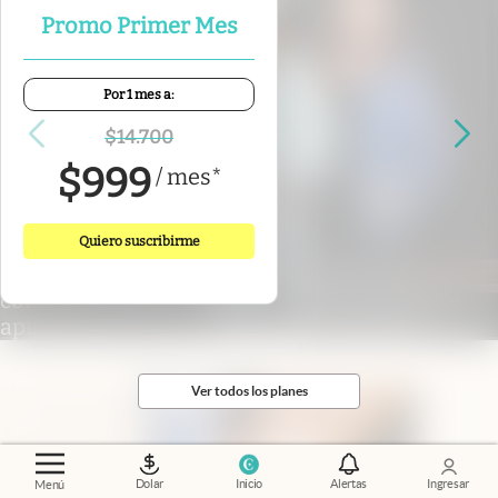
Promo Primer Mes
Por 1 mes a:
$
14.700
$
999
/
mes
*
Quiero suscribirme
"Donde nacen las estrellas"
.
El poder de
conectar: cómo es Nébula, la comunidad que
apuesta por el nuevo liderazgo femenino
Ver todos los planes
Dolar
Inicio
Alertas
Ingresar
Menú