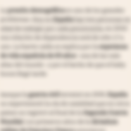
La
presión demográfica
es uno de los grandes
problemas.
Hoy en
España
hay tres personas en
edad de trabajar por cada pensionista
; en 2050
esa relación de dependencia será de sólo 1,7 a
uno. La fuerte caída se explica por la
esperanza
de vida española de 83 años
-una de las más
altas del mundo- y por el hecho de que el baby
boom llegó tarde.
Aunque la
guerra civil
terminó en 1939,
España
no experimentó la ola de natalidad que en otros
países se registró al final de la
Segunda Guerra
Mundial.
Los primeros años de la
dictadura
militar de Francisco Franco
estuvieron