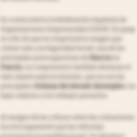
En contra está la Confederación Española de
Organizaciones Empresariales (CEOE). Se queja
no sólo de que los empresarios tengan que
cotizar más a la Seguridad Social, una de las
principales preocupaciones de
Macron
en
Francia
. Los empresarios también destacan el
trato injusto para los jóvenes, que ya son las
principales
víctimas del elevado desemple
o
, los
bajos salarios y los trabajos precarios.
Al margen de las críticas sobre las cotizaciones,
Escrivá argumentó que las reformas
promueven la equidad porque "en términos