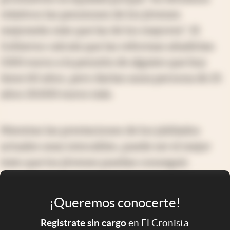
relativos las pensiones de los jóvenes
mejorarán más que las de los mayores". El
Gobierno calcula que las reformas añadirían
5300 euros a la pensión de alguien que hoy
tiene 60 años, pero darían a
una persona de 25
años 20.000 euros más.
Mientras las prestaciones de los jubilados
actuales sean intocables, puede ser el mejor
trato que los jóvenes puedan conseguir.
¡Queremos conocerte!
Registrate sin cargo
en El Cronista