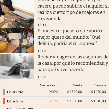
casero puede subirte el alquiler si
realiza cierto tipo de mejoras en
tu vivienda
15:14
El maestro quesero que abrió el
mejor queso del mundo: “Qué
delicia, podría vivir a queso”
15:03
Rociar vinagre en las esquinas de
la casa: por qué lo recomiendan y
para qué sirve hacerlo
14:23
Variación
Venta
Compra
0,00
%
$
1520,00
$
1470,00
Dólar BNA
-0,65
%
$
1530,00
$
1510,00
Dólar Blue