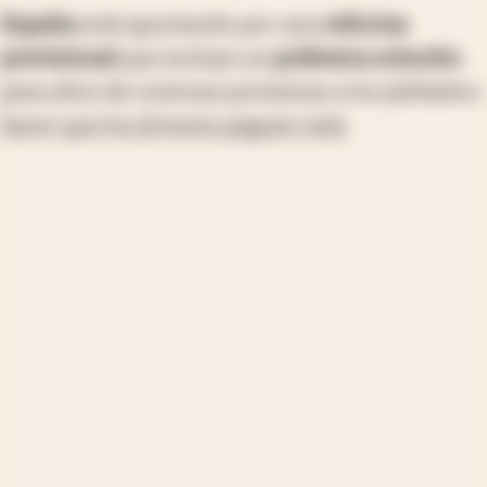
España
está apostando por una
reforma
previsional
que incluye un
polémica solución
para años de costosas promesas a los jubilados:
hacer que los jóvenes paguen más
.