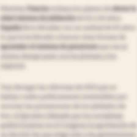
Mientras
Francia
rechaza los planes de
elevar la
edad mínima de jubilación
de 62 a 64 años,
España
lleva décadas con un umbral de 65 años,
lo que le ha llevado a buscar otras formas de
apuntalar el sistema de pensiones
que sea
al
mismo tiempo justo con los jóvenes y los
mayores
.
Tras derogar las reformas de 2013 que se
habían vuelto políticamente intolerables por
recortar las prestaciones de los jubilados de
hoy,
el Ejecutivo liderado por los socialistas
pedirá el jueves en el Congreso la aprobación de
un decreto ley que exige más a las generaciones