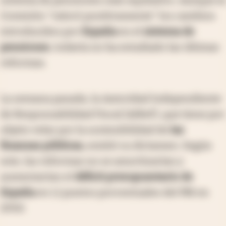
Comisión "valoró positivamente" los cambios
introducidos por
España
en el
sistema de
pensiones
, todavía no ha estudiado las últimas
reformas.
La semana pasada, la Autoridad Independiente
de Responsabilidad Fiscal (AIReF), que tiene por
objeto velar por la sostenibilidad de
las
finanzas públicas,
emitió su dictamen. Según
este, las reformas no se amortizarían y
aumentarían el
déficit presupuestario de
España
en 1,1 puntos porcentuales del PBI en
2050.