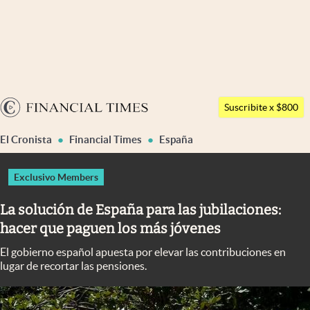
Últimas noticias
Dólar
Argentina
Members
Suscribite x $800
España
Economía y Política
El Cronista
Financial Times
España
México
Finanzas y Mercados
USA
Exclusivo Members
Mercados Online
Colombia
La solución de España para las jubilaciones:
Uruguay
Negocios
hacer que paguen los más jóvenes
Columnistas
El gobierno español apuesta por elevar las contribuciones en
lugar de recortar las pensiones.
Otras secciones
Apertura