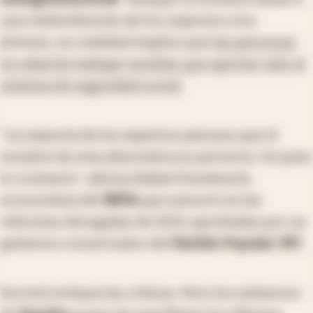
una redistribución de los mayores a los
jóvenes, en realidad implica que
las personas
en edad de trabajar tendrán que aportar más al
sistema de seguridad social
.
"La mayoría de los expertos piensan que el
nombre de esta alternativa es perverso. Es justo
lo contrario", afirma Rafael Doménech,
economista del
BBVA
que asesoró en las
reformas derogadas de 2013, aprobadas por un
gobierno conservador del
Partido Popular
(
PP
).
Escrivá rechaza las críticas. Pero los esfuerzos