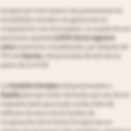
En parte por este motivo, las prestaciones de
los jubilados actuales son generosas en
comparación con otros países. La cuantía de sus
pensiones equivale
al 80% de los ingresos
netos
anteriores a la jubilación, por delante del
74% de
Francia
y del promedio de 62% de los
países de la OCDE.
La
Comisión Europea
está presionando a
España
para que actúe. Ha hecho que uno de los
requisitos para que el país reciba miles de
millones de euros de los fondos de
recuperación de la Unión Europea sea un
sistema de pensiones más equitativo. Aunque la