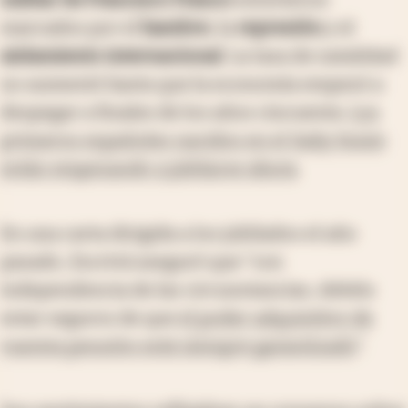
marcados por el
hambre
, la
represión
y el
aislamiento internacional
. La tasa de natalidad
no aumentó hasta que la economía empezó a
despegar a finales de los años cincuenta.
Los
primeros españoles nacidos en el
baby boom
están empezando a jubilarse ahora
.
En una carta dirigida a los jubilados el año
pasado, Escrivá aseguró que "con
independencia de las circunstancias, debéis
estar seguros de que
el poder adquisitivo de
vuestra pensión está siempre garantizado
".