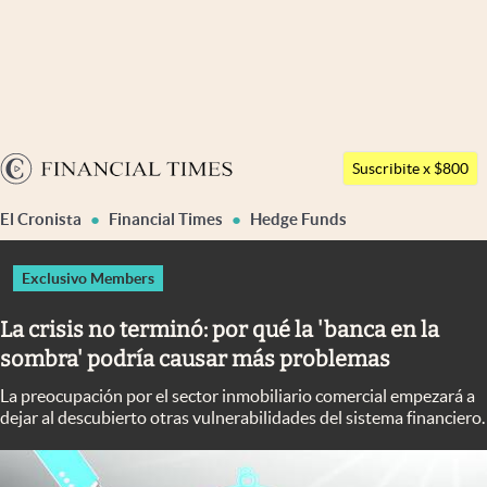
Últimas noticias
Dólar
Argentina
Members
Suscribite x $800
España
Economía y Política
El Cronista
Financial Times
Hedge Funds
México
Finanzas y Mercados
USA
Exclusivo Members
Mercados Online
Colombia
La crisis no terminó: por qué la 'banca en la
Uruguay
Negocios
sombra' podría causar más problemas
Columnistas
La preocupación por el sector inmobiliario comercial empezará a
dejar al descubierto otras vulnerabilidades del sistema financiero.
Otras secciones
Apertura