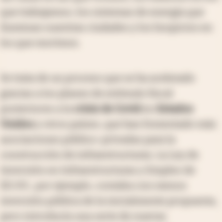
que trabajamos, los sistemas de energía que
iluminan nuestras ciudades y los hospicios en
los que morimos.
Se trata de un proceso que se ha acelerado
gracias a los planes de estímulo fiscal
posteriores a la
crisis de Covid
en
Estados
Unidos
y otros países, que han fomentado más
asociaciones público-privadas para la
construcción de infraestructuras. La Ley de
Inversión en Infraestructuras y Empleo de
EE.UU., por ejemplo, contaba con menos
inversión pública de la inicialmente propuesta,
pero introducía una serie de nuevas