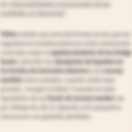
las
vulnerabilidades estructurales de las
entidades no bancarias
".
Yellen
señaló una serie de formas en las que los
reguladores estadounidenses están intentando
controlar mejor el
apalancamiento de los hedge
funds
y abordar los
desajustes de liquidez en
los fondos de inversión abiertos
y los
money
markets
. Estos pueden, cuando están bajo
presión, 'romper el dólar' [cuando el valor
liquidativo de un
fondo de money market
cae
por debajo de u$s 1], dejando a los pequeños
inversores con grandes pérdidas.