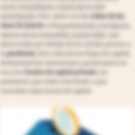
sector inmobiliario comercial se está
estrechando
. Esto, junto con las
subas de las
tasas de interés
, está
presionando a la baja los
valores de los inmuebles comerciales
, que
ahora están por debajo de los niveles previos a
la
pandemia
. Esto reducirá los flujos de capital,
desbaratará las inversiones y presionará a su
vez a los
fondos de capital privado
con
préstamos que están venciendo o que
necesitan inyecciones de capital.