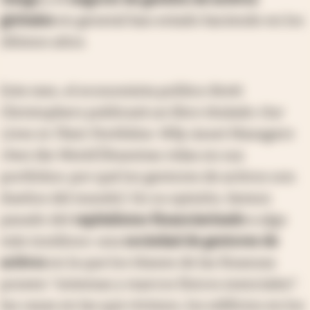
globales
en general han estado haciendo en los
últimos años.
Este mes, el economista político Brett
Christophers publicará un libro titulado
Our
Lives in Their Portfolios: Why Asset Managers
Own the World
[Nuestras vidas en sus
portfolios: por qué los gestores de activos son
dueños del mundo]. En su opinión, hemos
pasado del
capitalismo financiarizado
a algo
más insidioso: una
sociedad de gestores de
activos
en la que los titanes de las finanzas
poseen "sistemas y marcos físicos esenciales":
las casas en las que vivimos, los edificios en los