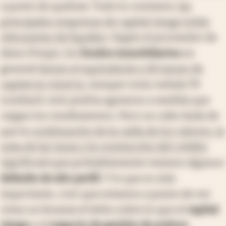
a punto de quebrar. Todo lo contrario:
las
principales empresas de capital riesgo están
rebosantes de liquidez
. Según el proveedor de
datos Preqin, los
fondos inmobiliarios
en
general
tienen el equivalente a 18 meses de
capital en reserva
, aunque como señala TS
Lombard, esto podría agotarse a medida que
caigan los rendimientos. Pero no cabe duda de
que la
combinación de la caída de los valores, la
suba de las tasas y la contracción del crédito
significará que probablemente veamos algunos
defaults de alto perfil
. Y lo que es más
importante, creo que estamos a punto de ver
cómo se levanta el telón sobre lo que el
capital
riesgo
y el
negocio de gestión de activos