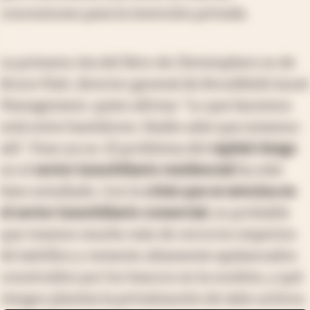
concesiones para la inversión privada.
La primera cita del libro de Christophers es de
Bruce Flatt, director general de Brookfield Asset
Management, quien afirma: "Lo que hacemos
está entre bastidores. Nadie sabe que estamos
ahí". Pues ya no. El problema del
capital riesgo
en el
sector inmobiliario residencial
ha sido
bien estudiado. Con la
crisis que se avecina en
el sector inmobiliario comercial
, es probable
que veamos mucho más de cerca los imperios
de ladrillos y cemento altamente apalancados
construidos por los bancos en la sombra, y qué
riesgos plantea la privatización de tales activos.