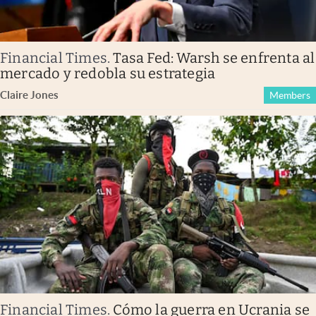
Financial Times
.
Tasa Fed: Warsh se enfrenta al
mercado y redobla su estrategia
Claire Jones
Members
Financial Times
.
Cómo la guerra en Ucrania se