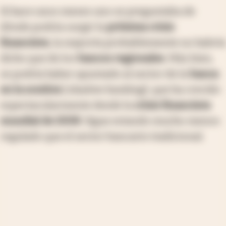
Si hace unos meses uno se preguntaba de
dónde podría surgir la
próxima crisis
financiera
, la mayoría probablemente no habría
dicho que de los
bancos regionales
. Más bien,
se podría haber apuntado al sector de la
banca
en la sombra
[
shadow banking
], que ha crecido
espectacularmente desde la
crisis financiera
mundial de 2008
. Sigue estando mucho menos
regulado que el sector bancario tradicional.