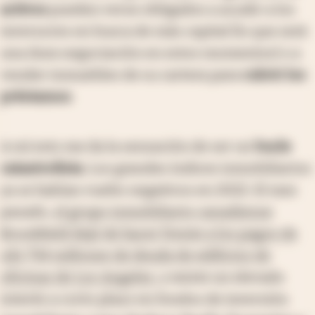
activos
pueden verse obligados a acudir a los
inversores en busca de más capital (lo que será
una dura negociación en estos momentos) o a
vender inmuebles de su cartera para
cubrir los
préstamos
.
A mí esto me da la sensación de ser un
bucle
catastrofista
. Los grandes índices inmobiliarios
ya se habían vuelto negativos en 2022. El mes
pasado,
el grupo inmobiliario canadiense
Brookfield dejó de hacer frente a los pagos de
u$s 734 millones de deuda de edificios de
oficinas de Los Angeles
, y existe un elevado
interés a corto plazo en fondos de inversión