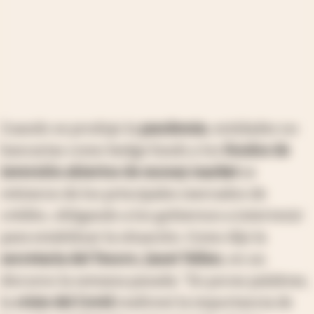
Cuando se produjo la
pandemia
, entidades no
bancarias como hedge funds y los
fondos de
inversión abiertos de money market
se
retiraron de los principales mercados de
crédito, obligando a los gobiernos a intervenir
para estabilizar la situación. Como dijo la
secretaria del Tesoro, Janet Yellen
, en un
discurso la semana pasada: "En pocas palabras,
la
crisis del Covid
reafirmó la importancia de