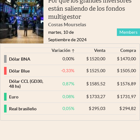
Por qué los grandes inversores
están saliendo de los fondos
multigestor
Costas Mourselas
martes, 10 de
Members
Septiembre de 2024
Variación
Venta
Compra
0,00
%
$
1520,00
$
1470,00
Dólar BNA
-0,33
%
$
1525,00
$
1505,00
Dólar Blue
Dólar CCL (GD30,
0,87
%
$
1585,52
$
1576,89
48 hs)
0,08
%
$
1733,27
$
1731,97
Euro
0,05
%
$
295,03
$
294,82
Real brasileño