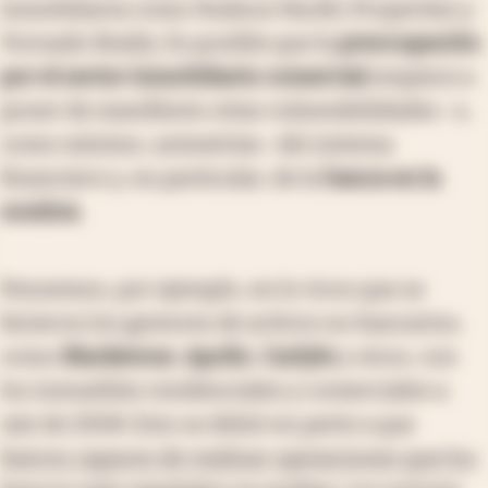
inmobiliaria como Hudson Pacific Properties y
Vornado Realty. Es posible que la
preocupación
por el sector inmobiliario comercial
empiece a
poner de manifiesto otras vulnerabilidades -o,
como mínimo, asimetrías- del sistema
financiero y, en particular, de la
banca en la
sombra
.
Pensemos, por ejemplo, en lo ricos que se
hicieron los gestores de activos no bancarios,
como
Blackstone
,
Apollo
,
Carlyle
y otros, con
los inmuebles residenciales y comerciales a
raíz de 2008. Esto se debió en parte a que
fueron capaces de realizar operaciones que los