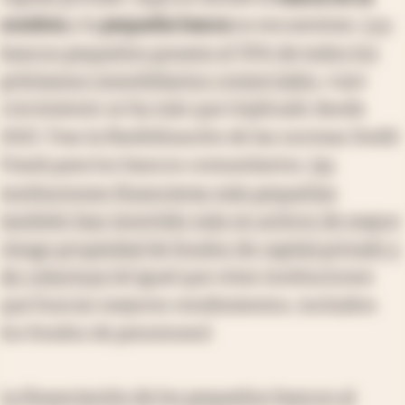
sombra
y la
pequeña banca
se encuentran.
Los
bancos pequeños poseen el 70% de todos los
préstamos inmobiliarios comerciales
, cuyo
crecimiento se ha más que triplicado desde
2021. Tras la flexibilización de las normas Dodd-
Frank para los bancos comunitarios,
las
instituciones financieras más pequeñas
también han invertido más en activos de mayor
riesgo propiedad de fondos de capital privado y
de cobertura
(al igual que otras instituciones
que buscan mejores rendimientos, incluidos
los fondos de pensiones).
La financiación de los pequeños bancos al