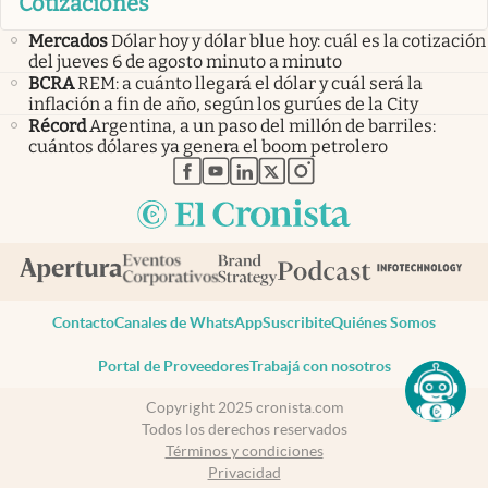
Cotizaciones
Mercados
Dólar hoy y dólar blue hoy: cuál es la cotización
del jueves 6 de agosto minuto a minuto
BCRA
REM: a cuánto llegará el dólar y cuál será la
inflación a fin de año, según los gurúes de la City
Récord
Argentina, a un paso del millón de barriles:
cuántos dólares ya genera el boom petrolero
abre en nueva pestaña
abre en nueva pestaña
abre en nueva pestaña
abre en nueva pestaña
abre en nueva pestaña
Contacto
Canales de WhatsApp
Suscribite
Quiénes Somos
Portal de Proveedores
Trabajá con nosotros
Copyright 2025 cronista.com
Todos los derechos reservados
Términos y condiciones
Privacidad