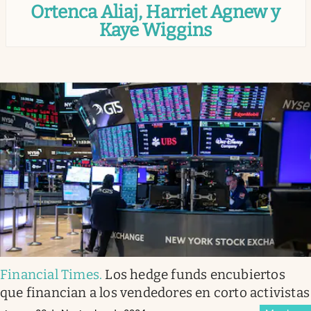
Ortenca Aliaj, Harriet Agnew y
Infotechnology
Kaye Wiggins
Clase
Clima
Mundial 2026
Eventos Corporativos
El Cronista Studio
Mediakit
abre en nueva pestaña
Argentina
Financial Times
.
Los hedge funds encubiertos
que financian a los vendedores en corto activistas