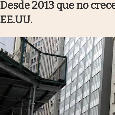
Desde 2013 que no crece
Infotechnology
Clase
EE.UU.
Clima
Mundial 2026
Eventos Corporativos
El Cronista Studio
Mediakit
abre en nueva pestaña