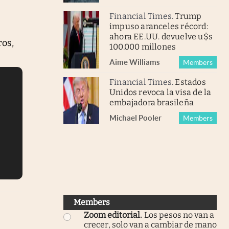
Financial Times
.
Trump
impuso aranceles récord:
ahora EE.UU. devuelve u$s
ros,
100.000 millones
Aime Williams
Members
Financial Times
.
Estados
Unidos revoca la visa de la
embajadora brasileña
Michael Pooler
Members
Members
Zoom editorial
.
Los pesos no van a
crecer, solo van a cambiar de mano