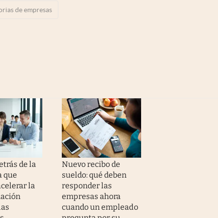
orias de empresas
trás de la
Nuevo recibo de
a que
sueldo: qué deben
celerar la
responder las
ación
empresas ahora
las
cuando un empleado
s
pregunta por su