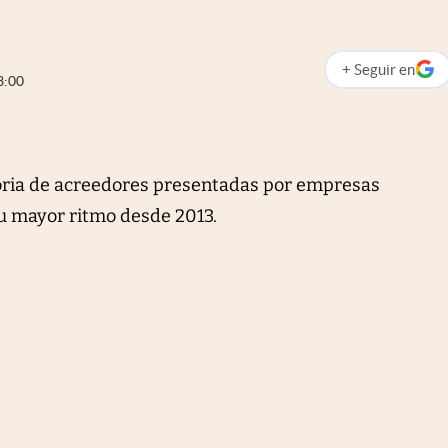
+
Seguir
en
abre en nueva p
3:00
toria de acreedores presentadas por empresas
u mayor ritmo desde 2013.