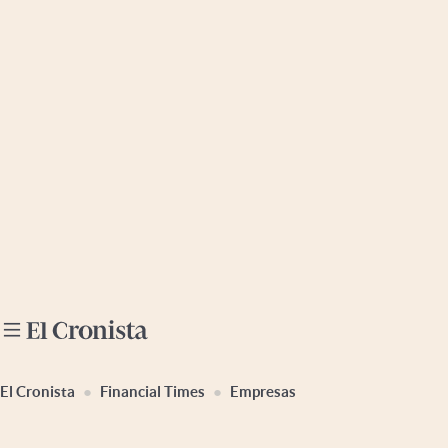
Últimas noticias
Dólar
Members
Economía y Política
Finanzas y Mercados
Mercados Online
Negocios
Columnistas
Otras secciones
El Cronista
Financial Times
Empresas
Apertura