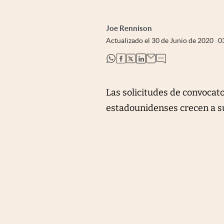
Joe Rennison
Actualizado el
30 de Junio de 2020
0
abre en nueva pestaña
abre en nueva pestaña
abre en nueva pestaña
abre en nueva pestaña
Las solicitudes de convoca
estadounidenses crecen a s