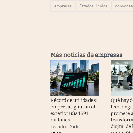
empresas
Estados Unidos
convocat
Más noticias de
empresas
Récord de utilidades:
Qué hay de
empresas giraron al
tecnologí
exterior u$s 1891
promete a
millones
transform
digital de 
Leandro Dario
compañía