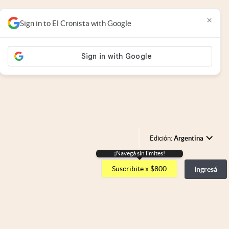
×
Sign in to El Cronista with Google
Edición:
Argentina
¡Navegá sin limites!
Argentina
Suscribite x $800
Ingresá
España
México
USA
Colombia