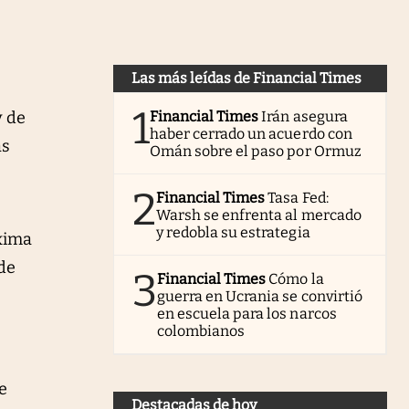
Las más leídas de Financial Times
1
y de
Financial Times
Irán asegura
haber cerrado un acuerdo con
as
Omán sobre el paso por Ormuz
.
2
Financial Times
Tasa Fed:
Warsh se enfrenta al mercado
y redobla su estrategia
oxima
 de
3
Financial Times
Cómo la
guerra en Ucrania se convirtió
en escuela para los narcos
colombianos
e
Destacadas de hoy