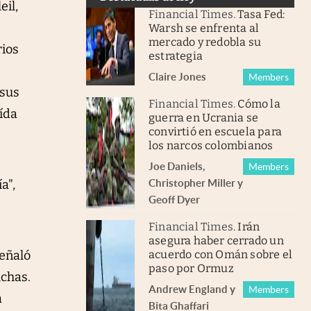
il,
Financial Times
.
Tasa Fed:
Warsh se enfrenta al
mercado y redobla su
ios
estrategia
Claire Jones
Members
 sus
Financial Times
.
Cómo la
ída
guerra en Ucrania se
convirtió en escuela para
los narcos colombianos
Joe Daniels
,
Members
a",
Christopher Miller
y
Geoff Dyer
Financial Times
.
Irán
asegura haber cerrado un
señaló
acuerdo con Omán sobre el
paso por Ormuz
uchas.
Andrew England
y
Members
a
Bita Ghaffari