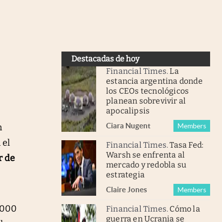
Destacadas de hoy
Financial Times
.
La
estancia argentina donde
los CEOs tecnológicos
planean sobrevivir al
apocalipsis
Ciara Nugent
n
Members
 el
Financial Times
.
Tasa Fed:
Warsh se enfrenta al
r de
mercado y redobla su
estrategia
Claire Jones
Members
.000
Financial Times
.
Cómo la
guerra en Ucrania se