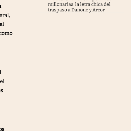
millonarias: la letra chica del
a
traspaso a Danone y Arcor
ral,
el
 como
l
el
os
os