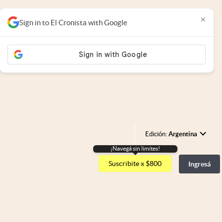
×
Sign in to El Cronista with Google
Edición:
Argentina
¡Navegá sin limites!
Argentina
Suscribite x $800
Ingresá
España
México
USA
Colombia