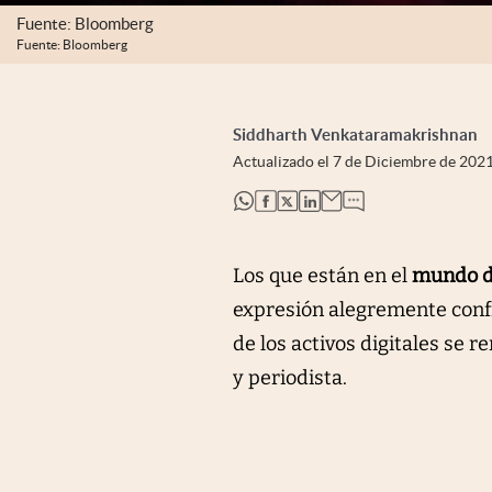
Fuente: Bloomberg
Fuente: Bloomberg
Siddharth Venkataramakrishnan
Actualizado el
7 de Diciembre de 202
abre en nueva pestaña
abre en nueva pestaña
abre en nueva pestaña
abre en nueva pestaña
Los que están en el
mundo d
expresión alegremente confi
de los activos digitales se 
y periodista.