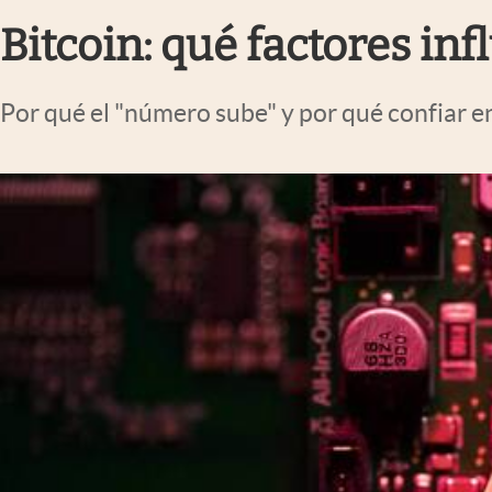
Infotechnology
Bitcoin: qué factores in
Clase
Clima
Por qué el "número sube" y por qué confiar e
Mundial 2026
Eventos Corporativos
El Cronista Studio
Mediakit
abre en nueva pestaña