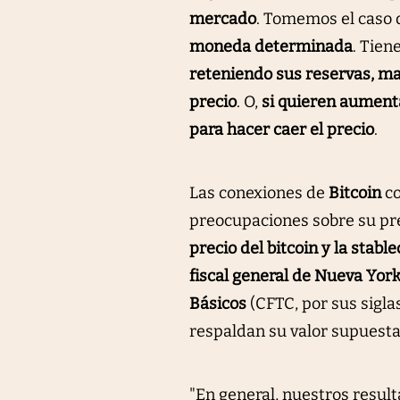
mercado
. Tomemos el caso d
moneda determinada
. Tien
reteniendo sus reservas, man
precio
. O,
si quieren aumenta
para hacer caer el precio
.
Las conexiones de
Bitcoin
co
preocupaciones sobre su pre
precio del bitcoin y la stabl
fiscal general de Nueva Yor
Básicos
(CFTC, por sus sigla
respaldan su valor supuest
"En general, nuestros resul