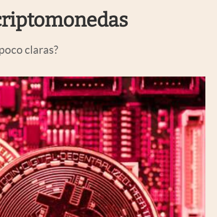
Uruguay
s criptomonedas
poco claras?