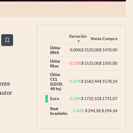
Variación
Venta
Compra
estaña
Dólar
0,00
%
$
1520,00
$
1470,00
BNA
Dólar
-0,33
%
$
1525,00
$
1505,00
Blue
Dólar
CCL
0,67
%
$
1582,44
$
1578,24
iente
(GD30,
48 hs)
autor
0,26
%
$
1732,52
$
1731,07
Euro
Real
0,40
%
$
294,58
$
294,34
brasileño