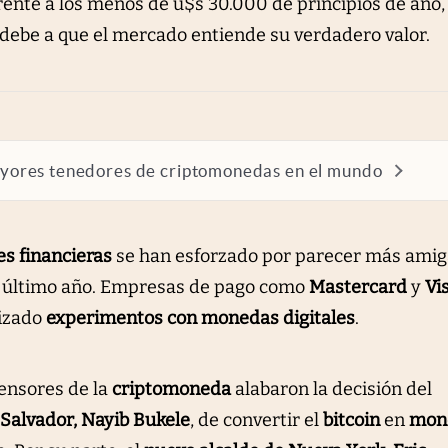
rente a los menos de u$s 30.000 de principios de año, 
debe a que el mercado entiende su verdadero valor.
mayores tenedores de criptomonedas en el mundo
es financieras
se han esforzado por parecer más amig
 último año. Empresas de pago como
Mastercard
y
Vi
lizado
experimentos con monedas digitales
.
fensores de la
criptomoneda
alabaron la decisión del
 Salvador, Nayib Bukele
, de convertir el
bitcoin
en
mon