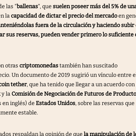
e las "
ballenas
", que
suelen poseer más del 5% de un
en la
capacidad de dictar el precio del mercado
en gene
teniéndolas fuera de la circulación y haciendo subir 
r sus reservas, pueden vender primero lo suficiente
n otras
criptomonedas
también han suscitado
cio. Un documento de 2019 sugirió un vínculo entre e
ecoin tether
, que ha tenido que llegar a un acuerdo con 
k
y la
Comisión de Negociación de Futuros de Product
s en inglés) de
Estados Unidos
, sobre las reservas que
amente estable.
tados respaldan la opinión de que
la manipulación de l