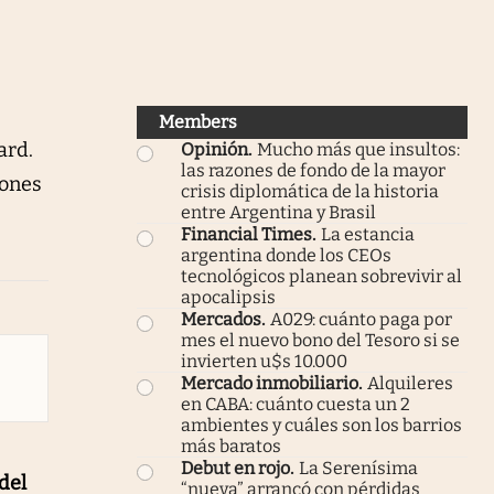
Members
ard.
Opinión
.
Mucho más que insultos:
las razones de fondo de la mayor
zones
crisis diplomática de la historia
entre Argentina y Brasil
Financial Times
.
La estancia
argentina donde los CEOs
tecnológicos planean sobrevivir al
apocalipsis
Mercados
.
A029: cuánto paga por
mes el nuevo bono del Tesoro si se
invierten u$s 10.000
Mercado inmobiliario
.
Alquileres
en CABA: cuánto cuesta un 2
ambientes y cuáles son los barrios
más baratos
Debut en rojo
.
La Serenísima
del
“nueva” arrancó con pérdidas