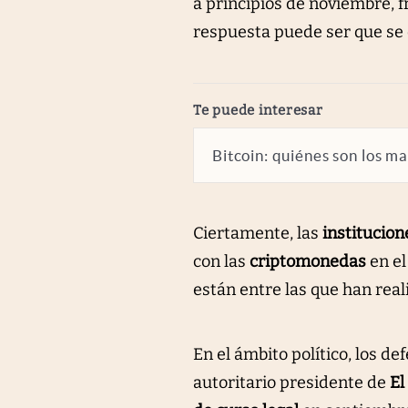
a principios de noviembre, f
respuesta puede ser que se 
abre en nueva pestaña
Te puede interesar
Bitcoin: quiénes son los 
Ciertamente, las
institucion
con las
criptomonedas
en el
están entre las que han rea
En el ámbito político, los de
autoritario presidente de
El