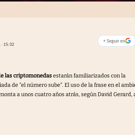
+
Seguir
en
abre en nueva p
1
15:32
e las criptomonedas
estarán familiarizados con la
ada de "el número sube". El uso de la frase en el amb
remonta a unos cuatro años atrás, según David Gerard, 