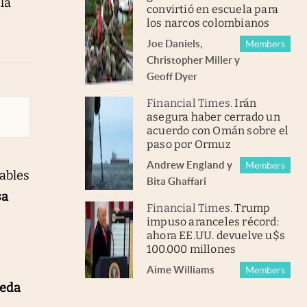
la
convirtió en escuela para
los narcos colombianos
Joe Daniels
,
Members
Christopher Miller
y
Geoff Dyer
Financial Times
.
Irán
asegura haber cerrado un
acuerdo con Omán sobre el
paso por Ormuz
Andrew England
y
Members
ables
Bita Ghaffari
sa
Financial Times
.
Trump
impuso aranceles récord:
ahora EE.UU. devuelve u$s
100.000 millones
Aime Williams
Members
eda