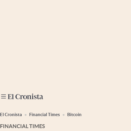
Últimas noticias
Dólar
Members
Economía y Política
Finanzas y Mercados
Mercados Online
Negocios
Columnistas
Otras secciones
El Cronista
Financial Times
Bitcoin
Apertura
FINANCIAL TIMES