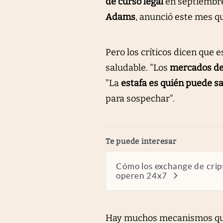
de curso legal
en septiembre.
Adams
, anunció este mes 
Pero los críticos dicen que
saludable. "Los
mercados de
"La
estafa es quién puede s
para sospechar".
abre en nueva pestaña
Te puede interesar
Cómo los exchange de cri
operen 24x7
Hay muchos mecanismos que 