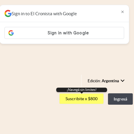
×
Sign in to El Cronista with Google
Edición:
Argentina
¡Navegá sin limites!
Argentina
Suscribite x $800
Ingresá
España
México
USA
Colombia