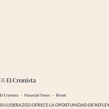
Últimas noticias
Dólar
Members
Economía y Política
Finanzas y Mercados
Mercados Online
Negocios
Columnistas
Otras secciones
El Cronista
Financial Times
Brexit
Apertura
SU LIDERAZGO OFRECE LA OPORTUNIDAD DE REFLEX