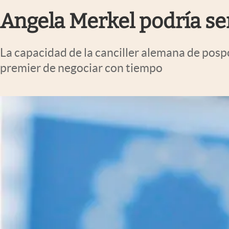
Infotechnology
Angela Merkel podría se
Clase
Clima
La capacidad de la canciller alemana de posp
Mundial 2026
premier de negociar con tiempo
Eventos Corporativos
El Cronista Studio
Mediakit
abre en nueva pestaña