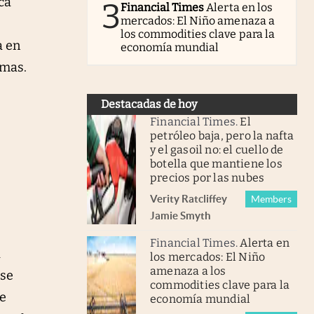
ca
3
Financial Times
Alerta en los
mercados: El Niño amenaza a
los commodities clave para la
a en
economía mundial
emas.
Destacadas de hoy
Financial Times
.
El
petróleo baja, pero la nafta
y el gasoil no: el cuello de
botella que mantiene los
precios por las nubes
Verity Ratcliffe
y
Members
Jamie Smyth
Financial Times
.
Alerta en
a
los mercados: El Niño
amenaza a los
 se
commodities clave para la
ue
economía mundial