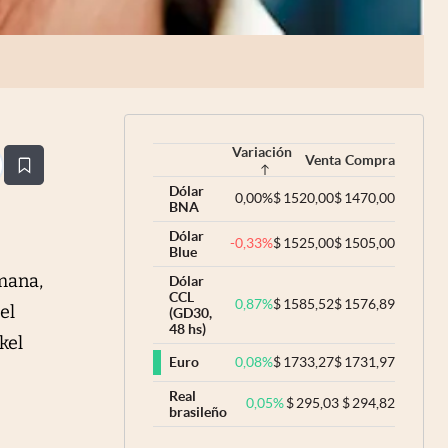
Variación
Venta
Compra
estaña
Dólar
0,00
%
$
1520,00
$
1470,00
BNA
Dólar
-0,33
%
$
1525,00
$
1505,00
Blue
emana,
Dólar
CCL
0,87
%
$
1585,52
$
1576,89
el
(GD30,
48 hs)
kel
0,08
%
$
1733,27
$
1731,97
Euro
Real
0,05
%
$
295,03
$
294,82
brasileño