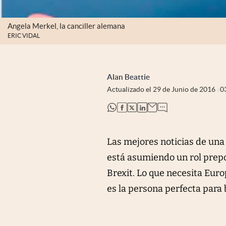
Angela Merkel, la canciller alemana
ERIC VIDAL
Alan Beattie
Actualizado el
29 de Junio de 2016
0
abre en nueva pestaña
abre en nueva pestaña
abre en nueva pestaña
abre en nueva pestaña
Las mejores noticias de una
está asumiendo un rol prepo
Brexit. Lo que necesita Euro
es la persona perfecta para 