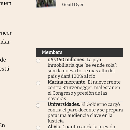
 buen
Geoff Dyer
encer
indar
Members
 de
u$s 150 millones
.
La joya
inmobiliaria que “se vende sola”:
está
será la nueva torre más alta del
país y dará 100% al río
Marina mercante
.
El nuevo frente
contra Sturzenegger: malestar en
el Congreso y presión de las
navieras
Universidades
.
El Gobierno cargó
contra el paro docente y se prepara
para una audiencia clave en la
Justicia
En
Alivio
.
Cuánto caería la presión