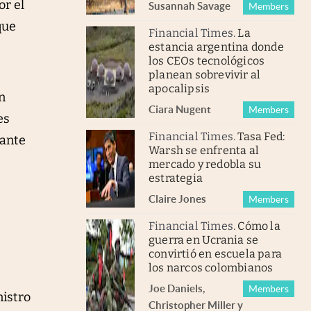
or el
Susannah Savage
Members
que
Financial Times
.
La
estancia argentina donde
los CEOs tecnológicos
planean sobrevivir al
apocalipsis
n
Ciara Nugent
Members
es
Financial Times
.
Tasa Fed:
lante
Warsh se enfrenta al
mercado y redobla su
estrategia
Claire Jones
Members
Financial Times
.
Cómo la
guerra en Ucrania se
convirtió en escuela para
los narcos colombianos
Joe Daniels
,
Members
nistro
Christopher Miller
y