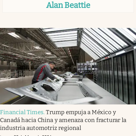
Alan Beattie
Infotechnology
Clase
Clima
Mundial 2026
Eventos Corporativos
El Cronista Studio
Mediakit
abre en nueva pestaña
Argentina
Financial Times
.
Trump empuja a México y
Canadá hacia China y amenaza con fracturar la
industria automotriz regional