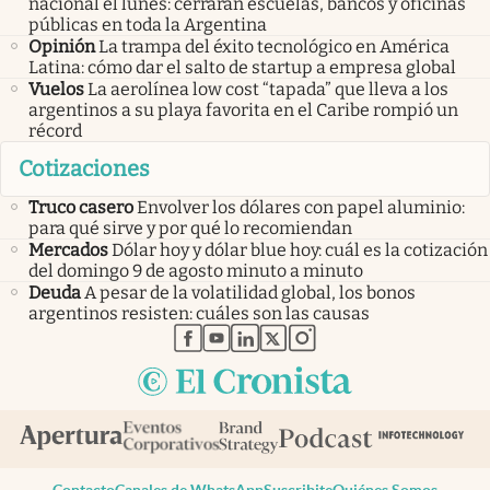
nacional el lunes: cerrarán escuelas, bancos y oficinas
públicas en toda la Argentina
Opinión
La trampa del éxito tecnológico en América
Latina: cómo dar el salto de startup a empresa global
Vuelos
La aerolínea low cost “tapada” que lleva a los
argentinos a su playa favorita en el Caribe rompió un
récord
Cotizaciones
Truco casero
Envolver los dólares con papel aluminio:
para qué sirve y por qué lo recomiendan
Mercados
Dólar hoy y dólar blue hoy: cuál es la cotización
del domingo 9 de agosto minuto a minuto
Deuda
A pesar de la volatilidad global, los bonos
argentinos resisten: cuáles son las causas
abre en nueva pestaña
abre en nueva pestaña
abre en nueva pestaña
abre en nueva pestaña
abre en nueva pestaña