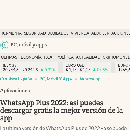
Últimas Noticias
TORMENTA
SEGURIDAD
JUBILADOS
VIVIENDA
ALQUILER
ACCIONE
Economía y finanzas
SOCIAL
Argentina
PC, móvil y apps
Política
España
Actualidad
ULTIMAS
ECONOMÍA
IBEX
POLÍTICA
ACTUALIDAD
CRIPTOMONE
México
NOTICIAS
Y
Y
IBEX 35
EURO-USD
EURO
Criptomonedas
20.244,8
20.244,8
0.32
%
$
1,15
$
1,15
0.08
%
USA
1965,
FINANZAS
EURO
Cronista España
PC, Móvil Y Apps
Whatsapp
Colombia
España
Uruguay
Aplicaciones
WhatsApp Plus 2022: así puedes
descargar gratis la mejor versión de la
app
La última versión de WhatsApp Plus de 2022 ya se puede