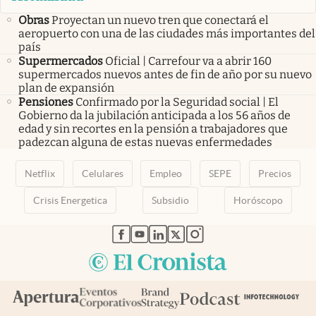
Obras
Proyectan un nuevo tren que conectará el
aeropuerto con una de las ciudades más importantes del
país
Supermercados
Oficial | Carrefour va a abrir 160
supermercados nuevos antes de fin de año por su nuevo
plan de expansión
Pensiones
Confirmado por la Seguridad social | El
Gobierno da la jubilación anticipada a los 56 años de
edad y sin recortes en la pensión a trabajadores que
padezcan alguna de estas nuevas enfermedades
Netflix
Celulares
Empleo
SEPE
Precios
Crisis Energetica
Subsidio
Horóscopo
abre en nueva pestaña
abre en nueva pestaña
abre en nueva pestaña
abre en nueva pestaña
abre en nueva pestaña