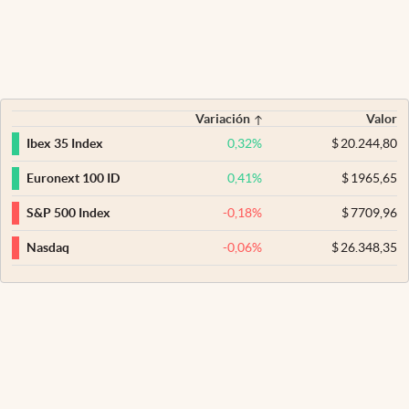
Variación
Valor
0,32
%
$
20.244,80
Ibex 35 Index
0,41
%
$
1965,65
Euronext 100 ID
-0,18
%
$
7709,96
S&P 500 Index
-0,06
%
$
26.348,35
Nasdaq