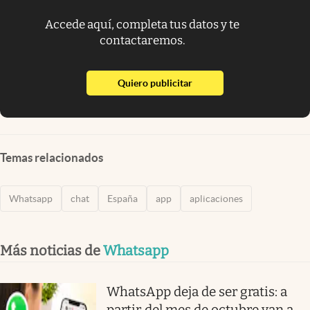
Accede aquí, completa tus datos y te
contactaremos.
abre en nueva pestaña
Quiero publicitar
Temas relacionados
Whatsapp
chat
España
app
aplicaciones
Más noticias de
Whatsapp
WhatsApp deja de ser gratis: a
partir del mes de octubre van a