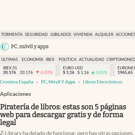
Últimas Noticias
TORMENTA
SEGURIDAD
JUBILADOS
VIVIENDA
ALQUILER
ACCIONE
Economía y finanzas
SOCIAL
Argentina
PC, móvil y apps
Política
España
Actualidad
ULTIMAS
ECONOMÍA
IBEX
POLÍTICA
ACTUALIDAD
CRIPTOMONE
México
NOTICIAS
Y
Y
IBEX 35
EURO-USD
EURONE
Criptomonedas
20.176
20.176
-0.02
%
$
1,16
$
1,16
0.01
%
USA
1965,65
FINANZAS
EURO
Cronista España
PC, Móvil Y Apps
Libros Electrónicos
Colombia
España
Uruguay
Aplicaciones
Piratería de libros: estas son 5 páginas
web para descargar gratis y de forma
legal
Z-Library ha dejado de funcionar, pero hay otras opciones.