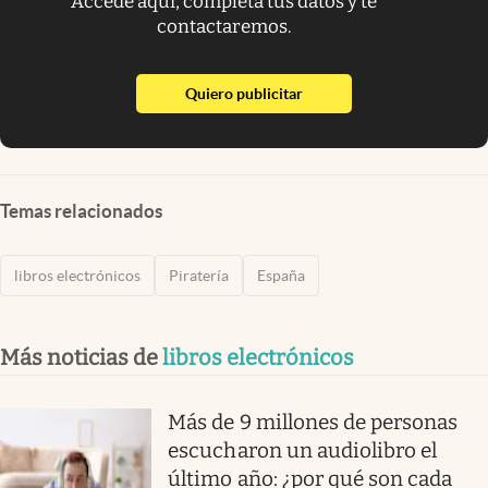
Accede aquí, completa tus datos y te
contactaremos.
abre en nueva pestaña
Quiero publicitar
Temas relacionados
libros electrónicos
Piratería
España
Más noticias de
libros electrónicos
Más de 9 millones de personas
escucharon un audiolibro el
último año: ¿por qué son cada