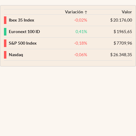
Variación
Valor
-0,02
%
$
20.176,00
Ibex 35 Index
0,41
%
$
1965,65
Euronext 100 ID
-0,18
%
$
7709,96
S&P 500 Index
-0,06
%
$
26.348,35
Nasdaq