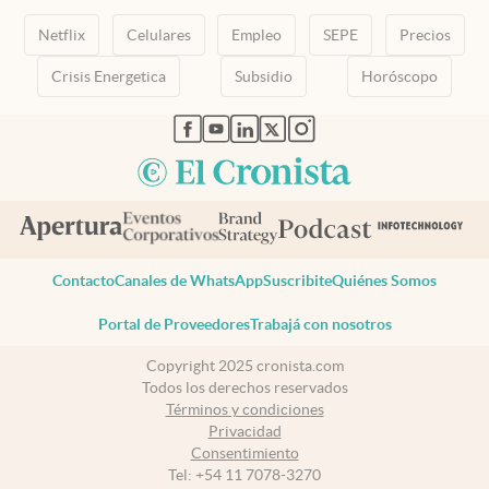
Netflix
Celulares
Empleo
SEPE
Precios
Crisis Energetica
Subsidio
Horóscopo
abre en nueva pestaña
abre en nueva pestaña
abre en nueva pestaña
abre en nueva pestaña
abre en nueva pestaña
Contacto
Canales de WhatsApp
Suscribite
Quiénes Somos
Portal de Proveedores
Trabajá con nosotros
Copyright 2025 cronista.com
Todos los derechos reservados
Términos y condiciones
Privacidad
Consentimiento
Tel:
+54 11 7078-3270