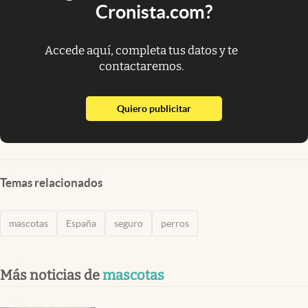
Cronista.com?
Accede aquí, completa tus datos y te
contactaremos.
abre en nueva pestaña
Quiero publicitar
Temas relacionados
mascotas
España
seguro
perros
Más noticias de
mascotas