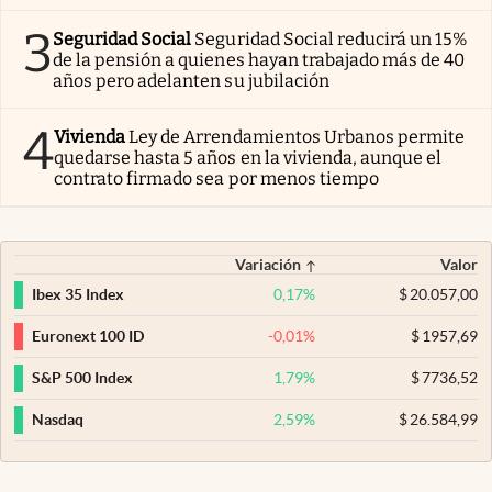
3
Seguridad Social
Seguridad Social reducirá un 15%
de la pensión a quienes hayan trabajado más de 40
años pero adelanten su jubilación
4
Vivienda
Ley de Arrendamientos Urbanos permite
quedarse hasta 5 años en la vivienda, aunque el
contrato firmado sea por menos tiempo
Variación
Valor
0,17
%
$
20.057,00
Ibex 35 Index
-0,01
%
$
1957,69
Euronext 100 ID
1,79
%
$
7736,52
S&P 500 Index
2,59
%
$
26.584,99
Nasdaq