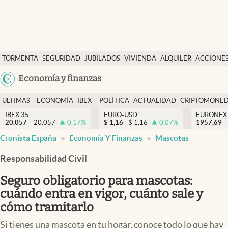
Últimas Noticias
TORMENTA
SEGURIDAD
JUBILADOS
VIVIENDA
ALQUILER
ACCIONE
Economía y finanzas
SOCIAL
Argentina
Economía y finanzas
Política
España
Actualidad
ULTIMAS
ECONOMÍA
IBEX
POLÍTICA
ACTUALIDAD
CRIPTOMONE
México
NOTICIAS
Y
Y
IBEX 35
EURO-USD
EURONEX
Criptomonedas
20.057
20.057
0.17
%
$
1,16
$
1,16
0.07
%
1957,69
USA
FINANZAS
EURO
Cronista España
Economía Y Finanzas
Mascotas
Colombia
España
Uruguay
Responsabilidad Civil
Seguro obligatorio para mascotas:
cuándo entra en vigor, cuánto sale y
cómo tramitarlo
Si tienes una mascota en tu hogar, conoce todo lo que hay