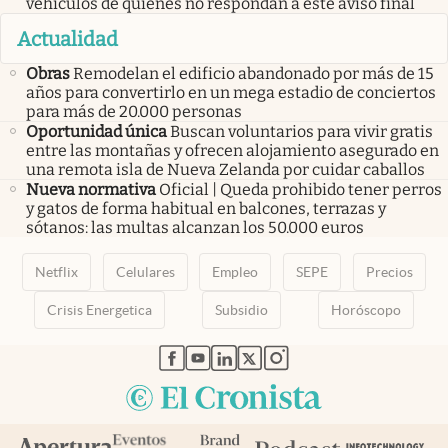
vehículos de quienes no respondan a este aviso final
Actualidad
Obras
Remodelan el edificio abandonado por más de 15
años para convertirlo en un mega estadio de conciertos
para más de 20.000 personas
Oportunidad única
Buscan voluntarios para vivir gratis
entre las montañas y ofrecen alojamiento asegurado en
una remota isla de Nueva Zelanda por cuidar caballos
Nueva normativa
Oficial | Queda prohibido tener perros
y gatos de forma habitual en balcones, terrazas y
sótanos: las multas alcanzan los 50.000 euros
Netflix
Celulares
Empleo
SEPE
Precios
Crisis Energetica
Subsidio
Horóscopo
abre en nueva pestaña
abre en nueva pestaña
abre en nueva pestaña
abre en nueva pestaña
abre en nueva pestaña