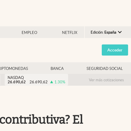
Edición:
España
EMPLEO
NETFLIX
Argentina
Acceder
España
México
RIPTOMONEDAS
BANCA
SEGURIDAD SOCIAL
USA
NASDAQ
Colombia
Ver más cotizaciones
26.690,62
26.690,62
1.30
%
Uruguay
ontributiva? El