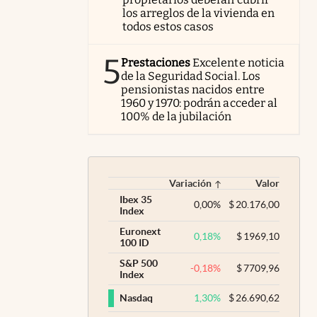
los arreglos de la vivienda en
todos estos casos
5
Prestaciones
Excelente noticia
de la Seguridad Social. Los
pensionistas nacidos entre
1960 y 1970: podrán acceder al
100% de la jubilación
Variación
Valor
Ibex 35
0,00
%
$
20.176,00
Index
Euronext
0,18
%
$
1969,10
100 ID
S&P 500
-0,18
%
$
7709,96
Index
1,30
%
$
26.690,62
Nasdaq