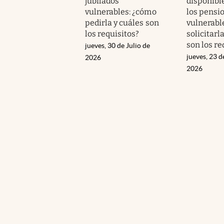
jubilados
disponibl
vulnerables: ¿cómo
los pensi
pedirla y cuáles son
vulnerabl
los requisitos?
solicitarl
son los re
jueves, 30 de Julio de
jueves, 23 d
2026
2026