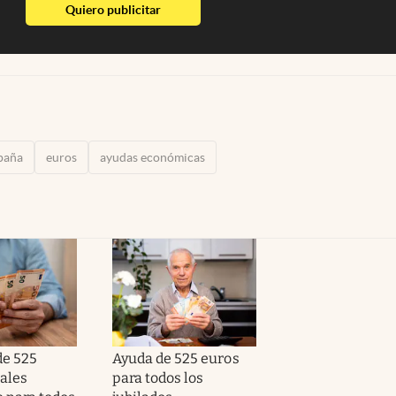
abre en nueva pestaña
Quiero publicitar
paña
euros
ayudas económicas
de 525
Ayuda de 525 euros
ales
para todos los