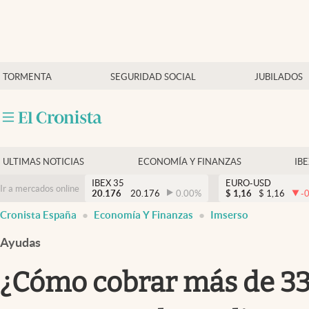
Últimas Noticias
TORMENTA
SEGURIDAD SOCIAL
JUBILADOS
Economía y finanzas
Política
Actualidad
Criptomonedas
ULTIMAS NOTICIAS
ECONOMÍA Y FINANZAS
IB
IBEX 35
EURO-USD
Ir a mercados online
20.176
20.176
0.00
%
$
1,16
$
1,16
-
Cronista España
Economía Y Finanzas
Imserso
Ayudas
¿Cómo cobrar más de 330