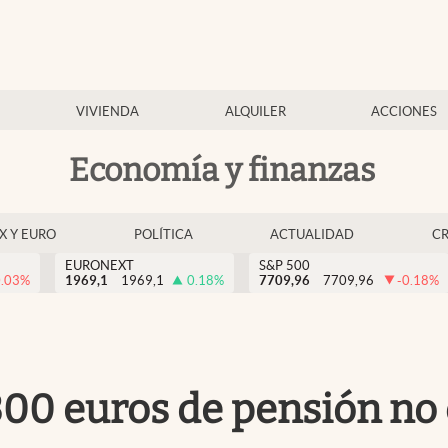
VIVIENDA
ALQUILER
ACCIONES
Economía y finanzas
EX Y EURO
POLÍTICA
ACTUALIDAD
C
EURONEXT
S&P 500
0.03
%
1969,1
1969,1
0.18
%
7709,96
7709,96
-0.18
%
0 euros de pensión no c