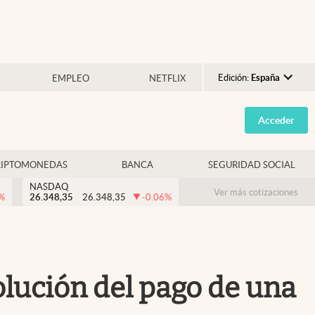
Edición:
España
EMPLEO
NETFLIX
Argentina
Acceder
España
México
RIPTOMONEDAS
BANCA
SEGURIDAD SOCIAL
USA
NASDAQ
Colombia
Ver más cotizaciones
%
26.348,35
26.348,35
-0.06
%
Uruguay
lución del pago de una