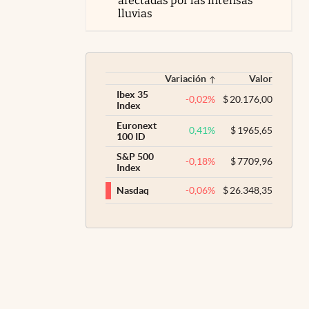
afectadas por las intensas
lluvias
Variación
Valor
Ibex 35
-0,02
%
$
20.176,00
Index
Euronext
0,41
%
$
1965,65
100 ID
S&P 500
-0,18
%
$
7709,96
Index
-0,06
%
$
26.348,35
Nasdaq