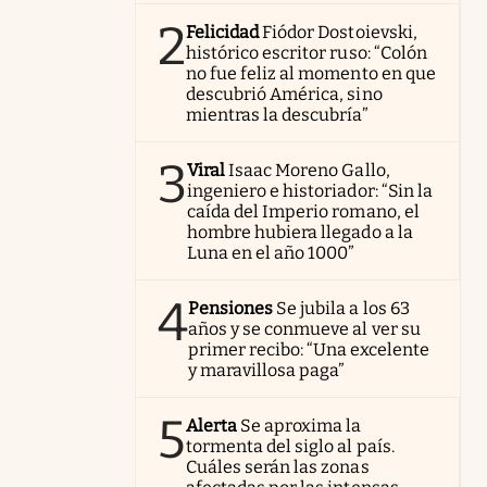
2
Felicidad
Fiódor Dostoievski,
histórico escritor ruso: “Colón
no fue feliz al momento en que
descubrió América, sino
mientras la descubría”
3
Viral
Isaac Moreno Gallo,
ingeniero e historiador: “Sin la
caída del Imperio romano, el
hombre hubiera llegado a la
Luna en el año 1000”
4
Pensiones
Se jubila a los 63
años y se conmueve al ver su
primer recibo: “Una excelente
y maravillosa paga”
5
Alerta
Se aproxima la
tormenta del siglo al país.
Cuáles serán las zonas