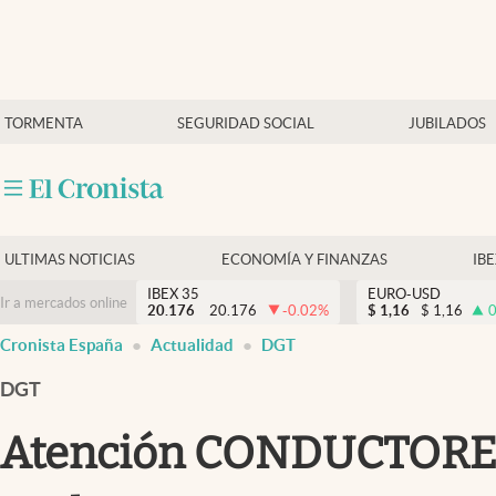
Últimas Noticias
TORMENTA
SEGURIDAD SOCIAL
JUBILADOS
Economía y finanzas
Política
Actualidad
Criptomonedas
ULTIMAS NOTICIAS
ECONOMÍA Y FINANZAS
IB
IBEX 35
EURO-USD
Ir a mercados online
20.176
20.176
-0.02
%
$
1,16
$
1,16
0
Cronista España
Actualidad
DGT
DGT
Atención CONDUCTORES: 