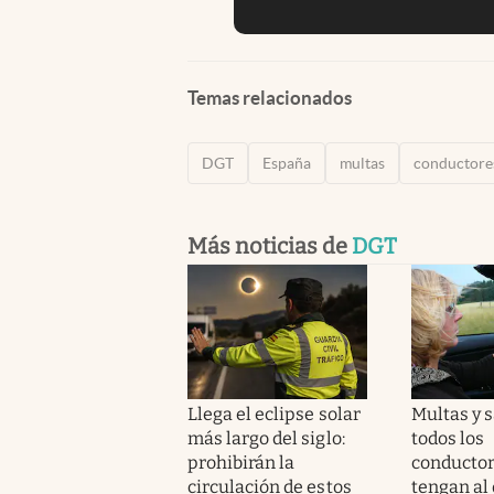
Temas relacionados
DGT
España
multas
conductore
Más noticias de
DGT
Llega el eclipse solar
Multas y 
más largo del siglo:
todos los
prohibirán la
conductor
circulación de estos
tengan al 