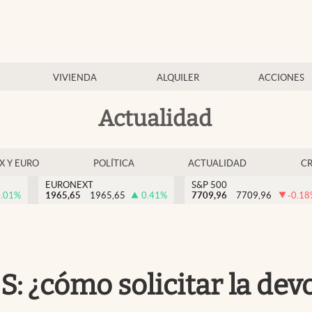
VIVIENDA
ALQUILER
ACCIONES
Actualidad
EX Y EURO
POLÍTICA
ACTUALIDAD
C
EURONEXT
S&P 500
.01
%
1965,65
1965,65
0.41
%
7709,96
7709,96
-0.18
¿cómo solicitar la devo