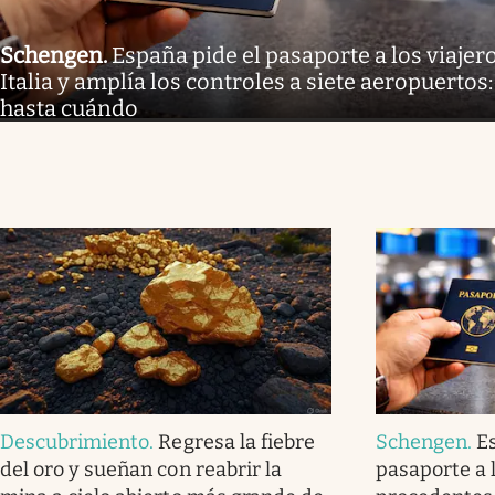
Schengen
.
España pide el pasaporte a los viaje
Italia y amplía los controles a siete aeropuertos:
hasta cuándo
Descubrimiento
.
Regresa la fiebre
Schengen
.
E
del oro y sueñan con reabrir la
pasaporte a l