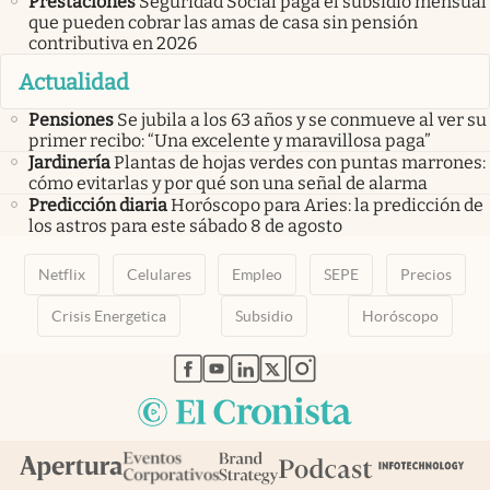
Prestaciones
Seguridad Social paga el subsidio mensual
que pueden cobrar las amas de casa sin pensión
contributiva en 2026
Actualidad
Pensiones
Se jubila a los 63 años y se conmueve al ver su
primer recibo: “Una excelente y maravillosa paga”
Jardinería
Plantas de hojas verdes con puntas marrones:
cómo evitarlas y por qué son una señal de alarma
Predicción diaria
Horóscopo para Aries: la predicción de
los astros para este sábado 8 de agosto
Netflix
Celulares
Empleo
SEPE
Precios
Crisis Energetica
Subsidio
Horóscopo
abre en nueva pestaña
abre en nueva pestaña
abre en nueva pestaña
abre en nueva pestaña
abre en nueva pestaña