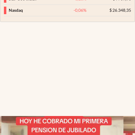
-0,06
%
$
26.348,35
Nasdaq