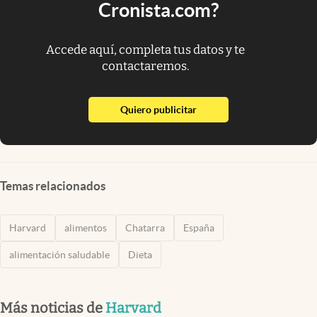
Cronista.com?
Accede aquí, completa tus datos y te
contactaremos.
abre en nueva pestaña
Quiero publicitar
Temas relacionados
Harvard
alimentos
Chatarra
España
alimentación saludable
Dieta
Más noticias de
Harvard