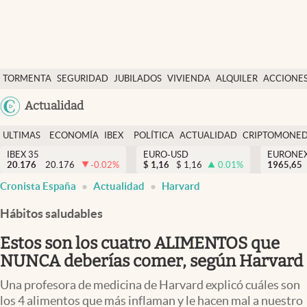
Últimas Noticias
TORMENTA
SEGURIDAD
JUBILADOS
VIVIENDA
ALQUILER
ACCIONE
Economía y finanzas
SOCIAL
Argentina
Actualidad
Política
España
Actualidad
ULTIMAS
ECONOMÍA
IBEX
POLÍTICA
ACTUALIDAD
CRIPTOMONE
México
NOTICIAS
Y
Y
IBEX 35
EURO-USD
EURONE
Criptomonedas
20.176
20.176
-0.02
%
$
1,16
$
1,16
0.01
%
USA
1965,65
FINANZAS
EURO
Cronista España
Actualidad
Harvard
Colombia
España
Uruguay
Hábitos saludables
Estos son los cuatro ALIMENTOS que
NUNCA deberías comer, según Harvard
Una profesora de medicina de Harvard explicó cuáles son
los 4 alimentos que más inflaman y le hacen mal a nuestro