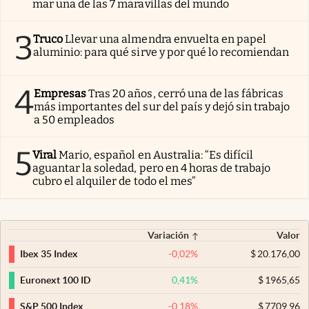
mar una de las 7 maravillas del mundo
3
Truco
Llevar una almendra envuelta en papel
aluminio: para qué sirve y por qué lo recomiendan
4
Empresas
Tras 20 años, cerró una de las fábricas
más importantes del sur del país y dejó sin trabajo
a 50 empleados
5
Viral
Mario, español en Australia: “Es difícil
aguantar la soledad, pero en 4 horas de trabajo
cubro el alquiler de todo el mes”
Variación
Valor
-0,02
%
$
20.176,00
Ibex 35 Index
0,41
%
$
1965,65
Euronext 100 ID
-0,18
%
$
7709,96
S&P 500 Index