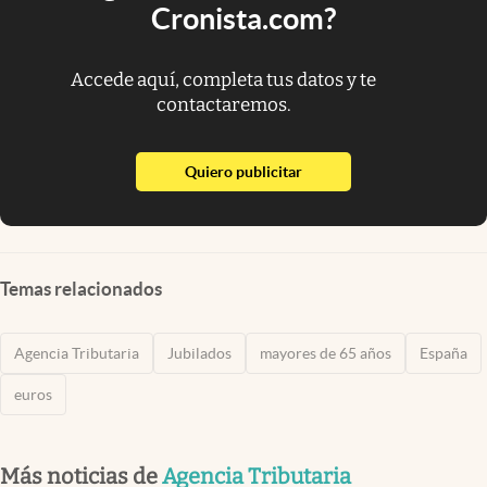
Cronista.com?
Accede aquí, completa tus datos y te
contactaremos.
abre en nueva pestaña
Quiero publicitar
Temas relacionados
Agencia Tributaria
Jubilados
mayores de 65 años
España
euros
Más noticias de
Agencia Tributaria