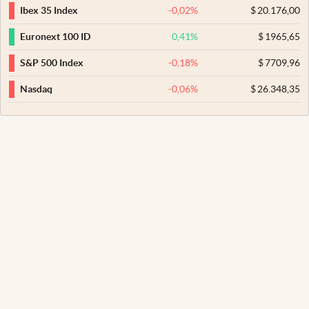
-0,02
%
$
20.176,00
Ibex 35 Index
0,41
%
$
1965,65
Euronext 100 ID
-0,18
%
$
7709,96
S&P 500 Index
-0,06
%
$
26.348,35
Nasdaq