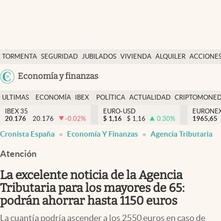
Últimas Noticias
TORMENTA
SEGURIDAD
JUBILADOS
VIVIENDA
ALQUILER
ACCIONE
Economía y finanzas
SOCIAL
Argentina
Economía y finanzas
Política
España
Actualidad
ULTIMAS
ECONOMÍA
IBEX
POLÍTICA
ACTUALIDAD
CRIPTOMONE
México
NOTICIAS
Y
Y
IBEX 35
EURO-USD
EURONE
Criptomonedas
20.176
20.176
-0.02
%
$
1,16
$
1,16
0.30
%
USA
1965,65
FINANZAS
EURO
Cronista España
Economía Y Finanzas
Agencia Tributaria
Colombia
España
Uruguay
Atención
La excelente noticia de la Agencia
Tributaria para los mayores de 65:
podrán ahorrar hasta 1150 euros
La cuantía podría ascender a los 2550 euros en caso de