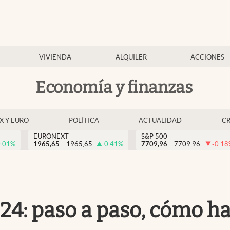
VIVIENDA
ALQUILER
ACCIONES
Economía y finanzas
EX Y EURO
POLÍTICA
ACTUALIDAD
C
EURONEXT
S&P 500
.01
%
1965,65
1965,65
0.41
%
7709,96
7709,96
-0.18
24: paso a paso, cómo ha