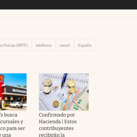
s físicas (IRPF)
teléfono
movil
España
s busca
Confirmado por
cursales y
Hacienda | Estos
co para ser
contribuyentes
e una
recibirán la