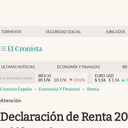
Últimas Noticias
TORMENTA
SEGURIDAD SOCIAL
JUBILADOS
Economía y finanzas
Política
Actualidad
Criptomonedas
ULTIMAS NOTICIAS
ECONOMÍA Y FINANZAS
IB
IBEX 35
EURO-USD
Ir a mercados online
20.176
20.176
-0.02
%
$
1,16
$
1,16
0
Cronista España
Economía Y Finanzas
Renta
Atención
Declaración de Renta 20