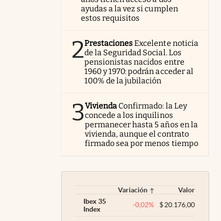
ayudas a la vez si cumplen
estos requisitos
2
Prestaciones
Excelente noticia
de la Seguridad Social. Los
pensionistas nacidos entre
1960 y 1970: podrán acceder al
100% de la jubilación
3
Vivienda
Confirmado: la Ley
concede a los inquilinos
permanecer hasta 5 años en la
vivienda, aunque el contrato
firmado sea por menos tiempo
Variación
Valor
Ibex 35
-0,02
%
$
20.176,00
Index