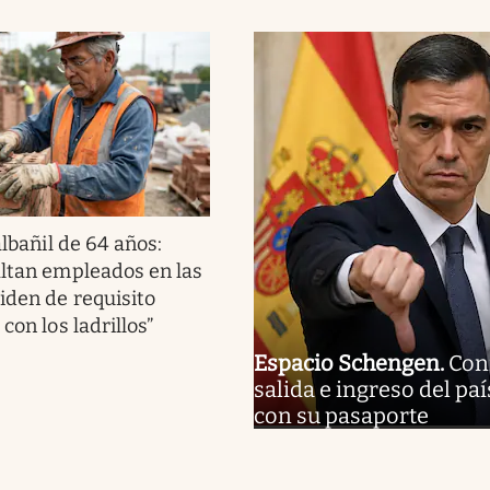
albañil de 64 años:
altan empleados en las
piden de requisito
 con los ladrillos”
Espacio Schengen
.
Conf
salida e ingreso del pa
con su pasaporte