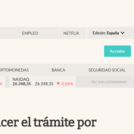
Edición:
España
EMPLEO
NETFLIX
Argentina
Acceder
España
México
RIPTOMONEDAS
BANCA
SEGURIDAD SOCIAL
USA
NASDAQ
Colombia
Ver más cotizaciones
%
26.348,35
26.348,35
-0.06
%
Uruguay
cer el trámite por