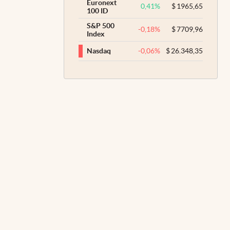
Euronext
0,41
%
$
1965,65
100 ID
S&P 500
-0,18
%
$
7709,96
Index
-0,06
%
$
26.348,35
Nasdaq