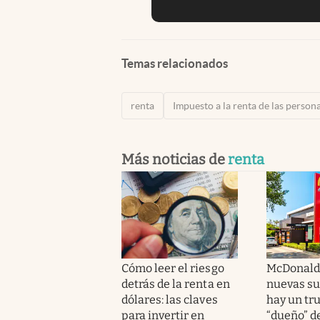
Temas relacionados
renta
Impuesto a la renta de las persona
Más noticias de
renta
Cómo leer el riesgo
McDonald’
detrás de la renta en
nuevas su
dólares: las claves
hay un tru
para invertir en
“dueño” d