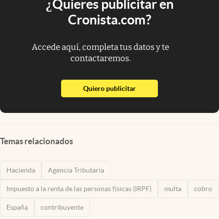
¿Quieres publicitar en
Cronista.com?
Accede aquí, completa tus datos y te
contactaremos.
abre en nueva pestaña
Quiero publicitar
Temas relacionados
Hacienda
Agencia Tributaria
Impuesto a la renta de las personas físicas (IRPF)
multa
cobro
España
contribuyente