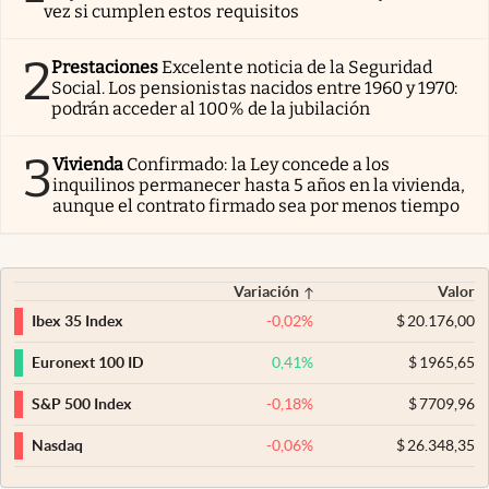
vez si cumplen estos requisitos
2
Prestaciones
Excelente noticia de la Seguridad
Social. Los pensionistas nacidos entre 1960 y 1970:
podrán acceder al 100% de la jubilación
3
Vivienda
Confirmado: la Ley concede a los
inquilinos permanecer hasta 5 años en la vivienda,
aunque el contrato firmado sea por menos tiempo
Variación
Valor
-0,02
%
$
20.176,00
Ibex 35 Index
0,41
%
$
1965,65
Euronext 100 ID
-0,18
%
$
7709,96
S&P 500 Index
-0,06
%
$
26.348,35
Nasdaq