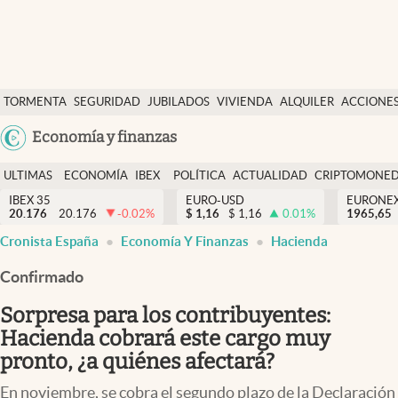
Últimas Noticias
TORMENTA
SEGURIDAD
JUBILADOS
VIVIENDA
ALQUILER
ACCIONE
Economía y finanzas
SOCIAL
Argentina
Economía y finanzas
Política
España
Actualidad
ULTIMAS
ECONOMÍA
IBEX
POLÍTICA
ACTUALIDAD
CRIPTOMONE
México
NOTICIAS
Y
Y
IBEX 35
EURO-USD
EURONE
Criptomonedas
20.176
20.176
-0.02
%
$
1,16
$
1,16
0.01
%
USA
1965,65
FINANZAS
EURO
Cronista España
Economía Y Finanzas
Hacienda
Colombia
España
Uruguay
Confirmado
Sorpresa para los contribuyentes:
Hacienda cobrará este cargo muy
pronto, ¿a quiénes afectará?
En noviembre, se cobra el segundo plazo de la Declaración