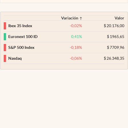
Variación
Valor
-0,02
%
$
20.176,00
Ibex 35 Index
0,41
%
$
1965,65
Euronext 100 ID
-0,18
%
$
7709,96
S&P 500 Index
-0,06
%
$
26.348,35
Nasdaq