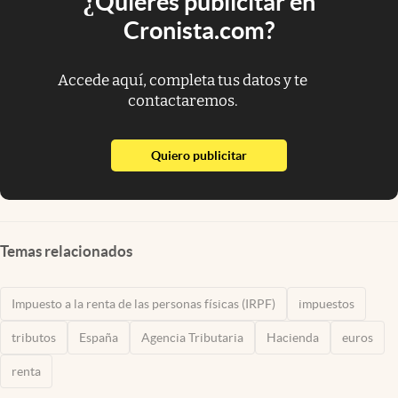
¿Quieres publicitar en
Cronista.com?
Accede aquí, completa tus datos y te
contactaremos.
abre en nueva pestaña
Quiero publicitar
Temas relacionados
Impuesto a la renta de las personas físicas (IRPF)
impuestos
tributos
España
Agencia Tributaria
Hacienda
euros
renta