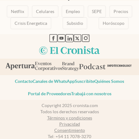
Netflix
Celulares
Empleo
SEPE
Precios
Crisis Energetica
Subsidio
Horóscopo
abre en nueva pestaña
abre en nueva pestaña
abre en nueva pestaña
abre en nueva pestaña
abre en nueva pestaña
Contacto
Canales de WhatsApp
Suscribite
Quiénes Somos
Portal de Proveedores
Trabajá con nosotros
Copyright 2025 cronista.com
Todos los derechos reservados
Términos y condiciones
Privacidad
Consentimiento
Tel:
+54 11 7078-3270