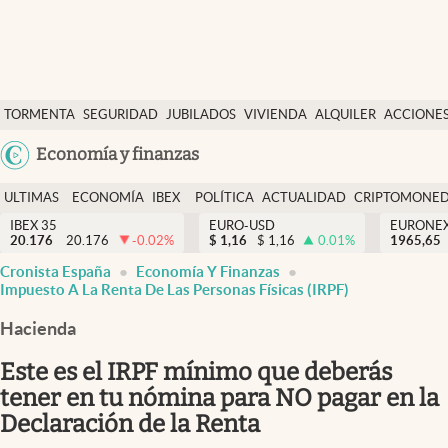
Últimas Noticias
TORMENTA
SEGURIDAD
JUBILADOS
VIVIENDA
ALQUILER
ACCIONE
Economía y finanzas
SOCIAL
Argentina
Economía y finanzas
Política
España
Actualidad
ULTIMAS
ECONOMÍA
IBEX
POLÍTICA
ACTUALIDAD
CRIPTOMONE
México
NOTICIAS
Y
Y
IBEX 35
EURO-USD
EURONE
Criptomonedas
20.176
20.176
-0.02
%
$
1,16
$
1,16
0.01
%
USA
1965,65
FINANZAS
EURO
Cronista España
Economía Y Finanzas
Colombia
España
Impuesto A La Renta De Las Personas Físicas (IRPF)
Uruguay
Hacienda
Este es el IRPF mínimo que deberás
tener en tu nómina para NO pagar en la
Declaración de la Renta