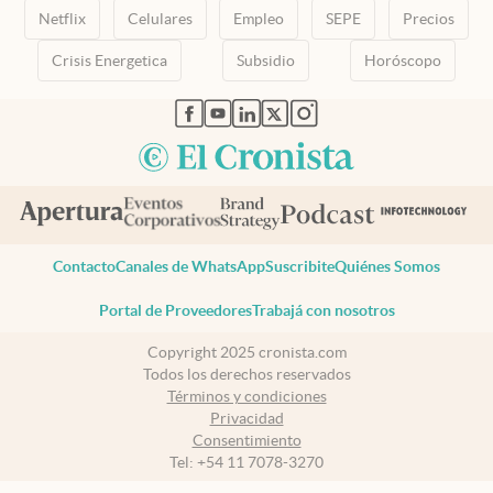
Netflix
Celulares
Empleo
SEPE
Precios
Crisis Energetica
Subsidio
Horóscopo
abre en nueva pestaña
abre en nueva pestaña
abre en nueva pestaña
abre en nueva pestaña
abre en nueva pestaña
Contacto
Canales de WhatsApp
Suscribite
Quiénes Somos
Portal de Proveedores
Trabajá con nosotros
Copyright 2025 cronista.com
Todos los derechos reservados
Términos y condiciones
Privacidad
Consentimiento
Tel:
+54 11 7078-3270