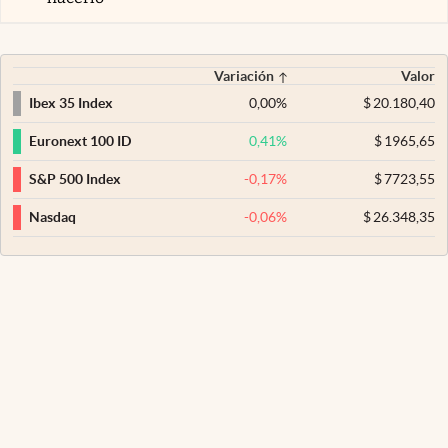
Variación
Valor
0,00
%
$
20.180,40
Ibex 35 Index
0,41
%
$
1965,65
Euronext 100 ID
-0,17
%
$
7723,55
S&P 500 Index
-0,06
%
$
26.348,35
Nasdaq