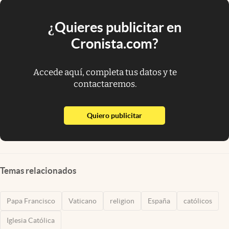
¿Quieres publicitar en
Cronista.com?
Accede aquí, completa tus datos y te
contactaremos.
abre en nueva pestaña
Quiero publicitar
Temas relacionados
Papa Francisco
Vaticano
religion
España
católicos
Iglesia Católica