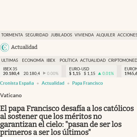
Últimas Noticias
TORMENTA
SEGURIDAD
JUBILADOS
VIVIENDA
ALQUILER
ACCIONE
Economía y finanzas
SOCIAL
Argentina
Actualidad
Política
España
Actualidad
ULTIMAS
ECONOMÍA
IBEX
POLÍTICA
ACTUALIDAD
CRIPTOMONE
México
NOTICIAS
Y
Y
IBEX 35
EURO-USD
EURO
Criptomonedas
20.180,4
20.180,4
0.00
%
$
1,15
$
1,15
0.01
%
USA
1965,
FINANZAS
EURO
Cronista España
Actualidad
Papa Francisco
Colombia
España
Uruguay
Vaticano
El papa Francisco desafía a los católicos
al sostener que los méritos no
garantizan el cielo: "pasan de ser los
primeros a ser los últimos"