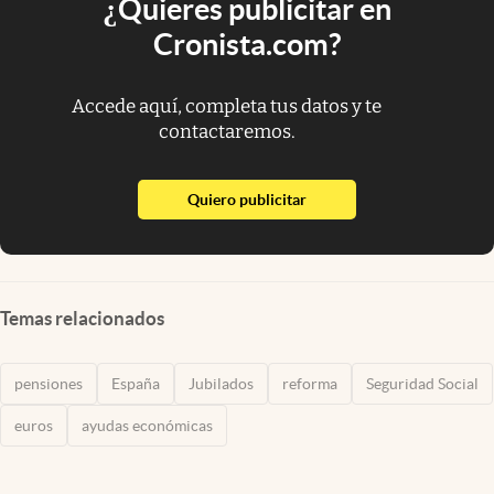
¿Quieres publicitar en
Cronista.com?
Accede aquí, completa tus datos y te
contactaremos.
abre en nueva pestaña
Quiero publicitar
Temas relacionados
pensiones
España
Jubilados
reforma
Seguridad Social
euros
ayudas económicas