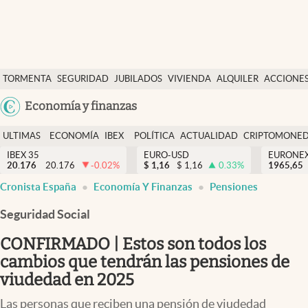
Últimas Noticias
TORMENTA
SEGURIDAD
JUBILADOS
VIVIENDA
ALQUILER
ACCIONE
Economía y finanzas
SOCIAL
Argentina
Economía y finanzas
Política
España
Actualidad
ULTIMAS
ECONOMÍA
IBEX
POLÍTICA
ACTUALIDAD
CRIPTOMONE
México
NOTICIAS
Y
Y
IBEX 35
EURO-USD
EURONE
Criptomonedas
20.176
20.176
-0.02
%
$
1,16
$
1,16
0.33
%
USA
1965,65
FINANZAS
EURO
Cronista España
Economía Y Finanzas
Pensiones
Colombia
España
Uruguay
Seguridad Social
CONFIRMADO | Estos son todos los
cambios que tendrán las pensiones de
viudedad en 2025
Las personas que reciben una pensión de viudedad