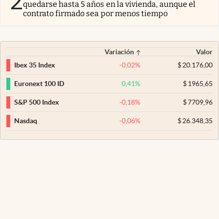
2
quedarse hasta 5 años en la vivienda, aunque el
contrato firmado sea por menos tiempo
Variación
Valor
-0,02
%
$
20.176,00
Ibex 35 Index
0,41
%
$
1965,65
Euronext 100 ID
-0,18
%
$
7709,96
S&P 500 Index
-0,06
%
$
26.348,35
Nasdaq