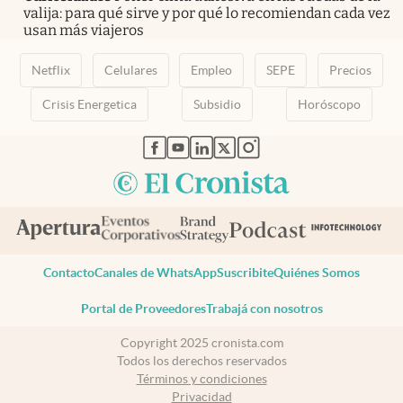
valija: para qué sirve y por qué lo recomiendan cada vez
usan más viajeros
Netflix
Celulares
Empleo
SEPE
Precios
Crisis Energetica
Subsidio
Horóscopo
abre en nueva pestaña
abre en nueva pestaña
abre en nueva pestaña
abre en nueva pestaña
abre en nueva pestaña
Contacto
Canales de WhatsApp
Suscribite
Quiénes Somos
Portal de Proveedores
Trabajá con nosotros
Copyright 2025 cronista.com
Todos los derechos reservados
Términos y condiciones
Privacidad