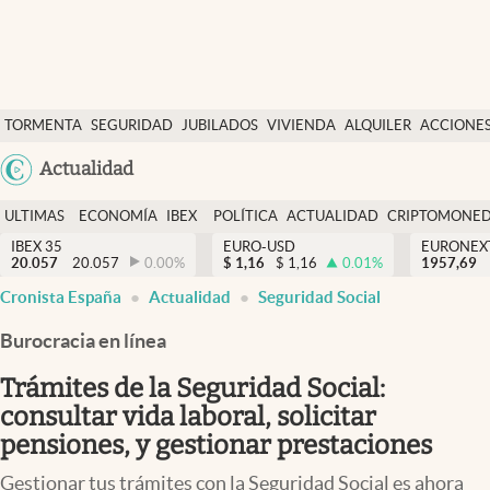
Últimas Noticias
TORMENTA
SEGURIDAD
JUBILADOS
VIVIENDA
ALQUILER
ACCIONE
Economía y finanzas
SOCIAL
Argentina
Actualidad
Política
España
Actualidad
ULTIMAS
ECONOMÍA
IBEX
POLÍTICA
ACTUALIDAD
CRIPTOMONE
México
NOTICIAS
Y
Y
IBEX 35
EURO-USD
EURONEX
Criptomonedas
20.057
20.057
0.00
%
$
1,16
$
1,16
0.01
%
1957,69
USA
FINANZAS
EURO
Cronista España
Actualidad
Seguridad Social
Colombia
España
Uruguay
Burocracia en línea
Trámites de la Seguridad Social:
consultar vida laboral, solicitar
pensiones, y gestionar prestaciones
Gestionar tus trámites con la Seguridad Social es ahora