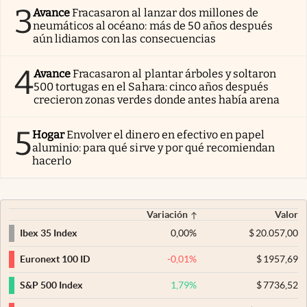
3
Avance
Fracasaron al lanzar dos millones de
neumáticos al océano: más de 50 años después
aún lidiamos con las consecuencias
4
Avance
Fracasaron al plantar árboles y soltaron
500 tortugas en el Sahara: cinco años después
crecieron zonas verdes donde antes había arena
5
Hogar
Envolver el dinero en efectivo en papel
aluminio: para qué sirve y por qué recomiendan
hacerlo
Variación
Valor
0,00
%
$
20.057,00
Ibex 35 Index
-0,01
%
$
1957,69
Euronext 100 ID
1,79
%
$
7736,52
S&P 500 Index