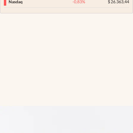
-0,83
%
$
26.363,44
Nasdaq