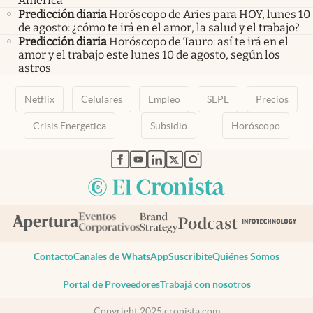
América
Predicción diaria
Horóscopo de Aries para HOY, lunes 10
de agosto: ¿cómo te irá en el amor, la salud y el trabajo?
Predicción diaria
Horóscopo de Tauro: así te irá en el
amor y el trabajo este lunes 10 de agosto, según los
astros
Netflix
Celulares
Empleo
SEPE
Precios
Crisis Energetica
Subsidio
Horóscopo
abre en nueva pestaña
abre en nueva pestaña
abre en nueva pestaña
abre en nueva pestaña
abre en nueva pestaña
Contacto
Canales de WhatsApp
Suscribite
Quiénes Somos
Portal de Proveedores
Trabajá con nosotros
Copyright 2025 cronista.com