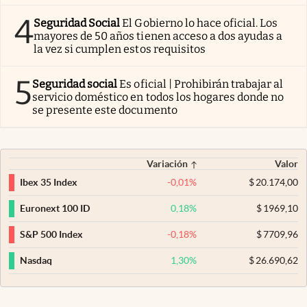
4
Seguridad Social
El Gobierno lo hace oficial. Los
mayores de 50 años tienen acceso a dos ayudas a
la vez si cumplen estos requisitos
5
Seguridad social
Es oficial | Prohibirán trabajar al
servicio doméstico en todos los hogares donde no
se presente este documento
Variación
Valor
-0,01
%
$
20.174,00
Ibex 35 Index
0,18
%
$
1969,10
Euronext 100 ID
-0,18
%
$
7709,96
S&P 500 Index
1,30
%
$
26.690,62
Nasdaq