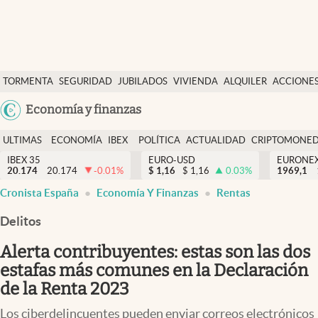
Últimas Noticias
TORMENTA
SEGURIDAD
JUBILADOS
VIVIENDA
ALQUILER
ACCIONE
Economía y finanzas
SOCIAL
Argentina
Economía y finanzas
Política
España
Actualidad
ULTIMAS
ECONOMÍA
IBEX
POLÍTICA
ACTUALIDAD
CRIPTOMONE
México
NOTICIAS
Y
Y
IBEX 35
EURO-USD
EURONE
Criptomonedas
20.174
20.174
-0.01
%
$
1,16
$
1,16
0.03
%
USA
1969,1
FINANZAS
EURO
Cronista España
Economía Y Finanzas
Rentas
Colombia
España
Uruguay
Delitos
Alerta contribuyentes: estas son las dos
estafas más comunes en la Declaración
de la Renta 2023
Los ciberdelincuentes pueden enviar correos electrónicos