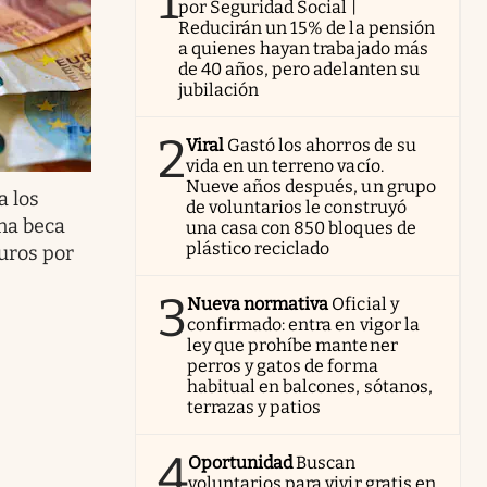
1
por Seguridad Social |
Reducirán un 15% de la pensión
a quienes hayan trabajado más
de 40 años, pero adelanten su
jubilación
2
Viral
Gastó los ahorros de su
vida en un terreno vacío.
Nueve años después, un grupo
a los
de voluntarios le construyó
na beca
una casa con 850 bloques de
plástico reciclado
uros por
3
Nueva normativa
Oficial y
confirmado: entra en vigor la
ley que prohíbe mantener
perros y gatos de forma
habitual en balcones, sótanos,
terrazas y patios
4
Oportunidad
Buscan
voluntarios para vivir gratis en