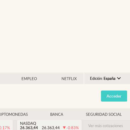
Edición:
España
EMPLEO
NETFLIX
Argentina
Acceder
España
México
RIPTOMONEDAS
BANCA
SEGURIDAD SOCIAL
USA
NASDAQ
Colombia
Ver más cotizaciones
0.17
%
26.363,44
26.363,44
-0.83
%