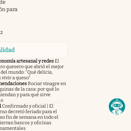
de
ón para
r
22
lidad
onomía artesanal y redes
El
ro quesero que abrió el mejor
del mundo: “Qué delicia,
 vivir a queso”
endaciones
Rociar vinagre en
quinas de la casa: por qué lo
iendan y para qué sirve
lo
l
Confirmado y oficial | El
no decretó feriado para el
o fin de semana en todo el
cierran bancos y oficinas
namentales