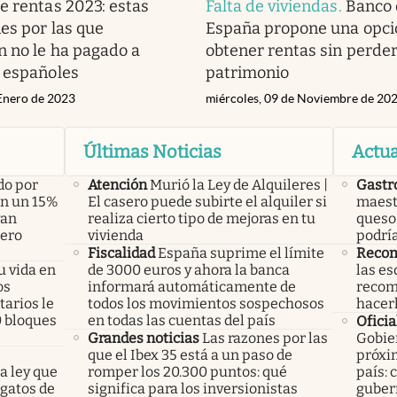
e rentas 2023: estas
Falta de viviendas
.
Banco 
nes por las que
España propone una opci
 no le ha pagado a
obtener rentas sin perde
 españoles
patrimonio
 Enero de 2023
miércoles, 09 de Noviembre de 20
Últimas Noticias
Actua
do por
Atención
Murió la Ley de Alquileres |
Gastr
án un 15%
El casero puede subirte el alquiler si
maest
yan
realiza cierto tipo de mejoras en tu
queso 
pero
vivienda
podría
Fiscalidad
España suprime el límite
Recom
u vida en
de 3000 euros y ahora la banca
las es
os
informará automáticamente de
recom
arios le
todos los movimientos sospechosos
hacer
0 bloques
en todas las cuentas del país
Oficia
Grandes noticias
Las razones por las
Gobier
que el Ibex 35 está a un paso de
próxim
a ley que
romper los 20.300 puntos: qué
país: 
gatos de
significa para los inversionistas
guber