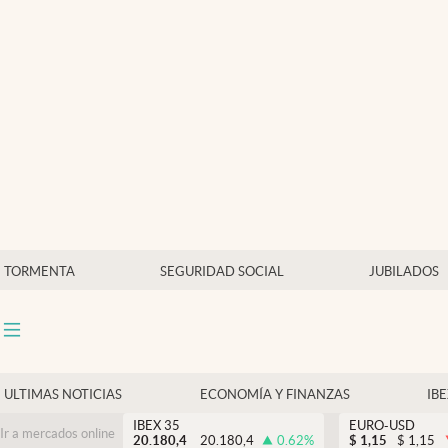
Últimas Noticias
Economía y finanzas
Política
Actualidad
Criptomonedas
TORMENTA
SEGURIDAD SOCIAL
JUBILADOS
ULTIMAS NOTICIAS
ECONOMÍA Y FINANZAS
IB
IBEX 35
EURO-USD
Ir a mercados online
20.180,4
20.180,4
0.62
%
$
1,15
$
1,15