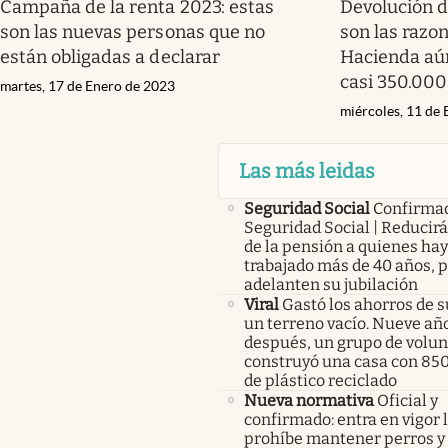
Campaña de la renta 2023: estas
Devolución d
son las nuevas personas que no
son las razo
están obligadas a declarar
Hacienda aún
casi 350.000
martes, 17 de Enero de 2023
miércoles, 11 de
Las más leidas
Seguridad Social
Confirma
Seguridad Social | Reducir
de la pensión a quienes ha
trabajado más de 40 años, 
adelanten su jubilación
Viral
Gastó los ahorros de s
un terreno vacío. Nueve añ
después, un grupo de volunt
construyó una casa con 85
de plástico reciclado
Nueva normativa
Oficial y
confirmado: entra en vigor l
prohíbe mantener perros y 