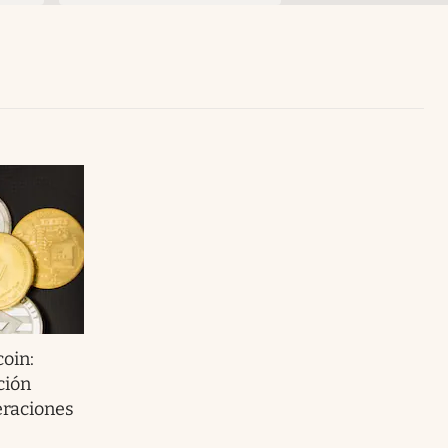
Uruguay
coin:
ción
eraciones