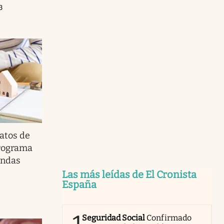
3
ratos de
programa
endas
Las más leídas de El Cronista
España
Seguridad Social
Confirmado