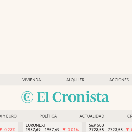
VIVIENDA
ALQUILER
ACCIONES
EX Y EURO
POLÍTICA
ACTUALIDAD
C
EURONEXT
S&P 500
-0.23
%
1957,69
1957,69
-0.01
%
7723,55
7723,55
-