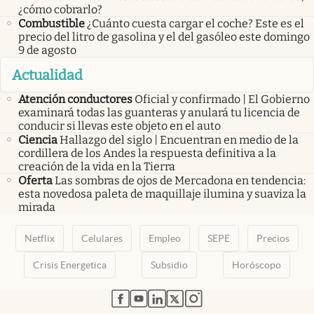
¿cómo cobrarlo?
Combustible
¿Cuánto cuesta cargar el coche? Este es el
precio del litro de gasolina y el del gasóleo este domingo
9 de agosto
Actualidad
Atención conductores
Oficial y confirmado | El Gobierno
examinará todas las guanteras y anulará tu licencia de
conducir si llevas este objeto en el auto
Ciencia
Hallazgo del siglo | Encuentran en medio de la
cordillera de los Andes la respuesta definitiva a la
creación de la vida en la Tierra
Oferta
Las sombras de ojos de Mercadona en tendencia:
esta novedosa paleta de maquillaje ilumina y suaviza la
mirada
Netflix
Celulares
Empleo
SEPE
Precios
Crisis Energetica
Subsidio
Horóscopo
abre en nueva pestaña
abre en nueva pestaña
abre en nueva pestaña
abre en nueva pestaña
abre en nueva pestaña