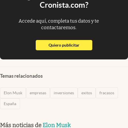
Cronista.com?
Accede aquí, completa tus datos y te
contactaremos.
abre en nueva pestaña
Quiero publicitar
Temas relacionados
Elon Musk
empresas
inversiones
exitos
fracasos
España
Más noticias de
Elon Musk