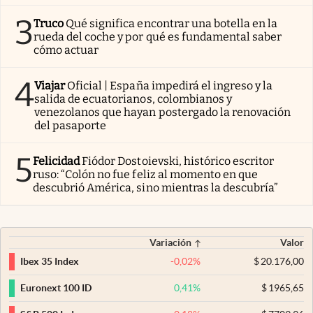
3
Truco
Qué significa encontrar una botella en la
rueda del coche y por qué es fundamental saber
cómo actuar
4
Viajar
Oficial | España impedirá el ingreso y la
salida de ecuatorianos, colombianos y
venezolanos que hayan postergado la renovación
del pasaporte
5
Felicidad
Fiódor Dostoievski, histórico escritor
ruso: “Colón no fue feliz al momento en que
descubrió América, sino mientras la descubría”
Variación
Valor
-0,02
%
$
20.176,00
Ibex 35 Index
0,41
%
$
1965,65
Euronext 100 ID