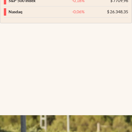
-0,18
%
$
7709,96
S&P 500 Index
-0,06
%
$
26.348,35
Nasdaq