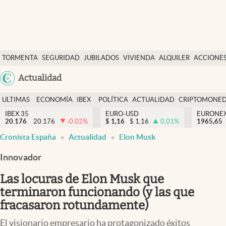
Últimas Noticias
TORMENTA
SEGURIDAD
JUBILADOS
VIVIENDA
ALQUILER
ACCIONE
Economía y finanzas
SOCIAL
Argentina
Actualidad
Política
España
Actualidad
ULTIMAS
ECONOMÍA
IBEX
POLÍTICA
ACTUALIDAD
CRIPTOMONE
México
NOTICIAS
Y
Y
IBEX 35
EURO-USD
EURONE
Criptomonedas
20.176
20.176
-0.02
%
$
1,16
$
1,16
0.01
%
USA
1965,65
FINANZAS
EURO
Cronista España
Actualidad
Elon Musk
Colombia
España
Uruguay
Innovador
Las locuras de Elon Musk que
terminaron funcionando (y las que
fracasaron rotundamente)
El visionario empresario ha protagonizado éxitos