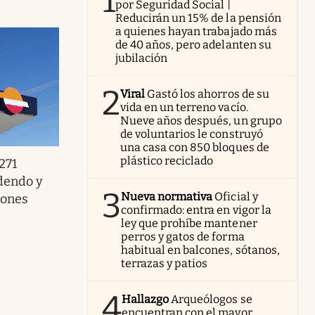
1
por Seguridad Social |
Reducirán un 15% de la pensión
a quienes hayan trabajado más
de 40 años, pero adelanten su
jubilación
2
Viral
Gastó los ahorros de su
vida en un terreno vacío.
Nueve años después, un grupo
de voluntarios le construyó
una casa con 850 bloques de
plástico reciclado
271
idendo y
3
Nueva normativa
Oficial y
iones
confirmado: entra en vigor la
ley que prohíbe mantener
perros y gatos de forma
habitual en balcones, sótanos,
terrazas y patios
4
Hallazgo
Arqueólogos se
encuentran con el mayor