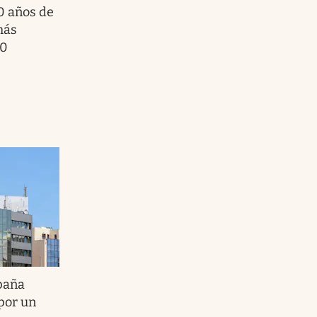
0 años de
más
80
paña
 por un