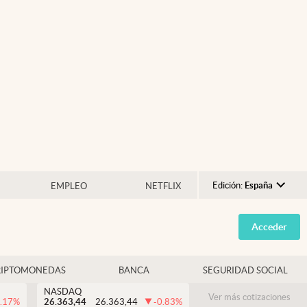
Edición:
España
EMPLEO
NETFLIX
Argentina
Acceder
España
México
RIPTOMONEDAS
BANCA
SEGURIDAD SOCIAL
USA
NASDAQ
Colombia
Ver más cotizaciones
.17
%
26.363,44
26.363,44
-0.83
%