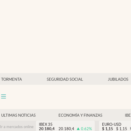
Últimas Noticias
Economía y finanzas
Política
Actualidad
Criptomonedas
TORMENTA
SEGURIDAD SOCIAL
JUBILADOS
ULTIMAS NOTICIAS
ECONOMÍA Y FINANZAS
IB
IBEX 35
EURO-USD
Ir a mercados online
20.180,4
20.180,4
0.62
%
$
1,15
$
1,15