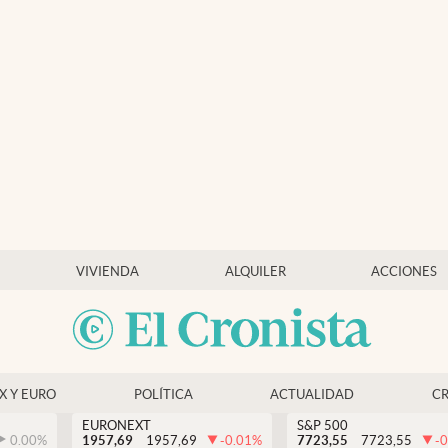
VIVIENDA
ALQUILER
ACCIONES
EX Y EURO
POLÍTICA
ACTUALIDAD
C
EURONEXT
S&P 500
0.00
%
1957,69
1957,69
-0.01
%
7723,55
7723,55
-0