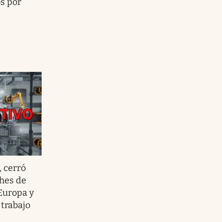
os por
, cerró
ches de
Europa y
 trabajo