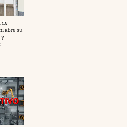
l de
i abre su
 y
s