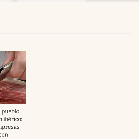
Uruguay
r pueblo
 ibérico:
mpresas
cen