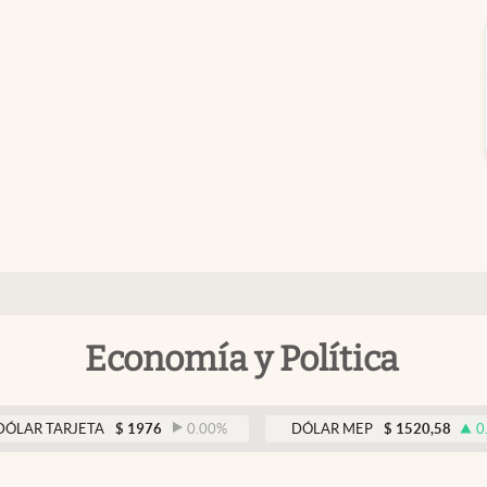
Economía y Política
ARJETA
$
1976
0.00
%
DÓLAR MEP
$
1520,58
0.17
%