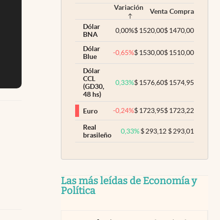
Variación
Venta
Compra
Dólar
0,00
%
$
1520,00
$
1470,00
BNA
Dólar
-0,65
%
$
1530,00
$
1510,00
Blue
Dólar
CCL
0,33
%
$
1576,60
$
1574,95
(GD30,
48 hs)
-0,24
%
$
1723,95
$
1723,22
Euro
Real
0,33
%
$
293,12
$
293,01
brasileño
Las más leídas de Economía y
Política