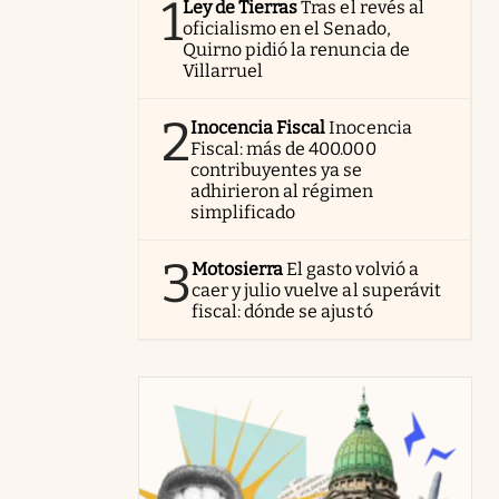
1
Ley de Tierras
Tras el revés al
oficialismo en el Senado,
Quirno pidió la renuncia de
Villarruel
2
Inocencia Fiscal
Inocencia
Fiscal: más de 400.000
contribuyentes ya se
adhirieron al régimen
simplificado
3
Motosierra
El gasto volvió a
caer y julio vuelve al superávit
fiscal: dónde se ajustó