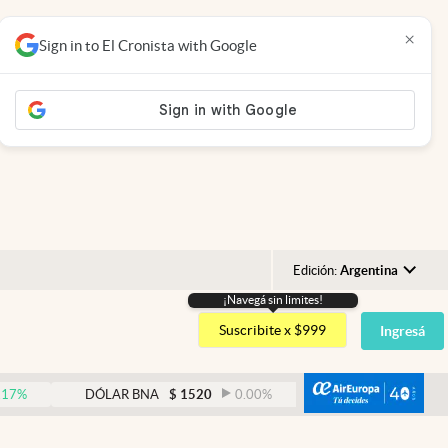
×
Sign in to El Cronista with Google
Edición:
Argentina
¡Navegá sin limites!
Argentina
Suscribite x $999
Ingresá
España
México
abre
DÓLAR BNA
$
1520
0.00
%
DÓLAR BLUE
$
1530
USA
Colombia