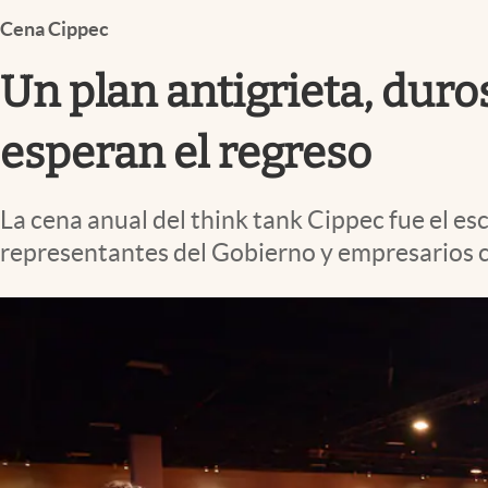
Infotechnology
Cena Cippec
Clase
Un plan antigrieta, duro
Clima
Mundial 2026
esperan el regreso
Eventos Corporativos
La cena anual del think tank Cippec fue el es
El Cronista Studio
representantes del Gobierno y empresarios co
Mediakit
abre en nueva pestaña