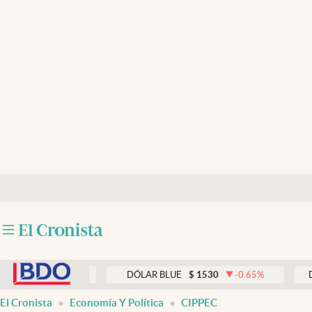
Últimas noticias
Dólar
Members
Economía y Política
Finanzas y Mercados
Mercados Online
Negocios
Columnistas
abre en nueva pestaña
Otras secciones
0.00
%
DÓLAR BLUE
$
1530
-0.65
%
DÓLAR T
Apertura
El Cronista
Economía Y Política
CIPPEC