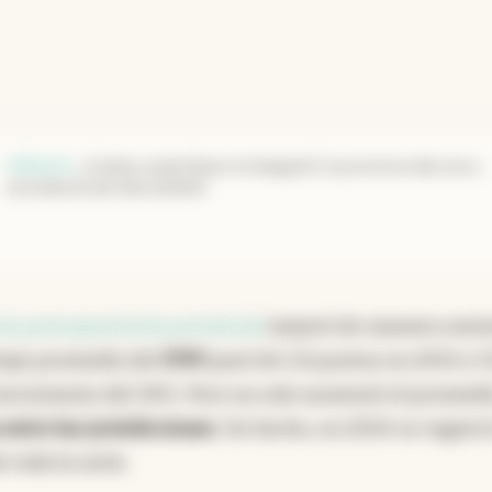
Inflación
.
¿Cuánto cuesta llenar el changuito? La provincia más cara y
el producto que más aumentó
cia presupuestaria provincial
mejoró de manera soste
ntaje promedio del
ITPP
pasó de 5,8 puntos en 2013 a 7
incremento del 34%. Pero no solo aumentó el promedi
 entre las jurisdicciones
. De hecho, en 2024 se registró
 toda la serie.