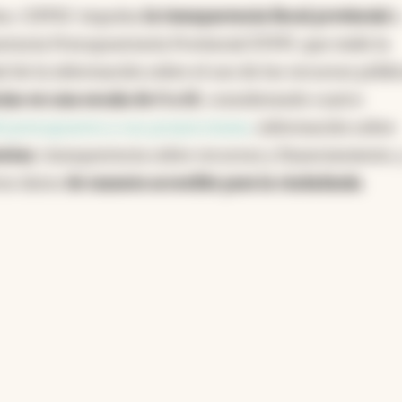
os, CIPPEC impulsa
la transparencia fiscal provincial
a
rencia Presupuestaria Provincial (ITPP), que mide la
ad de la información sobre el uso de los recursos públi
cias en una escala de 0 a 10
, considerando cuatro
el presupuesto y sus proyecciones
, información sobre
entas
, transparencia sobre recursos y financiamiento, 
tos datos
de manera accesible para la ciudadanía
.