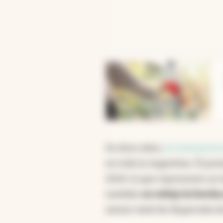
abre en nueva pestaña
En doce años,
la transparen
en toda la Argentina. El pu
2024, lo que representa un 
también
se redujo la brecha
menor nivel de dispersión de