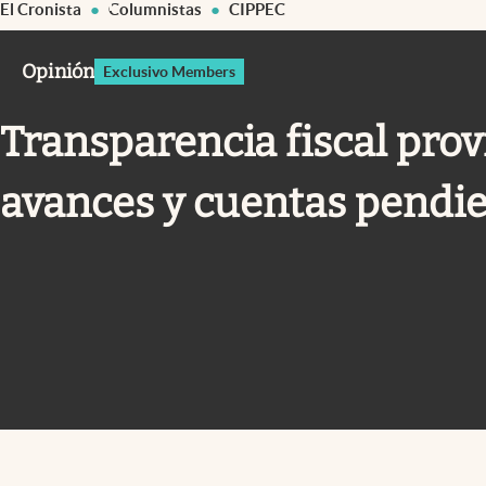
El Cronista
Columnistas
CIPPEC
Infotechnology
Clase
Opinión
Exclusivo Members
Clima
Transparencia fiscal provi
Mundial 2026
Eventos Corporativos
avances y cuentas pendi
El Cronista Studio
Mediakit
abre en nueva pestaña