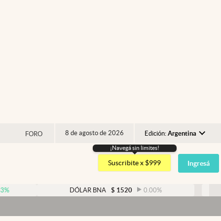
8 de agosto de 2026
Edición:
Argentina
FORO
¡Navegá sin limites!
Argentina
Suscribite x $999
Ingresá
España
México
DÓLAR BNA
$
1520
0.00
%
DÓLAR B
USA
Colombia