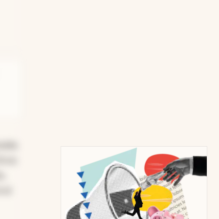
nida
,8 en
o,
 el