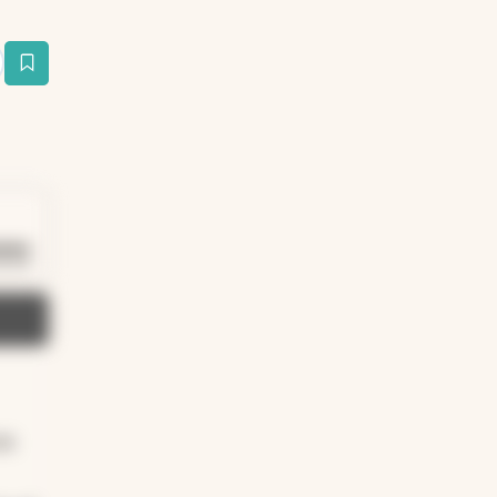
estaña
Duración: 44 segundos
0:44
ias
ia
on
 En