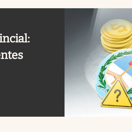
ncial:
entes