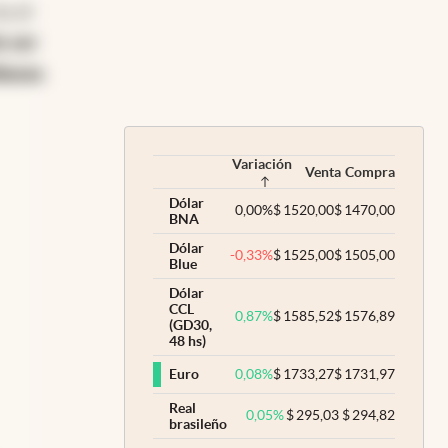
a el
e ser
ianza
Variación
Venta
Compra
Dólar
0,00
%
$
1520,00
$
1470,00
BNA
Dólar
-0,33
%
$
1525,00
$
1505,00
Blue
Dólar
CCL
0,87
%
$
1585,52
$
1576,89
(GD30,
48 hs)
0,08
%
$
1733,27
$
1731,97
Euro
Real
0,05
%
$
295,03
$
294,82
brasileño