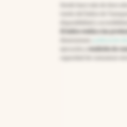
Desde hace más de doce añ
través del Índice de Transpa
disponibilidad y accesibilid
El índice evalúa a las provin
dimensiones:
publicación d
ejecución y
rendición de cu
capacidad de comunicar es