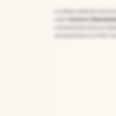
La última medición mostró 
sobre
recursos y financiami
comunicación hacia la ciuda
incorporándose en 2024 Cat