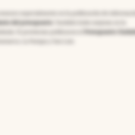
avances especialmente en la publicación de informaci
ento del presupuesto
. También hubo mejoras en la
danía: 15 provincias publicaron el
Presupuesto Ciuda
amarca, La Pampa y San Luis.