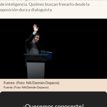
Infotechnology
de inteligencia. Quiénes buscan frenarlo desde la
oposición dura y dialoguista
Clase
Clima
Mundial 2026
Eventos Corporativos
El Cronista Studio
Mediakit
abre en nueva pestaña
Argentina
Fuente: (Foto: NA/Damián Dopacio)
Fuente: (Foto: NA/Damián Dopacio)
¡Queremos conocerte!