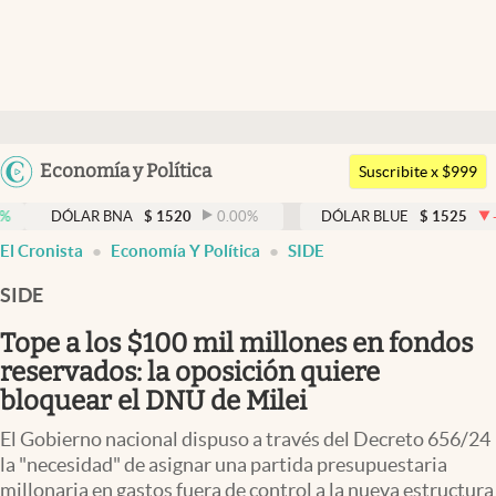
Últimas noticias
Dólar
Argentina
Economía y Política
Members
Suscribite x $999
España
Economía y Política
DÓLAR BNA
$
1520
0.00
%
DÓLAR BLUE
$
1525
-0.33
%
México
El Cronista
Economía Y Política
SIDE
Finanzas y Mercados
USA
SIDE
Mercados Online
Colombia
Uruguay
Tope a los $100 mil millones en fondos
Negocios
reservados: la oposición quiere
Columnistas
bloquear el DNU de Milei
Otras secciones
El Gobierno nacional dispuso a través del Decreto 656/24
la "necesidad" de asignar una partida presupuestaria
Apertura
millonaria en gastos fuera de control a la nueva estructura