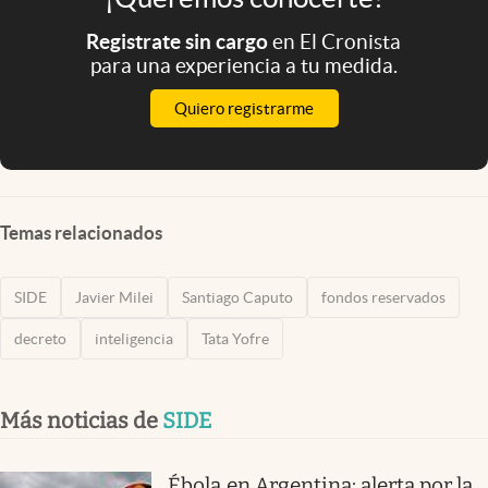
Registrate sin cargo
en El Cronista
para una experiencia a tu medida.
Quiero registrarme
Temas relacionados
SIDE
Javier Milei
Santiago Caputo
fondos reservados
decreto
inteligencia
Tata Yofre
Más noticias de
SIDE
Ébola en Argentina: alerta por la