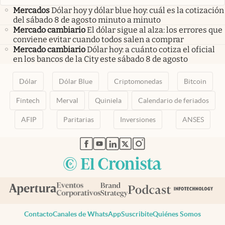
Mercados
Dólar hoy y dólar blue hoy: cuál es la cotización
del sábado 8 de agosto minuto a minuto
Mercado cambiario
El dólar sigue al alza: los errores que
conviene evitar cuando todos salen a comprar
Mercado cambiario
Dólar hoy: a cuánto cotiza el oficial
en los bancos de la City este sábado 8 de agosto
Dólar
Dólar Blue
Criptomonedas
Bitcoin
Fintech
Merval
Quiniela
Calendario de feriados
AFIP
Paritarias
Inversiones
ANSES
abre en nueva pestaña
abre en nueva pestaña
abre en nueva pestaña
abre en nueva pestaña
abre en nueva pestaña
Contacto
Canales de WhatsApp
Suscribite
Quiénes Somos