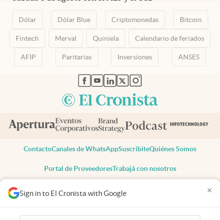
Dólar
Dólar Blue
Criptomonedas
Bitcoin
Fintech
Merval
Quiniela
Calendario de feriados
AFIP
Paritarias
Inversiones
ANSES
abre en nueva pestaña
abre en nueva pestaña
abre en nueva pestaña
abre en nueva pestaña
abre en nueva pestaña
Contacto
Canales de WhatsApp
Suscribite
Quiénes Somos
Portal de Proveedores
Trabajá con nosotros
Copyright 2025 cronista.com
×
Sign in to El Cronista with Google
Todos los derechos reservados
Términos y condiciones
Privacidad