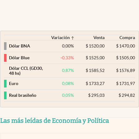
Variación
Venta
Compra
0,00
%
$
1520,00
$
1470,00
Dólar BNA
-0,33
%
$
1525,00
$
1505,00
Dólar Blue
Dólar CCL (GD30,
0,87
%
$
1585,52
$
1576,89
48 hs)
0,08
%
$
1733,27
$
1731,97
Euro
0,05
%
$
295,03
$
294,82
Real brasileño
Las más leídas de Economía y Política