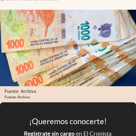
Infotechnology
Clase
Clima
Mundial 2026
Eventos Corporativos
El Cronista Studio
Mediakit
abre en nueva pestaña
Argentina
Fuente: Archivo
Fuente: Archivo
¡Queremos conocerte!
Registrate sin cargo
en El Cronista