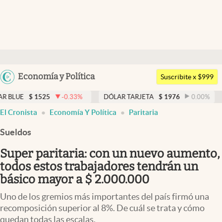
Últimas noticias
Dólar
Argentina
Economía y Política
Members
Suscribite x $999
España
Economía y Política
1525
-0.33
%
DÓLAR TARJETA
$
1976
0.00
%
DÓLAR 
México
El Cronista
Economía Y Política
Paritaria
Finanzas y Mercados
USA
Sueldos
Mercados Online
Colombia
Uruguay
Super paritaria: con un nuevo aumento,
Negocios
todos estos trabajadores tendrán un
Columnistas
básico mayor a $ 2.000.000
Otras secciones
Uno de los gremios más importantes del país firmó una
recomposición superior al 8%. De cuál se trata y cómo
Apertura
quedan todas las escalas.