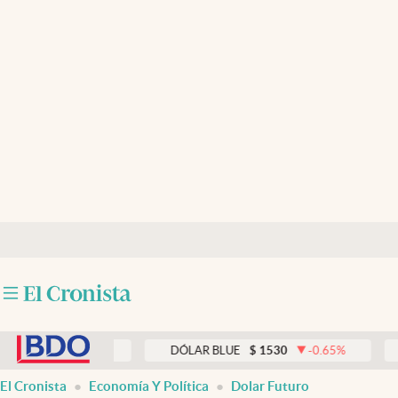
Últimas noticias
Dólar
Members
Economía y Política
Finanzas y Mercados
Mercados Online
Negocios
Columnistas
abre en nueva pestaña
Otras secciones
0.00
%
DÓLAR BLUE
$
1530
-0.65
%
DÓLAR 
Apertura
El Cronista
Economía Y Política
Dolar Futuro