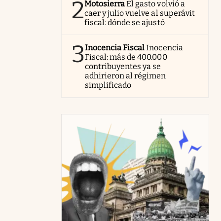
2
Motosierra
El gasto volvió a
caer y julio vuelve al superávit
fiscal: dónde se ajustó
3
Inocencia Fiscal
Inocencia
Fiscal: más de 400.000
contribuyentes ya se
adhirieron al régimen
simplificado