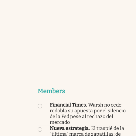
Members
Financial Times
.
Warsh no cede:
redobla su apuesta por el silencio
de la Fed pese al rechazo del
mercado
Nueva estrategia
.
El traspié de la
“última” marca de zapatillas: de