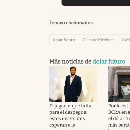
Temas relacionados
dolar futuro
Cristina Kirchner
Axel
Más noticias de
dolar futuro
El jugador que falta
Por la est
para el despegue:
BCRA en e
estos inversores
el dólar f
esperan a la
más barat