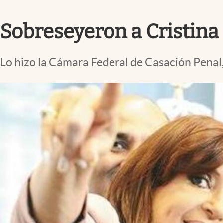
Infotechnology
Sobreseyeron a Cristina K
Clase
Clima
Lo hizo la Cámara Federal de Casación Penal,
Mundial 2026
Eventos Corporativos
El Cronista Studio
Mediakit
abre en nueva pestaña