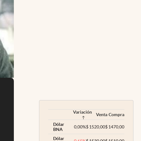
Variación
Venta
Compra
Dólar
0,00
%
$
1520,00
$
1470,00
BNA
Dólar
-0,65
%
$
1530,00
$
1510,00