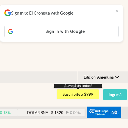
×
Sign in to El Cronista with Google
Edición:
Argentina
¡Navegá sin limites!
Argentina
Suscribite x $999
Ingresá
España
México
abre
DÓLAR BNA
$
1520
0.00
%
DÓLAR BLUE
$
1530
USA
Colombia