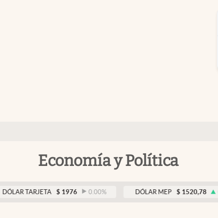
Economía y Política
TARJETA
$
1976
0.00
%
DÓLAR MEP
$
1520,78
0.18
%