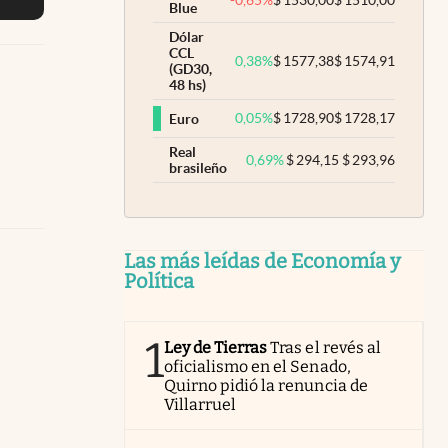
Blue
Dólar
CCL
0,38
%
$
1577,38
$
1574,91
(GD30,
48 hs)
0,05
%
$
1728,90
$
1728,17
Euro
Real
0,69
%
$
294,15
$
293,96
brasileño
Las más leídas de Economía y
Política
1
Ley de Tierras
Tras el revés al
oficialismo en el Senado,
Quirno pidió la renuncia de
Villarruel