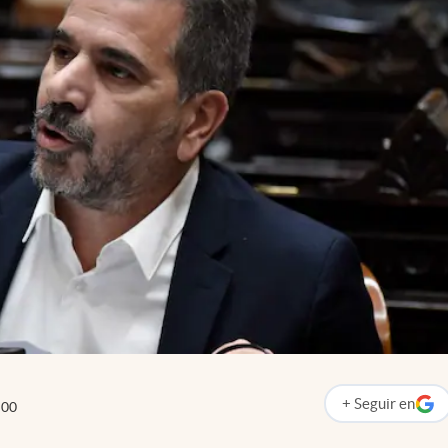
+
Seguir
en
:00
abre en nueva p