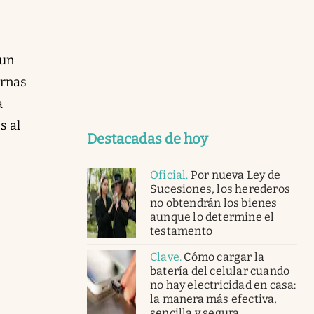
 un
ernas
a
s al
Destacadas de hoy
Oficial
.
Por nueva Ley de
Sucesiones, los herederos
no obtendrán los bienes
aunque lo determine el
testamento
Clave
.
Cómo cargar la
batería del celular cuando
no hay electricidad en casa:
la manera más efectiva,
sencilla y segura