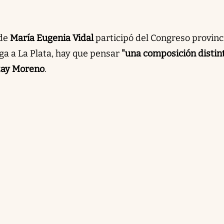
 de
María Eugenia Vidal
participó del Congreso provinc
ega a La Plata, hay que pensar
"una composición distin
za
y Moreno
.