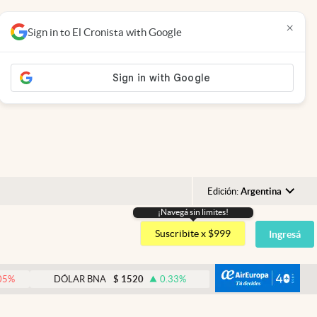
×
Sign in to El Cronista with Google
Edición:
Argentina
¡Navegá sin limites!
Argentina
Suscribite x $999
Ingresá
España
México
abre
DÓLAR BNA
$
1520
0.33
%
DÓLAR BLUE
$
1540
-
USA
Colombia