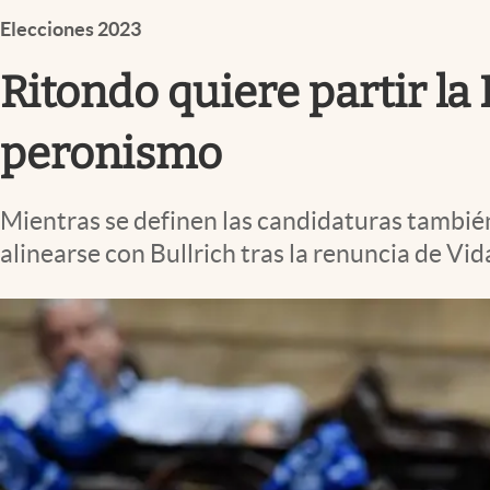
Infotechnology
Elecciones 2023
Clase
Ritondo quiere partir la
Clima
Mundial 2026
peronismo
Eventos Corporativos
Mientras se definen las candidaturas también
El Cronista Studio
alinearse con Bullrich tras la renuncia de Vid
Mediakit
abre en nueva pestaña