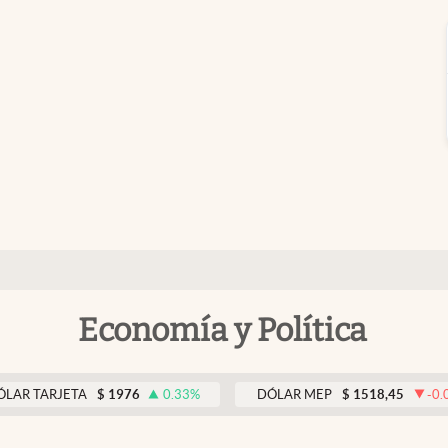
Economía y Política
RJETA
$
1976
0.33
%
DÓLAR MEP
$
1518,45
-0.05
%