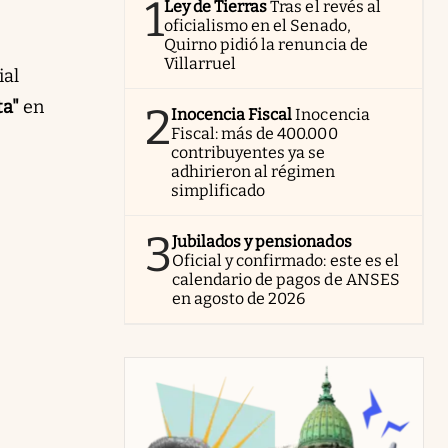
1
Ley de Tierras
Tras el revés al
oficialismo en el Senado,
Quirno pidió la renuncia de
Villarruel
ial
ta"
en
2
Inocencia Fiscal
Inocencia
Fiscal: más de 400.000
contribuyentes ya se
adhirieron al régimen
simplificado
3
Jubilados y pensionados
Oficial y confirmado: este es el
calendario de pagos de ANSES
en agosto de 2026