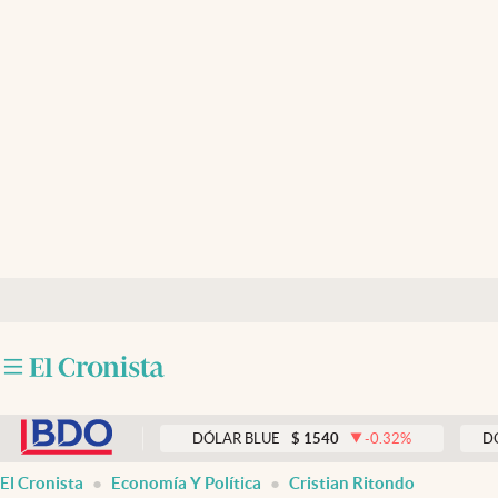
Últimas noticias
Dólar
Members
Economía y Política
Finanzas y Mercados
Mercados Online
Negocios
Columnistas
abre en nueva pestaña
Otras secciones
0.33
%
DÓLAR BLUE
$
1540
-0.32
%
DÓLAR TA
Apertura
El Cronista
Economía Y Política
Cristian Ritondo