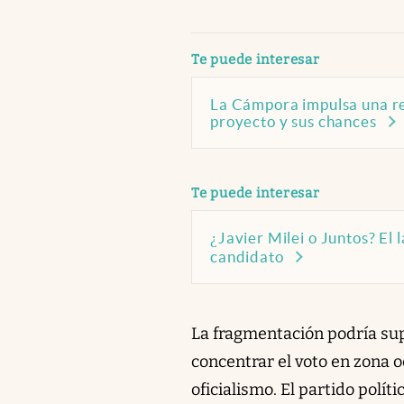
abre en nueva pestaña
Te puede interesar
La Cámpora impulsa una ref
proyecto y sus chances
abre en nueva pestaña
Te puede interesar
¿Javier Milei o Juntos? El
candidato
La fragmentación podría sup
concentrar el voto en zona 
oficialismo. El partido polí