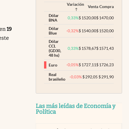
Variación
Venta
Compra
Dólar
0,33
%
$
1520,00
$
1470,00
BNA
 en
19
Dólar
-0,32
%
$
1540,00
$
1520,00
Blue
este
Dólar
CCL
0,33
%
$
1578,67
$
1571,43
(GD30,
48 hs)
-0,05
%
$
1727,11
$
1726,23
Euro
Real
-0,03
%
$
292,05
$
291,90
brasileño
Las más leídas de Economía y
Política