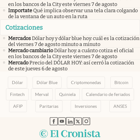
en los bancos de la City este viernes 7 de agosto
Importate
Qué implica observar una tela clara colgando
de la ventana de un auto en la ruta
Cotizaciones
Mercados
Dólar hoy y dólar blue hoy: cuál es la cotización
del viernes 7 de agosto minuto a minuto
Mercado cambiario
Dólar hoy: a cuánto cotiza el oficial
en los bancos de la City este viernes 7 de agosto
Mercado
Precio del DÓLAR HOY: así cerró la cotización
de este jueves 6 de agosto
Dólar
Dólar Blue
Criptomonedas
Bitcoin
Fintech
Merval
Quiniela
Calendario de feriados
AFIP
Paritarias
Inversiones
ANSES
abre en nueva pestaña
abre en nueva pestaña
abre en nueva pestaña
abre en nueva pestaña
abre en nueva pestaña