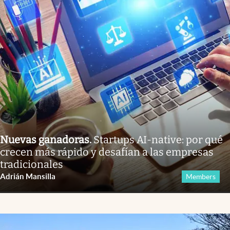
Nuevas ganadoras
.
Startups AI-native: por qué
crecen más rápido y desafían a las empresas
tradicionales
Adrián Mansilla
Members