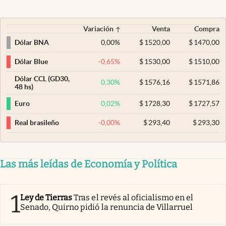
Variación
Venta
Compra
0,00
%
$
1520,00
$
1470,00
Dólar BNA
-0,65
%
$
1530,00
$
1510,00
Dólar Blue
Dólar CCL (GD30,
0,30
%
$
1576,16
$
1571,86
48 hs)
0,02
%
$
1728,30
$
1727,57
Euro
-0,00
%
$
293,40
$
293,30
Real brasileño
Las más leídas de Economía y Política
1
Ley de Tierras
Tras el revés al oficialismo en el
Senado, Quirno pidió la renuncia de Villarruel