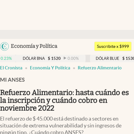
Últimas noticias
Dólar
Argentina
Economía y Política
Members
Suscribite x $999
España
Economía y Política
DÓLAR BNA
$
1520
0.00
%
DÓLAR BLUE
$
1530
-0.65
México
El Cronista
Economía Y Política
Refuerzo Alimentario
Finanzas y Mercados
USA
MI ANSES
Mercados Online
Colombia
Uruguay
Refuerzo Alimentario: hasta cuándo es
Negocios
la inscripción y cuándo cobro en
Columnistas
noviembre 2022
Otras secciones
El refuerzo de $ 45.000 está destinado a sectores en
situación de extrema vulnerabilidad y sin ingresos de
Apertura
ningún tipo. ¿Cuándo cobro ANSES?