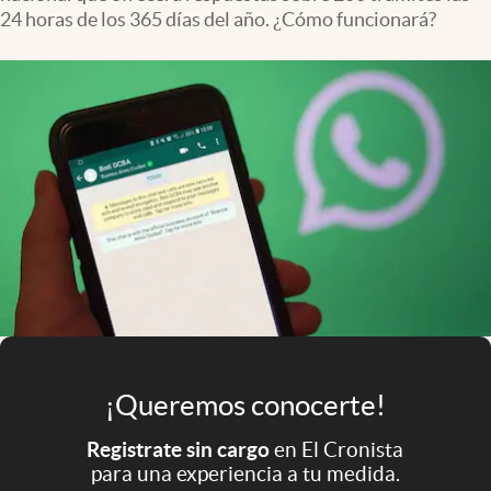
Infotechnology
24 horas de los 365 días del año. ¿Cómo funcionará?
Clase
Clima
Mundial 2026
Eventos Corporativos
El Cronista Studio
Mediakit
abre en nueva pestaña
Argentina
¡Queremos conocerte!
Registrate sin cargo
en El Cronista
para una experiencia a tu medida.