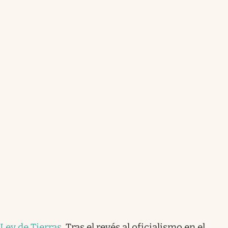
Ley de Tierras
.
Tras el revés al oficialismo en el