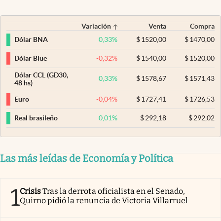
Variación
Venta
Compra
0,33
%
$
1520,00
$
1470,00
Dólar BNA
-0,32
%
$
1540,00
$
1520,00
Dólar Blue
Dólar CCL (GD30,
0,33
%
$
1578,67
$
1571,43
48 hs)
-0,04
%
$
1727,41
$
1726,53
Euro
0,01
%
$
292,18
$
292,02
Real brasileño
Las más leídas de Economía y Política
1
Crisis
Tras la derrota oficialista en el Senado,
Quirno pidió la renuncia de Victoria Villarruel