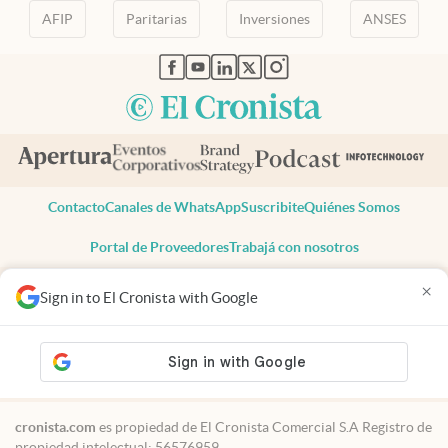
AFIP
Paritarias
Inversiones
ANSES
abre en nueva pestaña
abre en nueva pestaña
abre en nueva pestaña
abre en nueva pestaña
abre en nueva pestaña
Contacto
Canales de WhatsApp
Suscribite
Quiénes Somos
Portal de Proveedores
Trabajá con nosotros
Copyright 2025 cronista.com
×
Sign in to El Cronista with Google
Todos los derechos reservados
Términos y condiciones
Privacidad
Consentimiento
Tel:
+54 11 7078-3270
cronista.com
es propiedad de El Cronista Comercial S.A Registro de
propiedad intelectual: 56576959