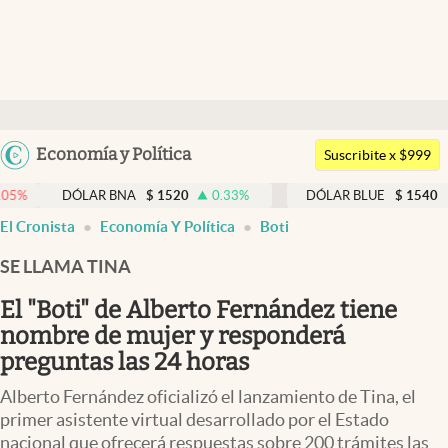
Últimas noticias
Dólar
Argentina
Economía y Política
Members
Suscribite x $999
España
Economía y Política
DÓLAR BNA
$
1520
0.33
%
DÓLAR BLUE
$
1540
-0.32
%
México
El Cronista
Economía Y Política
Boti
Finanzas y Mercados
USA
SE LLAMA TINA
Mercados Online
Colombia
Uruguay
El "Boti" de Alberto Fernández tiene
Negocios
nombre de mujer y responderá
Columnistas
preguntas las 24 horas
Otras secciones
Alberto Fernández oficializó el lanzamiento de Tina, el
primer asistente virtual desarrollado por el Estado
Apertura
nacional que ofrecerá respuestas sobre 200 trámites las