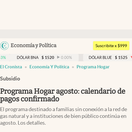
Últimas noticias
Dólar
Argentina
Economía y Política
Members
Suscribite x $999
España
Economía y Política
DÓLAR BNA
$
1520
0.00
%
DÓLAR BLUE
$
1525
-0.33
%
México
El Cronista
Economía Y Política
Programa Hogar
Finanzas y Mercados
USA
Subsidio
Mercados Online
Colombia
Uruguay
Programa Hogar agosto: calendario de
Negocios
pagos confirmado
Columnistas
El programa destinado a familias sin conexión a la red de
Otras secciones
gas natural y a instituciones de bien público continúa en
agosto. Los detalles.
Apertura