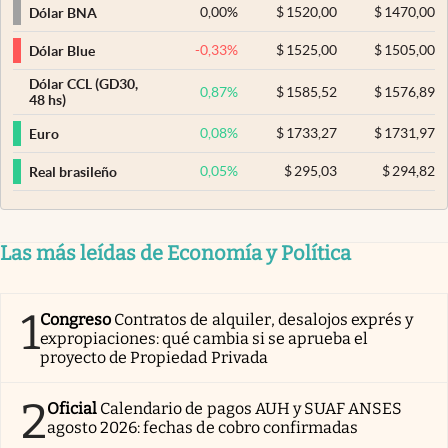
0,00
%
$
1520,00
$
1470,00
Dólar BNA
-0,33
%
$
1525,00
$
1505,00
Dólar Blue
Dólar CCL (GD30,
0,87
%
$
1585,52
$
1576,89
48 hs)
0,08
%
$
1733,27
$
1731,97
Euro
0,05
%
$
295,03
$
294,82
Real brasileño
Las más leídas de Economía y Política
1
Congreso
Contratos de alquiler, desalojos exprés y
expropiaciones: qué cambia si se aprueba el
proyecto de Propiedad Privada
2
Oficial
Calendario de pagos AUH y SUAF ANSES
agosto 2026: fechas de cobro confirmadas