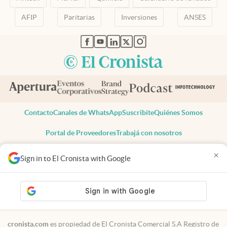
AFIP
Paritarias
Inversiones
ANSES
abre en nueva pestaña
abre en nueva pestaña
abre en nueva pestaña
abre en nueva pestaña
abre en nueva pestaña
Contacto
Canales de WhatsApp
Suscribite
Quiénes Somos
Portal de Proveedores
Trabajá con nosotros
Copyright 2025 cronista.com
×
Sign in to El Cronista with Google
Todos los derechos reservados
Términos y condiciones
Privacidad
Consentimiento
Tel:
+54 11 7078-3270
cronista.com
es propiedad de El Cronista Comercial S.A Registro de