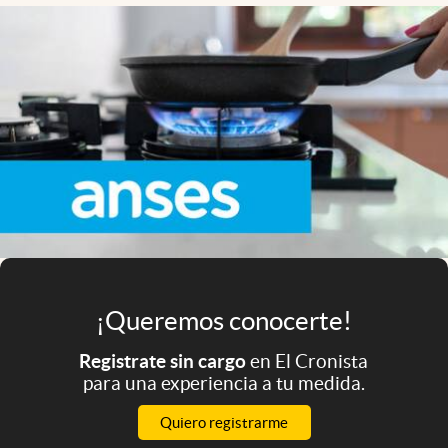
Infotechnology
Clase
Clima
Mundial 2026
Eventos Corporativos
El Cronista Studio
Mediakit
abre en nueva pestaña
Argentina
¡Queremos conocerte!
Registrate sin cargo
en El Cronista
para una experiencia a tu medida.
Quiero registrarme