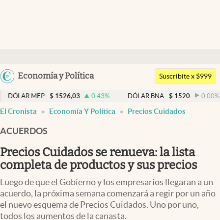
Últimas noticias
Dólar
Argentina
Economía y Política
Members
Suscribite x $999
España
Economía y Política
EP
$
1526,03
0.43
%
DÓLAR BNA
$
1520
0.00
%
DÓ
México
El Cronista
Economía Y Política
Precios Cuidados
Finanzas y Mercados
USA
ACUERDOS
Mercados Online
Colombia
Uruguay
Precios Cuidados se renueva: la lista
Negocios
completa de productos y sus precios
Columnistas
Luego de que el Gobierno y los empresarios llegaran a un
Otras secciones
acuerdo, la próxima semana comenzará a regir por un año
el nuevo esquema de Precios Cuidados. Uno por uno,
Apertura
todos los aumentos de la canasta.