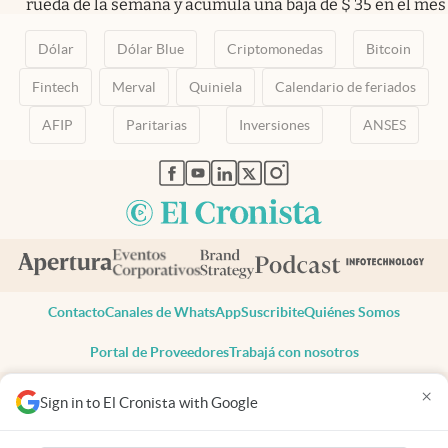
rueda de la semana y acumula una baja de $ 35 en el mes
Dólar
Dólar Blue
Criptomonedas
Bitcoin
Fintech
Merval
Quiniela
Calendario de feriados
AFIP
Paritarias
Inversiones
ANSES
abre en nueva pestaña
abre en nueva pestaña
abre en nueva pestaña
abre en nueva pestaña
abre en nueva pestaña
Contacto
Canales de WhatsApp
Suscribite
Quiénes Somos
Portal de Proveedores
Trabajá con nosotros
Copyright 2025 cronista.com
×
Sign in to El Cronista with Google
Todos los derechos reservados
Términos y condiciones