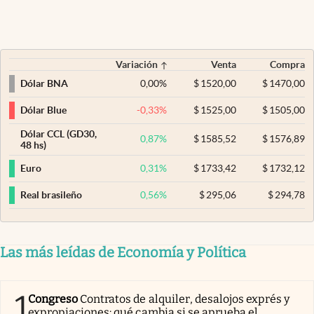
Variación
Venta
Compra
0,00
%
$
1520,00
$
1470,00
Dólar BNA
-0,33
%
$
1525,00
$
1505,00
Dólar Blue
Dólar CCL (GD30,
0,87
%
$
1585,52
$
1576,89
48 hs)
0,31
%
$
1733,42
$
1732,12
Euro
0,56
%
$
295,06
$
294,78
Real brasileño
Las más leídas de Economía y Política
1
Congreso
Contratos de alquiler, desalojos exprés y
expropiaciones: qué cambia si se aprueba el