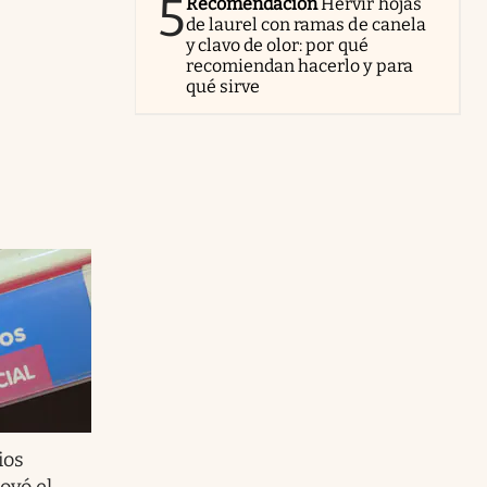
5
Recomendación
Hervir hojas
de laurel con ramas de canela
y clavo de olor: por qué
recomiendan hacerlo y para
qué sirve
ios
ovó el