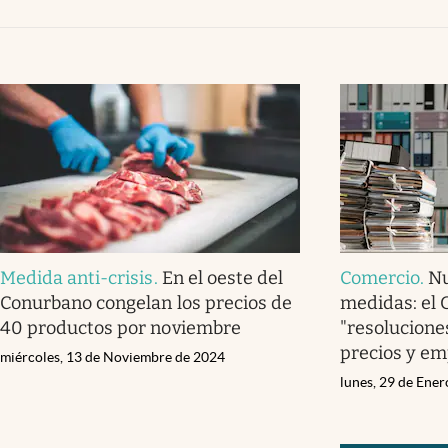
Infotechnology
Clase
Clima
Mundial 2026
Eventos Corporativos
El Cronista Studio
Mediakit
Medida anti-crisis
.
En el oeste del
Comercio
.
Nu
abre en nueva pestaña
Conurbano congelan los precios de
medidas: el 
40 productos por noviembre
"resolucione
precios y e
miércoles, 13 de Noviembre de 2024
lunes, 29 de Ene