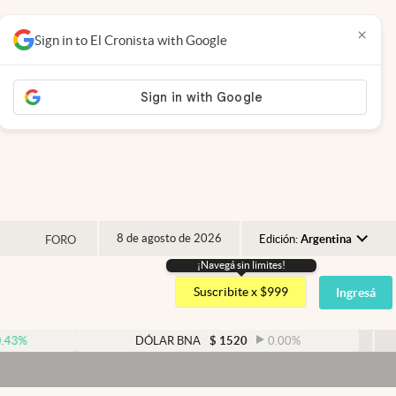
×
Sign in to El Cronista with Google
8 de agosto de 2026
Edición:
Argentina
FORO
¡Navegá sin limites!
Argentina
Suscribite x $999
Ingresá
España
México
DÓLAR BNA
$
1520
0.00
%
DÓLAR BL
USA
Dólar
Colombia