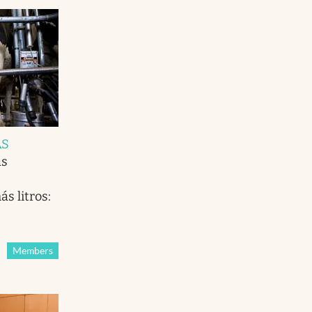
AS
as
s litros:
Members