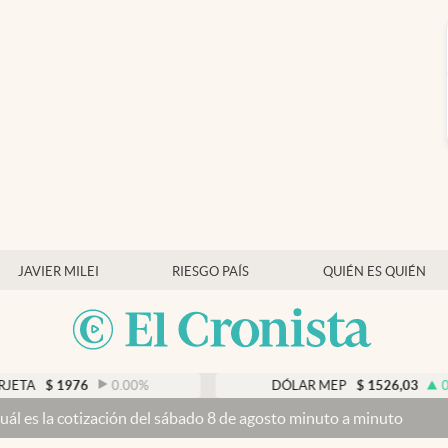
JAVIER MILEI
RIESGO PAÍS
QUIÉN ES QUIÉN
0.00
%
DÓLAR MEP
$
1526,03
0.43
%
 del sábado 8 de agosto minuto a minuto