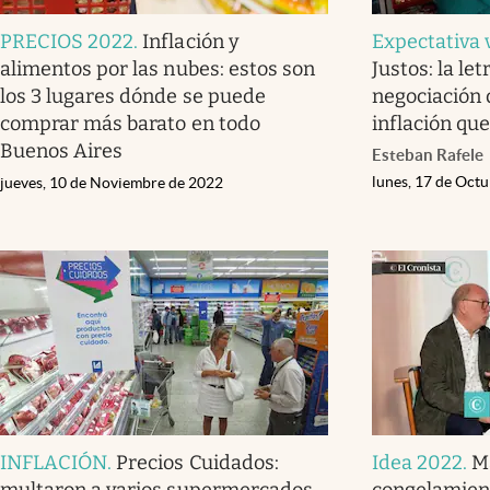
PRECIOS 2022
.
Inflación y
Expectativa 
alimentos por las nubes: estos son
Justos: la let
los 3 lugares dónde se puede
negociación 
comprar más barato en todo
inflación qu
Buenos Aires
Esteban Rafele
lunes, 17 de Oct
jueves, 10 de Noviembre de 2022
INFLACIÓN
.
Precios Cuidados:
Idea 2022
.
Ma
multaron a varios supermercados
congelamien