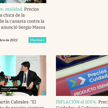
vs. realidad
.
Precios
ra chica de la
de la canasta contra la
e anunció Sergio Massa
ubre de 2022
Members
rtín Cabrales: "El
INFLACIÓN al 100%
.
Prec
to de precios siempre
Cuidados: el Gobierno ren