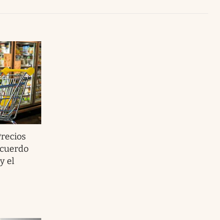
Uruguay
recios
acuerdo
y el