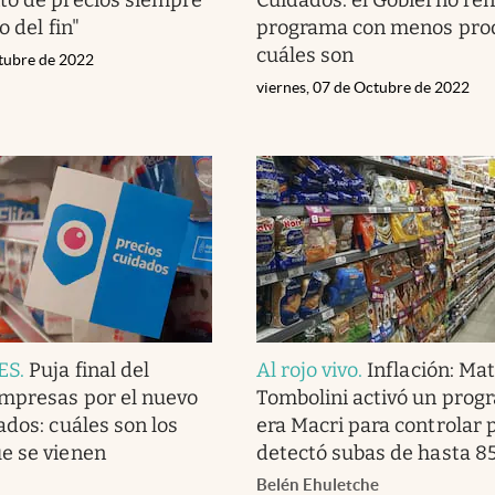
o del fin"
programa con menos pro
cuáles son
ctubre de 2022
viernes, 07 de Octubre de 2022
ES
.
Puja final del
Al rojo vivo
.
Inflación: Mat
mpresas por el nuevo
Tombolini activó un prog
ados: cuáles son los
era Macri para controlar 
e se vienen
detectó subas de hasta 8
Belén Ehuletche