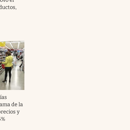
ductos,
ías
rama de la
precios y
5%