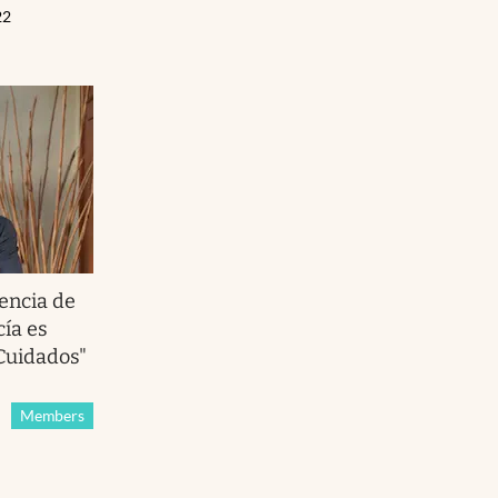
22
encia de
cía es
 Cuidados"
Members