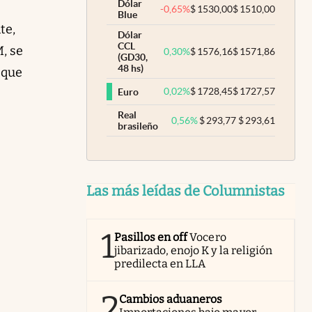
Dólar
-0,65
%
$
1530,00
$
1510,00
Blue
te,
Dólar
CCL
, se
0,30
%
$
1576,16
$
1571,86
(GD30,
48 hs)
 que
0,02
%
$
1728,45
$
1727,57
Euro
Real
0,56
%
$
293,77
$
293,61
brasileño
Las más leídas de Columnistas
1
Pasillos en off
Vocero
jibarizado, enojo K y la religión
predilecta en LLA
2
Cambios aduaneros