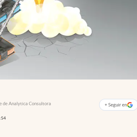
e de Analytica Consultora
+
Seguir
en
abre en nueva p
:54