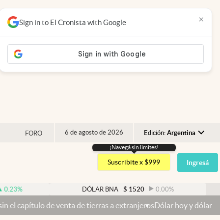
×
Sign in to El Cronista with Google
6 de agosto de 2026
Edición:
Argentina
FORO
¡Navegá sin limites!
Argentina
Suscribite x $999
Ingresá
España
México
DÓLAR BNA
$
1520
0.00
%
USA
 de venta de tierras a extranjeros
Dólar hoy y dólar blue hoy: cuál 
Colombia