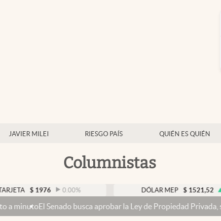
JAVIER MILEI
RIESGO PAÍS
QUIÉN ES QUIÉN
Columnistas
$
1976
0.00
%
DÓLAR MEP
$
1521,52
0.23
%
l Senado busca aprobar la Ley de Propiedad Privada, sin el capítulo