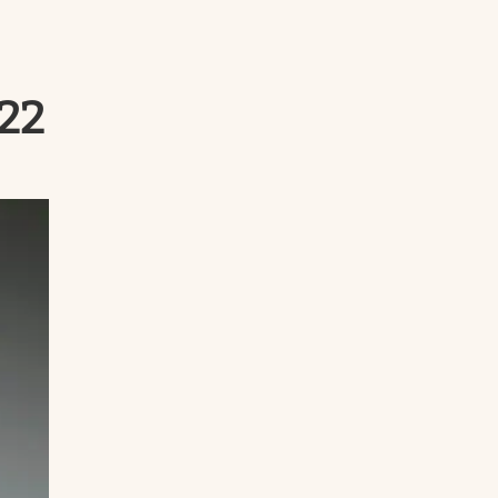
Uruguay
022