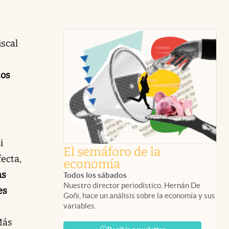
iscal
sos
i
El semáforo de la
fecta,
economía
as
Todos los sábados
Nuestro director periodístico, Hernán De
es
Goñi, hace un análisis sobre la economía y sus
variables.
Más