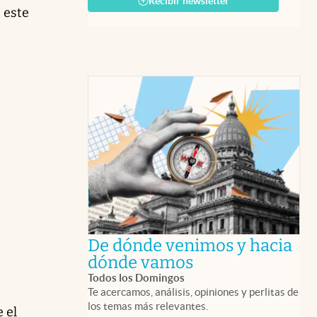
Recibir newsletter
 este
De dónde venimos y hacia
abre en nueva 
dónde vamos
Todos los Domingos
Te acercamos, análisis, opiniones y perlitas de
los temas más relevantes.
 el