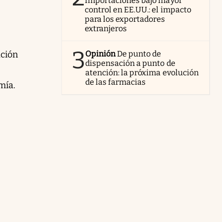
Importaciones bajo mayor
control en EE.UU.: el impacto
para los exportadores
extranjeros
3
ación
Opinión
De punto de
dispensación a punto de
atención: la próxima evolución
de las farmacias
mía.