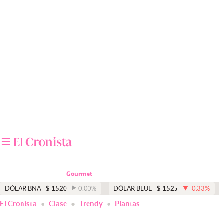
Últimas noticias
Dólar
Members
Economía y Política
Finanzas y Mercados
Mercados Online
Negocios
Columnistas
Gourmet
Otras secciones
DÓLAR BNA
$
1520
0.00
%
DÓLAR BLUE
$
1525
-0.33
%
El Cronista
Clase
Trendy
Plantas
Apertura