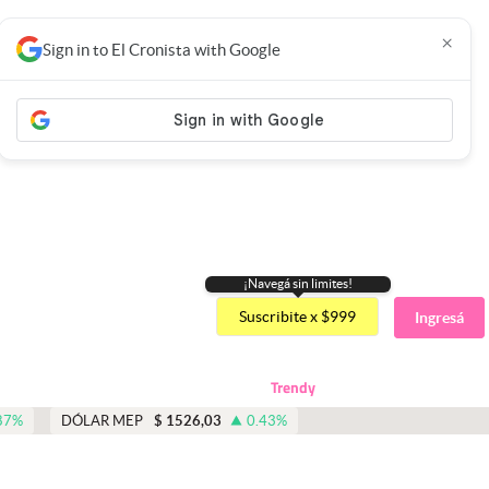
×
Sign in to El Cronista with Google
¡Navegá sin limites!
Suscribite x $999
Ingresá
Trendy
87
%
DÓLAR MEP
$
1526,03
0.43
%