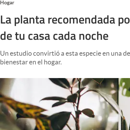
Hogar
Infotechnology
La planta recomendada por
Clase
Clima
de tu casa cada noche
Mundial 2026
Eventos Corporativos
Un estudio convirtió a esta especie en una d
El Cronista Studio
bienestar en el hogar.
Mediakit
abre en nueva pestaña