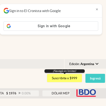
×
Sign in to El Cronista with Google
Edición:
Argentina
¡Navegá sin limites!
Argentina
Suscribite x $999
Ingresá
España
México
abre
976
0.00
%
DÓLAR MEP
$
1526,03
0.43
%
USA
Colombia