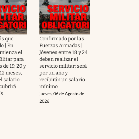
ás que
Confirmado por las
o | En
Fuerzas Armadas |
omienza el
Jóvenes entre 18 y 24
ilitar para
deben realizar el
s de 19, 20 y
servicio militar: será
 12 meses,
por un año y
l salario
recibirán un salario
cubrirá
mínimo
ís
jueves, 06 de Agosto de
2026