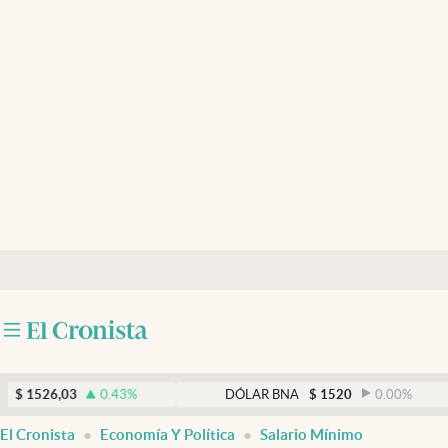
Últimas noticias
Dólar
Members
Economía y Política
Finanzas y Mercados
Mercados Online
Negocios
Columnistas
Otras secciones
26,03
0.43
%
DÓLAR BNA
$
1520
0.00
%
Apertura
El Cronista
Economía Y Política
Salario Mínimo