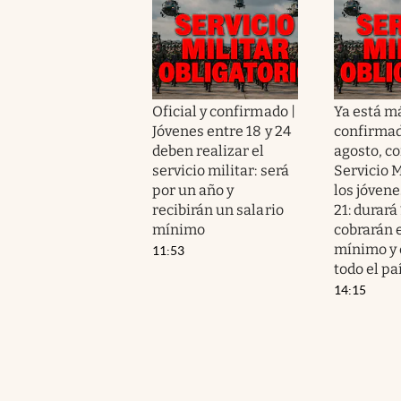
Oficial y confirmado |
Ya está m
Jóvenes entre 18 y 24
confirmad
deben realizar el
agosto, c
servicio militar: será
Servicio M
por un año y
los jóvene
recibirán un salario
21: durará
mínimo
cobrarán e
mínimo y 
11:53
todo el pa
14:15