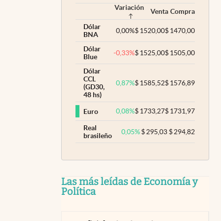
Variación
Venta
Compra
Dólar
0,00
%
$
1520,00
$
1470,00
BNA
Dólar
-0,33
%
$
1525,00
$
1505,00
Blue
Dólar
CCL
0,87
%
$
1585,52
$
1576,89
(GD30,
48 hs)
0,08
%
$
1733,27
$
1731,97
Euro
Real
0,05
%
$
295,03
$
294,82
brasileño
Las más leídas de Economía y
Política