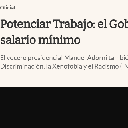
Infotechnology
Oficial
Clase
Potenciar Trabajo: el Go
Clima
Mundial 2026
salario mínimo
Eventos Corporativos
El vocero presidencial Manuel Adorni también
El Cronista Studio
Discriminación, la Xenofobia y el Racismo (I
Mediakit
abre en nueva pestaña