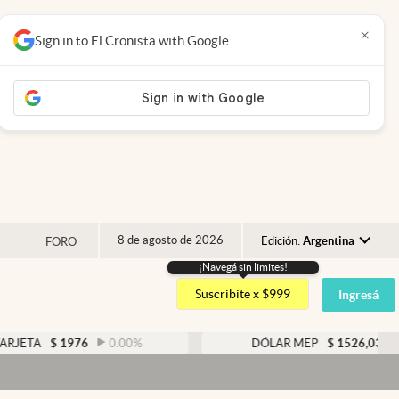
×
Sign in to El Cronista with Google
8 de agosto de 2026
Edición:
Argentina
FORO
¡Navegá sin limites!
Argentina
Suscribite x $999
Ingresá
España
México
1976
0.00
%
DÓLAR MEP
$
1526,03
0.43
%
USA
Colombia