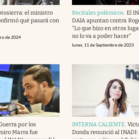
tosierra: el ministro
Recitales polémicos
.
El IN
confirmó qué pasará con
DAIA apuntan contra Rog
"Lo que hizo en otros luga
no lo va a poder hacer"
ero de 2024
lunes, 11 de Septiembre de 2023
Guerra por los
INTERNA CALIENTE
.
Vict
miro Marra fue
Donda renunció al INADI: 