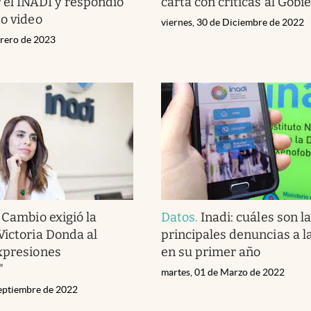
 el INADI y respondió
carta con críticas al Gobi
so video
viernes, 30 de Diciembre de 2022
brero de 2023
 Cambio exigió la
Datos
.
Inadi: cuáles son l
Victoria Donda al
principales denuncias a la
xpresiones
en su primer año
"
martes, 01 de Marzo de 2022
eptiembre de 2022