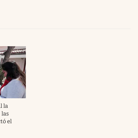
Uruguay
l la
 las
tó el