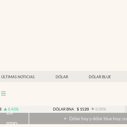
Últimas noticias
Dólar
Members
Economía y Política
Finanzas y Mercados
Mercados Online
ÚLTIMAS NOTICIAS
DÓLAR
DÓLAR BLUE
Negocios
Columnistas
Otras secciones
DÓLAR BNA
$
1520
0.00
%
EN
Dólar hoy y dólar blue hoy: cuál es la cotiza
Apertura
VIVO