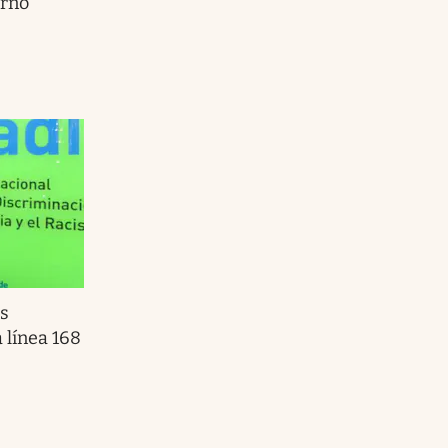
erno
as
 línea 168