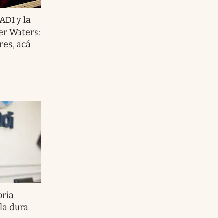
ADI y la
er Waters:
res, acá
oria
la dura