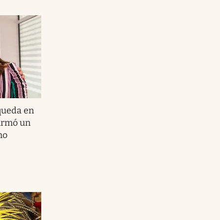
queda en
firmó un
mo