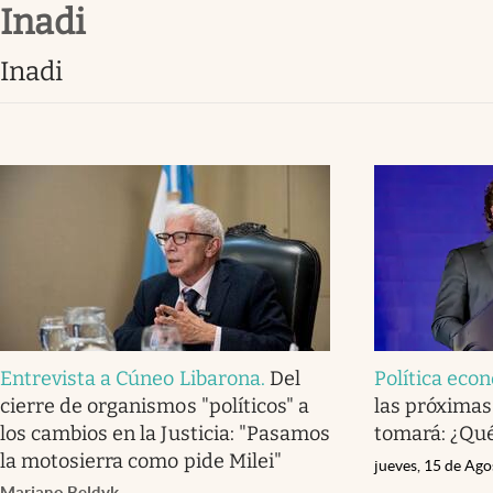
Inadi
Infotechnology
Clase
Inadi
Clima
Mundial 2026
Eventos Corporativos
El Cronista Studio
Mediakit
abre en nueva pestaña
Entrevista a Cúneo Libarona
.
Del
Política eco
cierre de organismos "políticos" a
las próxima
los cambios en la Justicia: "Pasamos
tomará: ¿Qu
la motosierra como pide Milei"
jueves, 15 de Ag
Mariano Beldyk