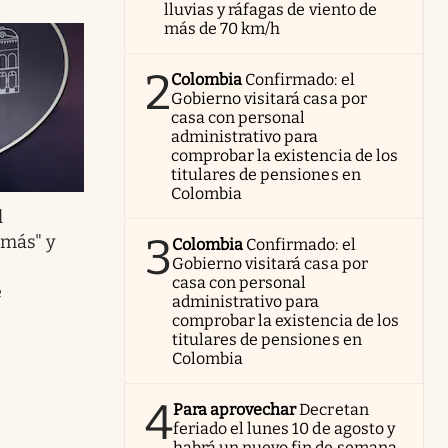
lluvias y ráfagas de viento de
más de 70 km/h
2
Colombia
Confirmado: el
Gobierno visitará casa por
casa con personal
administrativo para
comprobar la existencia de los
titulares de pensiones en
Colombia
l
3
 más" y
Colombia
Confirmado: el
Gobierno visitará casa por
casa con personal
e
administrativo para
comprobar la existencia de los
titulares de pensiones en
Colombia
4
Para aprovechar
Decretan
feriado el lunes 10 de agosto y
habrá un nuevo fin de semana