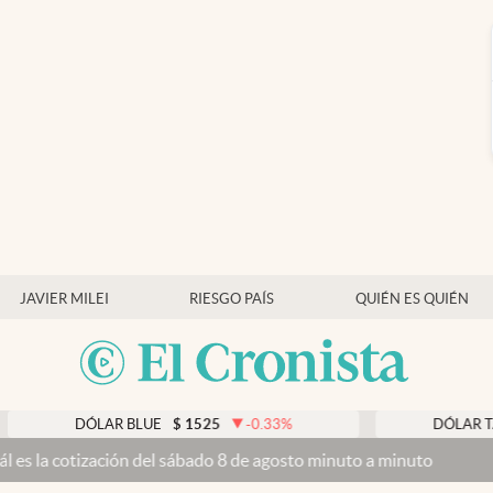
JAVIER MILEI
RIESGO PAÍS
QUIÉN ES QUIÉN
DÓLAR BLUE
$
1525
-0.33
%
DÓLAR TARJETA
$
ción del sábado 8 de agosto minuto a minuto