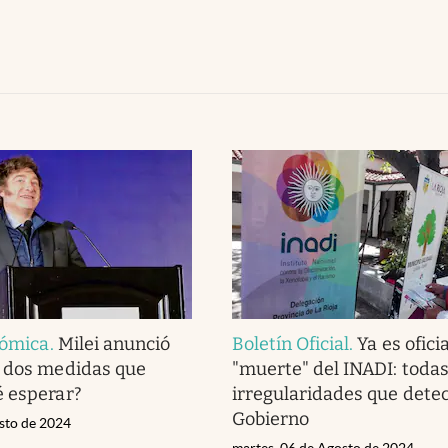
nómica
.
Milei anunció
Boletín Oficial
.
Ya es oficia
s dos medidas que
"muerte" del INADI: todas
é esperar?
irregularidades que detec
Gobierno
osto de 2024
martes, 06 de Agosto de 2024