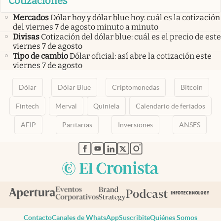
Cotizaciones
Mercados
Dólar hoy y dólar blue hoy: cuál es la cotización
del viernes 7 de agosto minuto a minuto
Divisas
Cotización del dólar blue: cuál es el precio de este
viernes 7 de agosto
Tipo de cambio
Dólar oficial: así abre la cotización este
viernes 7 de agosto
Dólar
Dólar Blue
Criptomonedas
Bitcoin
Fintech
Merval
Quiniela
Calendario de feriados
AFIP
Paritarias
Inversiones
ANSES
abre en nueva pestaña
abre en nueva pestaña
abre en nueva pestaña
abre en nueva pestaña
abre en nueva pestaña
Contacto
Canales de WhatsApp
Suscribite
Quiénes Somos