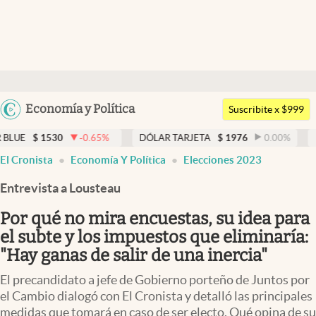
Últimas noticias
Dólar
Argentina
Economía y Política
Members
Suscribite x $999
España
Economía y Política
-0.65
%
DÓLAR TARJETA
$
1976
0.00
%
DÓLAR MEP
$
15
México
El Cronista
Economía Y Política
Elecciones 2023
Finanzas y Mercados
USA
Entrevista a Lousteau
Mercados Online
Colombia
Uruguay
Por qué no mira encuestas, su idea para
Negocios
el subte y los impuestos que eliminaría:
Columnistas
"Hay ganas de salir de una inercia"
Otras secciones
El precandidato a jefe de Gobierno porteño de Juntos por
el Cambio dialogó con El Cronista y detalló las principales
Apertura
medidas que tomará en caso de ser electo. Qué opina de su