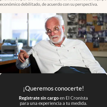
Infotechnology
económico debilitado, de acuerdo con su perspectiva.
Clase
Clima
Mundial 2026
Eventos Corporativos
El Cronista Studio
Mediakit
abre en nueva pestaña
Argentina
¡Queremos conocerte!
Registrate sin cargo
en El Cronista
para una experiencia a tu medida.