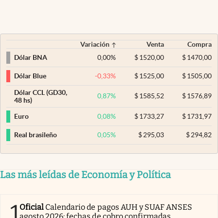
Variación
Venta
Compra
0,00
%
$
1520,00
$
1470,00
Dólar BNA
-0,33
%
$
1525,00
$
1505,00
Dólar Blue
Dólar CCL (GD30,
0,87
%
$
1585,52
$
1576,89
48 hs)
0,08
%
$
1733,27
$
1731,97
Euro
0,05
%
$
295,03
$
294,82
Real brasileño
Las más leídas de Economía y Política
1
Oficial
Calendario de pagos AUH y SUAF ANSES
agosto 2026: fechas de cobro confirmadas