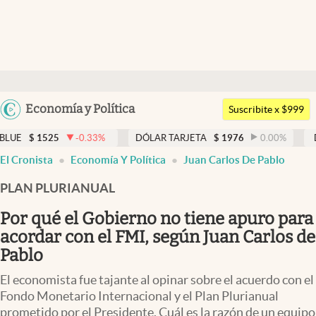
Últimas noticias
Dólar
Argentina
Economía y Política
Members
Suscribite x $999
España
Economía y Política
-0.33
%
DÓLAR TARJETA
$
1976
0.00
%
DÓLAR MEP
México
El Cronista
Economía Y Política
Juan Carlos De Pablo
Finanzas y Mercados
USA
PLAN PLURIANUAL
Mercados Online
Colombia
Uruguay
Por qué el Gobierno no tiene apuro para
Negocios
acordar con el FMI, según Juan Carlos de
Columnistas
Pablo
Otras secciones
El economista fue tajante al opinar sobre el acuerdo con el
Fondo Monetario Internacional y el Plan Plurianual
Apertura
prometido por el Presidente. Cuál es la razón de un equipo