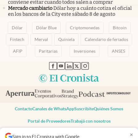
conviene evitar cuando todos salen a comprar
Mercado cambiario
Dólar hoy: a cuánto cotiza el oficial
en los bancos de la City este sábado 8 de agosto
Dólar
Dólar Blue
Criptomonedas
Bitcoin
Fintech
Merval
Quiniela
Calendario de feriados
AFIP
Paritarias
Inversiones
ANSES
abre en nueva pestaña
abre en nueva pestaña
abre en nueva pestaña
abre en nueva pestaña
abre en nueva pestaña
Contacto
Canales de WhatsApp
Suscribite
Quiénes Somos
Portal de Proveedores
Trabajá con nosotros
Copyright 2025 cronista.com
×
Sign in to El Cronista with Google