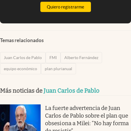
Quiero registrarme
Temas relacionados
Juan Carlos de Pablo
FMI
Alberto Fernández
equipo económico
plan plurianual
Más noticias de
Juan Carlos de Pablo
La fuerte advertencia de Juan
Carlos de Pablo sobre el plan que
obsesiona a Milei: “No hay forma
de resistir”