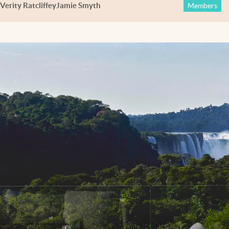
Verity Ratcliffe
y
Jamie Smyth
Members