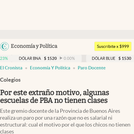
Últimas noticias
Dólar
Argentina
Economía y Política
Members
Suscribite x $999
España
Economía y Política
DÓLAR BNA
$
1520
0.00
%
DÓLAR BLUE
$
1530
-0.65
%
México
El Cronista
Economía Y Política
Paro Docente
Finanzas y Mercados
USA
Colegios
Mercados Online
Colombia
Uruguay
Por este extraño motivo, algunas
Negocios
escuelas de PBA no tienen clases
Columnistas
Este gremio docente de la Provincia de Buenos Aires
Otras secciones
realiza un paro por una razón que no es salarial ni
estructural: cual el motivo por el que los chicos no tienen
Apertura
clases