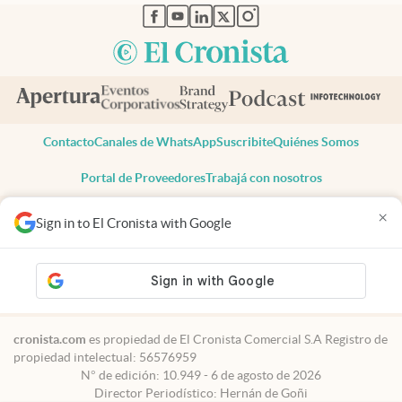
abre en nueva pestaña
abre en nueva pestaña
abre en nueva pestaña
abre en nueva pestaña
abre en nueva pestaña
Contacto
Canales de WhatsApp
Suscribite
Quiénes Somos
Portal de Proveedores
Trabajá con nosotros
Copyright 2025 cronista.com
×
Sign in to El Cronista with Google
Todos los derechos reservados
Términos y condiciones
Privacidad
Consentimiento
Tel:
+54 11 7078-3270
cronista.com
es propiedad de El Cronista Comercial S.A Registro de
propiedad intelectual: 56576959
N° de edición: 10.949 - 6 de agosto de 2026
Director Periodístico: Hernán de Goñi