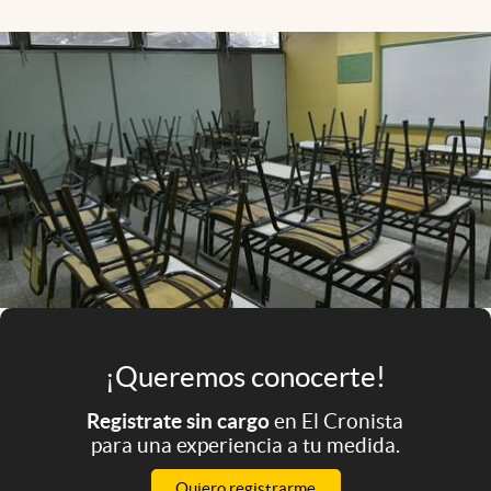
Infotechnology
Clase
Clima
Mundial 2026
Eventos Corporativos
El Cronista Studio
Mediakit
abre en nueva pestaña
Argentina
¡Queremos conocerte!
Registrate sin cargo
en El Cronista
para una experiencia a tu medida.
Quiero registrarme