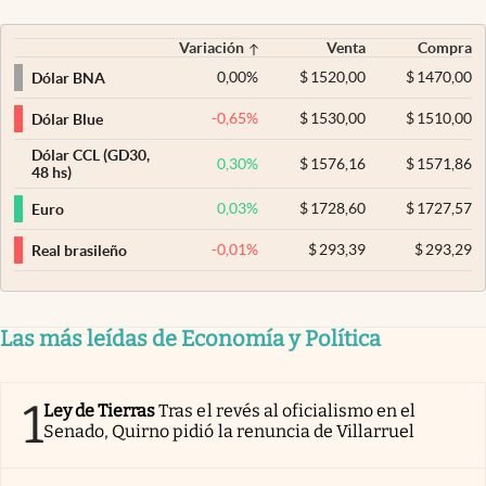
Variación
Venta
Compra
0,00
%
$
1520,00
$
1470,00
Dólar BNA
-0,65
%
$
1530,00
$
1510,00
Dólar Blue
Dólar CCL (GD30,
0,30
%
$
1576,16
$
1571,86
48 hs)
0,03
%
$
1728,60
$
1727,57
Euro
-0,01
%
$
293,39
$
293,29
Real brasileño
Las más leídas de Economía y Política
1
Ley de Tierras
Tras el revés al oficialismo en el
Senado, Quirno pidió la renuncia de Villarruel