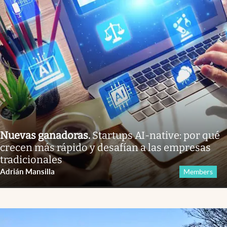
Nuevas ganadoras
.
Startups AI-native: por qué
crecen más rápido y desafían a las empresas
tradicionales
Adrián Mansilla
Members