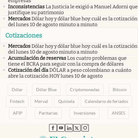
empresas
Inconsistencias
La Justicia le exigió a Manuel Adorni que
justifique su patrimonio
Mercados
Dólar hoy y dólar blue hoy: cuál es la cotización
del lunes 10 de agosto minuto a minuto
Cotizaciones
Mercados
Dólar hoy y dólar blue hoy: cuál es la cotización
del lunes 10 de agosto minuto a minuto
Acumulación de reservas
Los cuatro problemas que
tiene el BCRA para seguir con la compra de dólares
Cotización del día
DÓLAR a peso colombiano: a cuánto
abre la cotización HOY lunes 10 de agosto
Dólar
Dólar Blue
Criptomonedas
Bitcoin
Fintech
Merval
Quiniela
Calendario de feriados
AFIP
Paritarias
Inversiones
ANSES
abre en nueva pestaña
abre en nueva pestaña
abre en nueva pestaña
abre en nueva pestaña
abre en nueva pestaña