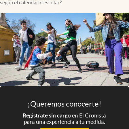
según el calendario escolar?
Infotechnology
Clase
Clima
Mundial 2026
Eventos Corporativos
El Cronista Studio
Mediakit
abre en nueva pestaña
Argentina
¡Queremos conocerte!
Registrate sin cargo
en El Cronista
para una experiencia a tu medida.