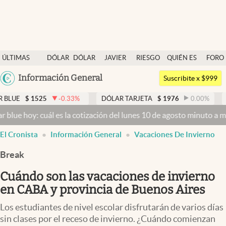
Últimas noticias
ÚLTIMAS
DÓLAR
DÓLAR
JAVIER
RIESGO
QUIÉN ES
FORO
Dólar
NOTICIAS
BLUE
MILEI
PAÍS
QUIÉN
Argentina
Información General
Members
Suscribite x $999
España
Economía y Política
25
-0.33
%
DÓLAR TARJETA
$
1976
0.00
%
DÓLAR MEP
México
cuál es la cotización del lunes 10 de agosto minuto a minuto
Dólar h
Finanzas y Mercados
USA
El Cronista
Información General
Vacaciones De Invierno
Mercados Online
Colombia
Uruguay
Break
Negocios
Cuándo son las vacaciones de invierno
Columnistas
en CABA y provincia de Buenos Aires
Otras secciones
Los estudiantes de nivel escolar disfrutarán de varios días
Apertura
sin clases por el receso de invierno. ¿Cuándo comienzan