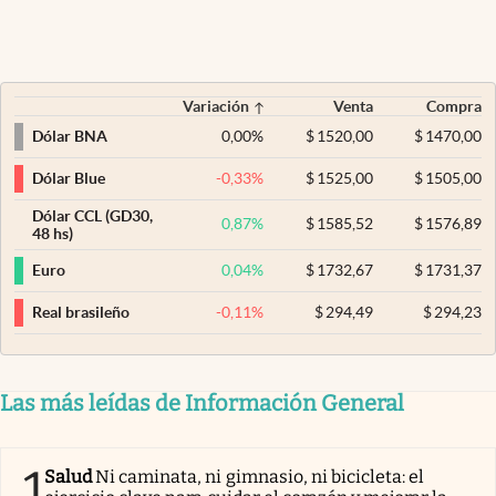
Variación
Venta
Compra
0,00
%
$
1520,00
$
1470,00
Dólar BNA
-0,33
%
$
1525,00
$
1505,00
Dólar Blue
Dólar CCL (GD30,
0,87
%
$
1585,52
$
1576,89
48 hs)
0,04
%
$
1732,67
$
1731,37
Euro
-0,11
%
$
294,49
$
294,23
Real brasileño
Las más leídas de Información General
1
Salud
Ni caminata, ni gimnasio, ni bicicleta: el