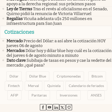
apoyo a la derecha regional: sus próximos pasos
Ley de Tierras
Tras el revés al oficialismo en el Senado,
Quirno pidió la renuncia de Victoria Villarruel
Regalías
Vicuña adelanta u$s 250 millones en
infraestructura para San Juan
Cotizaciones
Mercado
Precio del Dólar: a así abre la cotización HOY
jueves 06 de agosto
Mercados
Dólar hoy y dólar blue hoy: cuál es la cotización
del jueves 6 de agosto minuto a minuto
Dato clave
Subibaja de tasas en pesos y cae la vedette del
mercado: ¿qué pasa?
Dólar
Dólar Blue
Criptomonedas
Bitcoin
Fintech
Merval
Quiniela
Calendario de feriados
AFIP
Paritarias
Inversiones
ANSES
abre en nueva pestaña
abre en nueva pestaña
abre en nueva pestaña
abre en nueva pestaña
abre en nueva pestaña