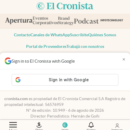
Contacto
Canales de WhatsApp
Suscribite
Quiénes Somos
Portal de Proveedores
Trabajá con nosotros
Copyright 2025 cronista.com
×
Sign in to El Cronista with Google
Todos los derechos reservados
Términos y condiciones
Privacidad
Consentimiento
Tel:
+54 11 7078-3270
cronista.com
es propiedad de El Cronista Comercial S.A Registro de
propiedad intelectual: 56576959
N° de edición: 10.949 - 6 de agosto de 2026
Director Periodístico: Hernán de Goñi