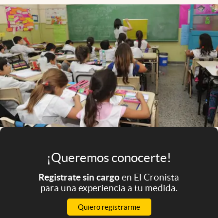
Infotechnology
Clase
Clima
Mundial 2026
Eventos Corporativos
El Cronista Studio
Mediakit
abre en nueva pestaña
Argentina
¡Queremos conocerte!
Registrate sin cargo
en El Cronista
para una experiencia a tu medida.
Quiero registrarme