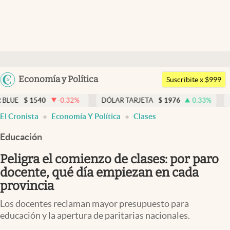
Últimas noticias
Dólar
Argentina
Economía y Política
Members
Suscribite x $999
España
Economía y Política
-0.32
%
DÓLAR TARJETA
$
1976
0.33
%
DÓLAR MEP
$
15
México
El Cronista
Economía Y Política
Clases
Finanzas y Mercados
USA
Educación
Mercados Online
Colombia
Uruguay
Peligra el comienzo de clases: por paro
Negocios
docente, qué día empiezan en cada
Columnistas
provincia
Otras secciones
Los docentes reclaman mayor presupuesto para
educación y la apertura de paritarias nacionales.
Apertura