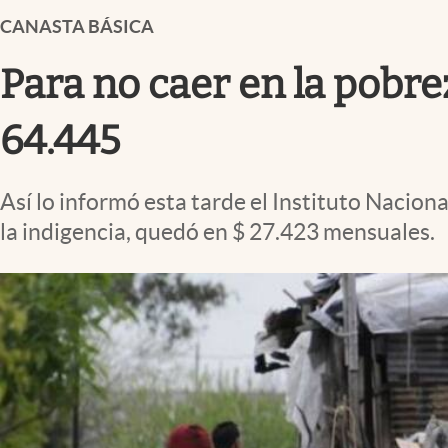
Infotechnology
CANASTA BÁSICA
Clase
Para no caer en la pobre
Clima
Mundial 2026
64.445
Eventos Corporativos
Así lo informó esta tarde el Instituto Naciona
El Cronista Studio
la indigencia, quedó en $ 27.423 mensuales.
Mediakit
abre en nueva pestaña