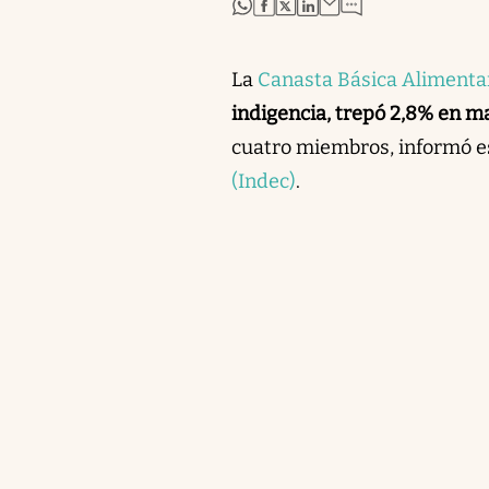
abre en nueva pestaña
abre en nueva pestaña
abre en nueva pestaña
abre en nueva pestaña
La
Canasta Básica Alimenta
indigencia, trepó 2,8% en m
cuatro miembros, informó e
(Indec)
.