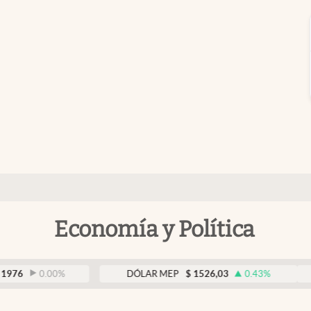
Economía y Política
.00
%
DÓLAR MEP
$
1526,03
0.43
%
DÓLA