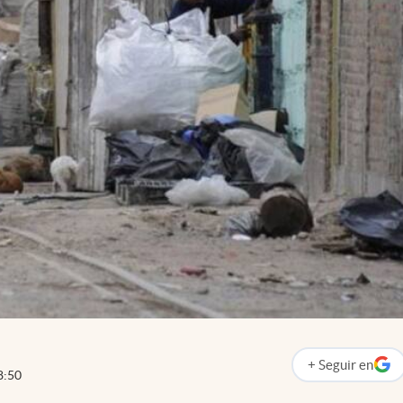
+
Seguir
en
abre en nueva p
8:50