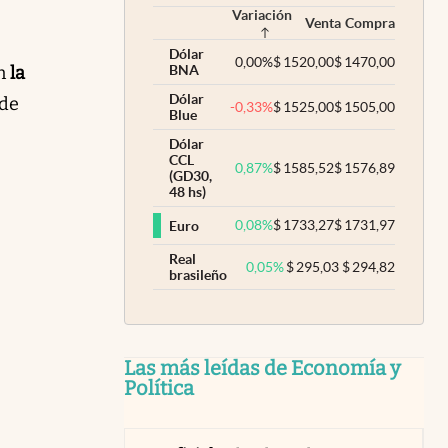
Variación
Venta
Compra
Dólar
0,00
%
$
1520,00
$
1470,00
en
la
BNA
Dólar
 de
-0,33
%
$
1525,00
$
1505,00
Blue
Dólar
CCL
0,87
%
$
1585,52
$
1576,89
(GD30,
48 hs)
0,08
%
$
1733,27
$
1731,97
Euro
Real
0,05
%
$
295,03
$
294,82
brasileño
Las más leídas de Economía y
Política