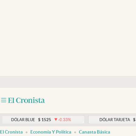
Últimas noticias
Dólar
Members
Economía y Política
Finanzas y Mercados
Mercados Online
Negocios
Columnistas
Otras secciones
R BLUE
$
1525
-0.33
%
DÓLAR TARJETA
$
1976
0
Apertura
El Cronista
Economía Y Política
Canasta Básica