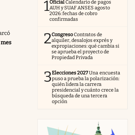
1
Oficial
Calendario de pagos
AUH y SUAF ANSES agosto
2026: fechas de cobro
confirmadas
arcó
2
Congreso
Contratos de
alquiler, desalojos exprés y
r mes
expropiaciones: qué cambia si
se aprueba el proyecto de
Propiedad Privada
3
Elecciones 2027
Una encuesta
puso a prueba la polarización:
quién lidera la carrera
presidencial y cuánto crece la
búsqueda de una tercera
opción