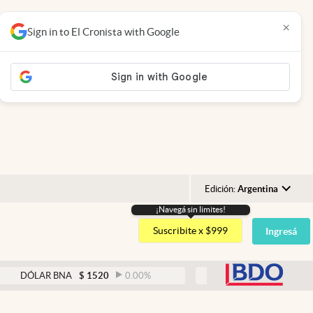
×
Sign in to El Cronista with Google
Edición:
Argentina
¡Navegá sin limites!
Argentina
Suscribite x $999
Ingresá
España
México
abre
R BNA
$
1520
0.00
%
DÓLAR BLUE
$
1525
-0.33
USA
Colombia