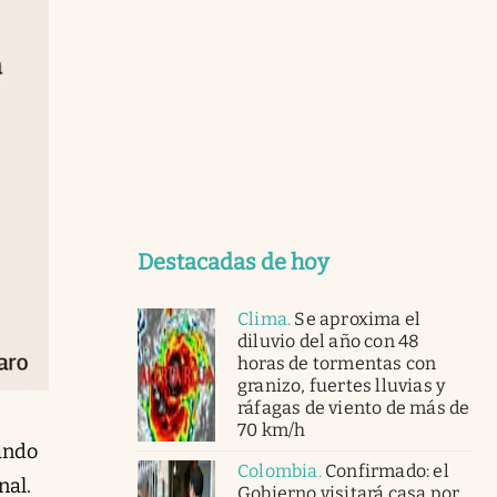
Destacadas de hoy
Clima
.
Se aproxima el
diluvio del año con 48
horas de tormentas con
granizo, fuertes lluvias y
ráfagas de viento de más de
70 km/h
ando
Colombia
.
Confirmado: el
nal.
Gobierno visitará casa por