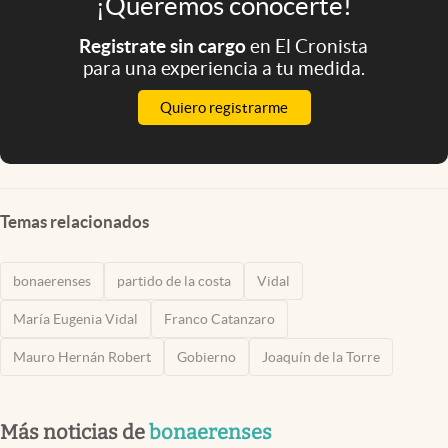
¡Queremos conocerte!
Registrate sin cargo
en El Cronista
para una experiencia a tu medida.
Quiero registrarme
Temas relacionados
bonaerenses
partido de la costa
Vidal
María Eugenia Vidal
Franco Catanzaro
Mauro Hernán Robert
Gobierno
Joaquín de la Torre
Más noticias de
bonaerenses