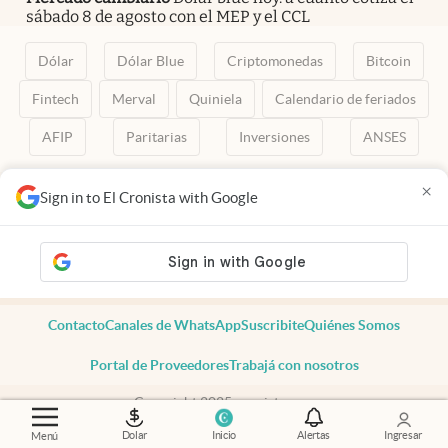
sábado 8 de agosto con el MEP y el CCL
Dólar
Dólar Blue
Criptomonedas
Bitcoin
Fintech
Merval
Quiniela
Calendario de feriados
AFIP
Paritarias
Inversiones
ANSES
abre en nueva pestaña
abre en nueva pestaña
abre en nueva pestaña
abre en nueva pestaña
abre en nueva pestaña
×
Sign in to El Cronista with Google
Contacto
Canales de WhatsApp
Suscribite
Quiénes Somos
Portal de Proveedores
Trabajá con nosotros
Copyright 2025 cronista.com
Todos los derechos reservados
Dolar
Inicio
Alertas
Ingresar
Menú
Términos y condiciones