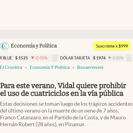
Últimas noticias
Dólar
Argentina
Economía y Política
Members
Suscribite x $999
España
Economía y Política
-0.33
%
DÓLAR TARJETA
$
1976
0.00
%
DÓLAR MEP
$
México
El Cronista
Economía Y Política
Bonaerenses
Finanzas y Mercados
USA
Mercados Online
Colombia
Para este verano, Vidal quiere prohibir
Uruguay
Negocios
el uso de cuatriciclos en la vía pública
Columnistas
Estas decisiones se toman luego de los trágicos accidentes
del último verano on la muerte de un nene de 7 años,
Otras secciones
Franco Catanzaro, en el Partido de la Costa, y de Mauro
Hernán Robert (28 años), en Pinamar.
Apertura