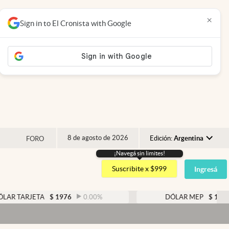
×
Sign in to El Cronista with Google
8 de agosto de 2026
Edición:
Argentina
FORO
¡Navegá sin limites!
Argentina
Suscribite x $999
Ingresá
España
México
ETA
$
1976
0.00
%
DÓLAR MEP
$
1526,03
0.4
USA
Colombia