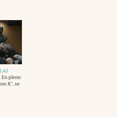
LAS
.
En pleno
os K", se