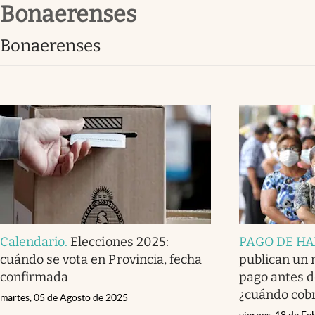
bonaerenses
Infotechnology
Clase
bonaerenses
Clima
Mundial 2026
Eventos Corporativos
El Cronista Studio
Mediakit
abre en nueva pestaña
Calendario
.
Elecciones 2025:
PAGO DE HA
cuándo se vota en Provincia, fecha
publican un 
confirmada
pago antes d
¿cuándo cob
martes, 05 de Agosto de 2025
viernes, 18 de F