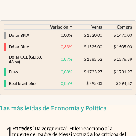
Variación
Venta
Compra
0,00
%
$
1520,00
$
1470,00
Dólar BNA
-0,33
%
$
1525,00
$
1505,00
Dólar Blue
Dólar CCL (GD30,
0,87
%
$
1585,52
$
1576,89
48 hs)
0,08
%
$
1733,27
$
1731,97
Euro
0,05
%
$
295,03
$
294,82
Real brasileño
Las más leídas de Economía y Política
1
En redes
“Da vergüenza”: Milei reaccionó a la
muerte del padre de Messi y cruzó a los críticos del