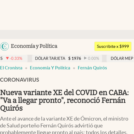
Últimas noticias
Dólar
Argentina
Economía y Política
Members
Suscribite x $999
España
Economía y Política
DÓLAR TARJETA
$
1976
0.00
%
DÓLAR MEP
$
1526,03
México
El Cronista
Economía Y Política
Fernán Quirós
Finanzas y Mercados
USA
CORONAVIRUS
Mercados Online
Colombia
Uruguay
Nueva variante XE del COVID en CABA:
Negocios
"Va a llegar pronto", reconoció Fernán
Columnistas
Quirós
Otras secciones
Ante el avance de la variante XE de Ómicron, el ministro
de Salud porteño Fernán Quirós advirtió que
Apertura
probablemente llegue pronto al país: todos los detalles,