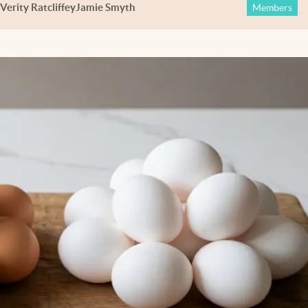
Verity Ratcliffe
y
Jamie Smyth
Members