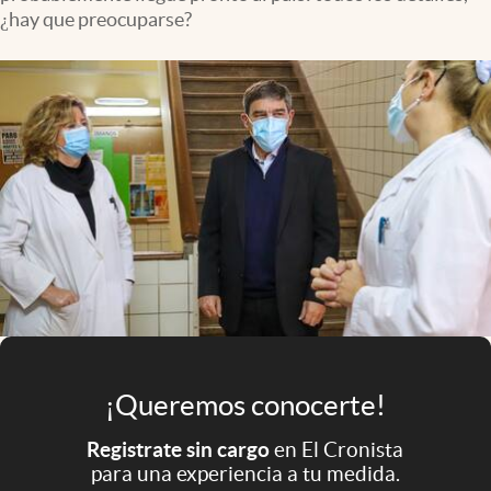
Infotechnology
¿hay que preocuparse?
Clase
Clima
Mundial 2026
Eventos Corporativos
El Cronista Studio
Mediakit
abre en nueva pestaña
Argentina
¡Queremos conocerte!
Registrate sin cargo
en El Cronista
para una experiencia a tu medida.