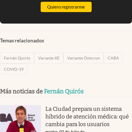
Quiero registrarme
Temas relacionados
Fernán Quirós
Variante XE
Variante Ómicron
CABA
COVID-19
Más noticias de
Fernán Quirós
La Ciudad prepara un sistema
híbrido de atención médica: qué
cambia para los usuarios
martes, 01 de Julio de