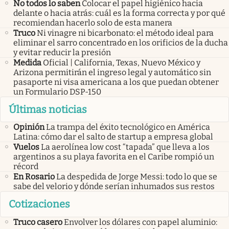
No todos lo saben
Colocar el papel higiénico hacia
delante o hacia atrás: cuál es la forma correcta y por qué
recomiendan hacerlo solo de esta manera
Truco
Ni vinagre ni bicarbonato: el método ideal para
eliminar el sarro concentrado en los orificios de la ducha
y evitar reducir la presión
Medida
Oficial | California, Texas, Nuevo México y
Arizona permitirán el ingreso legal y automático sin
pasaporte ni visa americana a los que puedan obtener
un Formulario DSP-150
Últimas noticias
Opinión
La trampa del éxito tecnológico en América
Latina: cómo dar el salto de startup a empresa global
Vuelos
La aerolínea low cost “tapada” que lleva a los
argentinos a su playa favorita en el Caribe rompió un
récord
En Rosario
La despedida de Jorge Messi: todo lo que se
sabe del velorio y dónde serían inhumados sus restos
Cotizaciones
Truco casero
Envolver los dólares con papel aluminio: