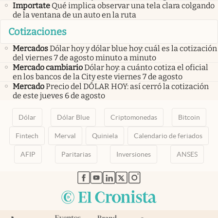
Importate
Qué implica observar una tela clara colgando
de la ventana de un auto en la ruta
Cotizaciones
Mercados
Dólar hoy y dólar blue hoy: cuál es la cotización
del viernes 7 de agosto minuto a minuto
Mercado cambiario
Dólar hoy: a cuánto cotiza el oficial
en los bancos de la City este viernes 7 de agosto
Mercado
Precio del DÓLAR HOY: así cerró la cotización
de este jueves 6 de agosto
Dólar
Dólar Blue
Criptomonedas
Bitcoin
Fintech
Merval
Quiniela
Calendario de feriados
AFIP
Paritarias
Inversiones
ANSES
abre en nueva pestaña
abre en nueva pestaña
abre en nueva pestaña
abre en nueva pestaña
abre en nueva pestaña