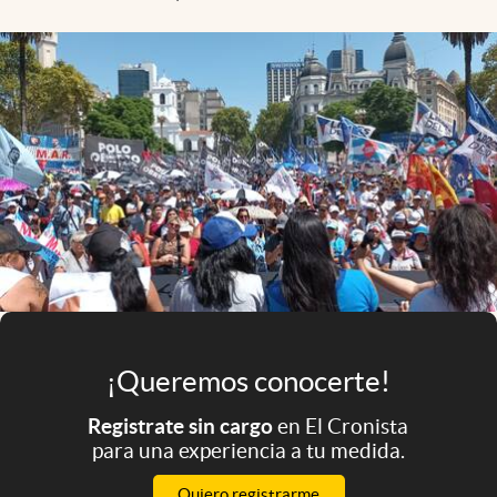
Infotechnology
Clase
Clima
Mundial 2026
Eventos Corporativos
El Cronista Studio
Mediakit
abre en nueva pestaña
Argentina
¡Queremos conocerte!
Registrate sin cargo
en El Cronista
para una experiencia a tu medida.
Quiero registrarme