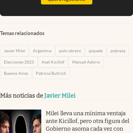
Temas relacionados
Javier Milei
Argentina
polo obrero
piquete
pobreza
Elecciones 2023
Axel Kicillof
Manuel Adorni
Buenos Aires
Patricia Bullrich
Más noticias de
Javier Milei
Milei lleva una mínima ventaja
ante Kicillof, pero otra figura del
Gobierno asoma cada vez con