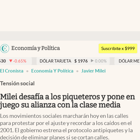
Últimas noticias
Dólar
Argentina
Economía y Política
Members
Suscribite x $999
España
Economía y Política
DÓLAR TARJETA
$
1976
0.00
%
DÓLAR MEP
$
1521,52
México
El Cronista
Economía Y Política
Javier Milei
Finanzas y Mercados
USA
Tensión social
Mercados Online
Colombia
Uruguay
Milei desafía a los piqueteros y pone en
Negocios
juego su alianza con la clase media
Columnistas
Los movimientos sociales marcharán hoy en las calles
Otras secciones
para protestar por el ajuste y recordar a los caídos en el
2001. El gobierno estrena el protocolo antipiquetes y la
Apertura
decisión de eliminar planes si se cortan calles.