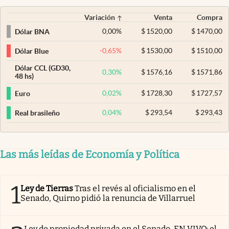
Variación
Venta
Compra
0,00
%
$
1520,00
$
1470,00
Dólar BNA
-0,65
%
$
1530,00
$
1510,00
Dólar Blue
Dólar CCL (GD30,
0,30
%
$
1576,16
$
1571,86
48 hs)
0,02
%
$
1728,30
$
1727,57
Euro
0,04
%
$
293,54
$
293,43
Real brasileño
Las más leídas de Economía y Política
1
Ley de Tierras
Tras el revés al oficialismo en el
Senado, Quirno pidió la renuncia de Villarruel
Ley de propiedad privada en el Senado, EN VIVO: el