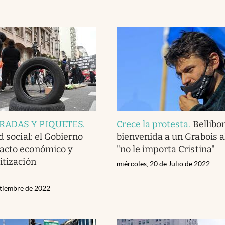
RADAS Y PIQUETES
.
Crece la protesta
.
Bellibon
d social: el Gobierno
bienvenida a un Grabois a
acto económico y
"no le importa Cristina"
itización
miércoles, 20 de Julio de 2022
ptiembre de 2022