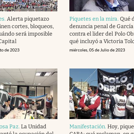
es
.
Alerta piquetazo
Piquetes en la mira
.
Qué d
inen cortes, bloqueos,
denuncia penal de García
uándo será imposible
contra el lider del Polo O
Capital
qué incluyó a Victoria Tol
sto de 2023
miércoles, 05 de Julio de 2023
losa Paz
.
La Unidad
Manifestación
.
Hoy, pique
vantó la ocupación del
CABA: qué reclaman, en q