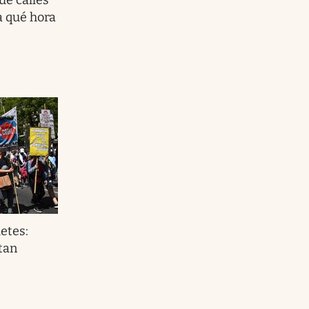
a qué hora
etes:
tan