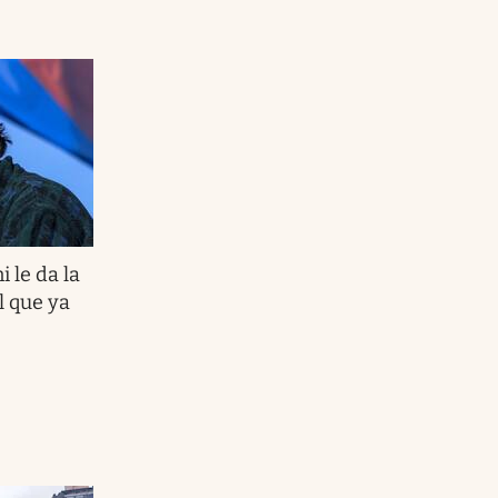
i le da la
l que ya