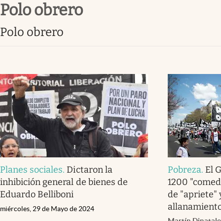
polo obrero
Infotechnology
Clase
polo obrero
Clima
Mundial 2026
Eventos Corporativos
El Cronista Studio
Mediakit
abre en nueva pestaña
Planes sociales
.
Dictaron la
Pobreza
.
El 
inhibición general de bienes de
1200 "comed
Eduardo Belliboni
de "apriete"
allanamiento
miércoles, 29 de Mayo de 2024
Martín Dinatale