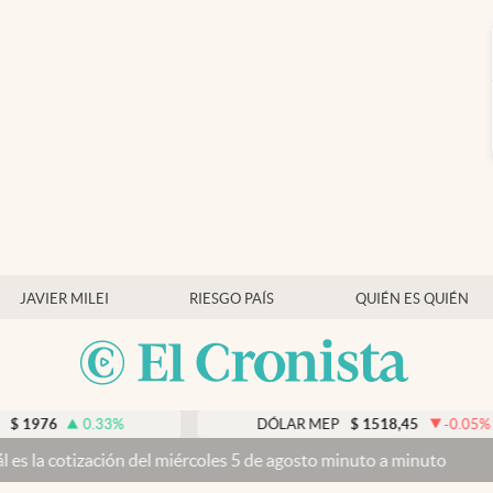
JAVIER MILEI
RIESGO PAÍS
QUIÉN ES QUIÉN
.33
%
DÓLAR MEP
$
1518,45
-0.05
%
 del miércoles 5 de agosto minuto a minuto