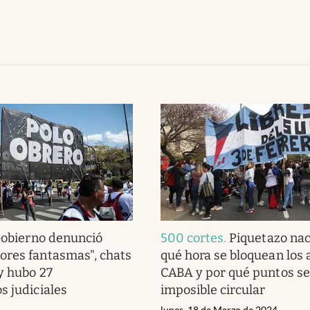
Gobierno denunció
500 cortes
.
Piquetazo nac
ores fantasmas", chats
qué hora se bloquean los 
 y hubo 27
CABA y por qué puntos se
s judiciales
imposible circular
lunes, 18 de Marzo de 2024