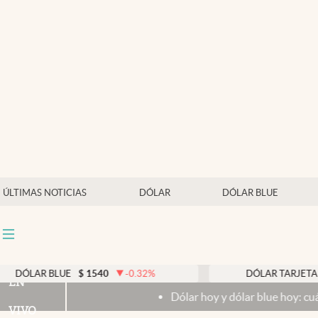
Últimas noticias
Dólar
Members
Economía y Política
Finanzas y Mercados
Mercados Online
ÚLTIMAS NOTICIAS
DÓLAR
DÓLAR BLUE
Negocios
Columnistas
Otras secciones
LUE
$
1540
-0.32
%
DÓLAR TARJETA
$
1976
0
EN
Dólar hoy y dólar blue hoy: cuál es la cotización
Apertura
VIVO