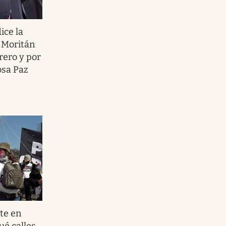
ice la
 Moritán
brero y por
osa Paz
te en
ué calles