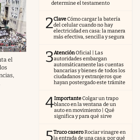
determine el testamento
2
Clave
Cómo cargar la batería
del celular cuando no hay
electricidad en casa: la manera
más efectiva, sencilla y segura
3
Atención
Oficial | Las
autoridades embargan
ta el
automáticamente las cuentas
los
bancarias y bienes de todos los
ncias,
ciudadanos y extranjeros que
hayan postergado este trámite
a
4
Importante
Colgar un trapo
blanco en la ventana de un
auto en movimiento | Qué
significa y para qué sirve
5
Truco casero
Rociar vinagre en
la entrada de una casa: por qué