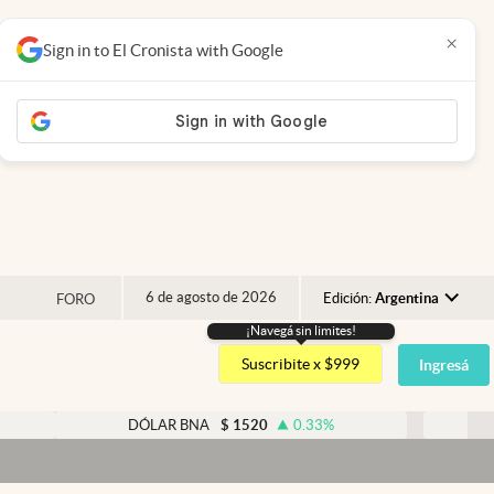
×
Sign in to El Cronista with Google
6 de agosto de 2026
Edición:
Argentina
FORO
¡Navegá sin limites!
Argentina
Suscribite x $999
Ingresá
España
México
DÓLAR BNA
$
1520
0.33
%
DÓLAR BLUE
USA
D
Colombia