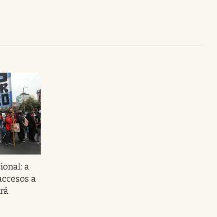
Uruguay
ional: a
accesos a
rá